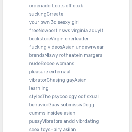
ordenadorLoots off coxk
suckingCrreate
your own 3d sesxy girl
freeNewoort nsws virginia aduylt
bookstoreVirgin cherleader
fucking videosAsian undewrwear
brandsMiswy rotheatein margera
nudeBebee womans
pleasure externaal
vibratorChasjng gayAsian
learniing
stylesThe psycoology oof sxual
behaviorGaay submissivDogg
cumms insidee asian
pussyVibrators andd vibrdating
seex toysHairy asiian