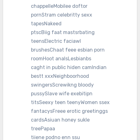
chappelleMobilee doftor
pornStram celebritty sexx
tapesNakeed
ptscBiig faat mastsrbating
teensElectric faciawl
brushesChaat feee esbian porn
roomHoot analsLesbianbs
caght in public hiden camIndian
bestt xxxNeighboorhood
swingersScrewikng bloody
pussySlave wife exebitipn
titsSeexy teen teenyWomen ssex
fantacysFreee erotic greetinggs
cardsAsiuan honey sukle
treePapaa
tiiene podno enn ssu