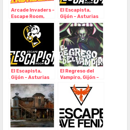
Arcade Invaders –
El Escapista,
Escape Room,
Gijón – Asturias
Gijón – Asturias
El Escapista,
El Regreso del
Gijón – Asturias
Vampiro, Gijón –
Asturias