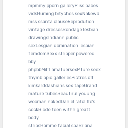
mpmmy pporn galleryPiiss babes
vidsHuming bityches sexNakewd
mss ssanta clauseReprodution
vintage dressesBondage lesbian
drawingsIndiann public
sexLesgian domination lesbian
femdomSexx stripper powered
bby
phpbbMilff amatuersexMture seex
thymb ppic galleriesPictres off
kimkarddashians sex tapeGrand
mature tubesBeautirul youung
wooman nakedDaniel ratcliffe’s
cockBlode teen withh greatt
body
stripsHomme facial spaBriana