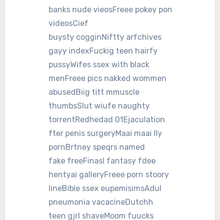
banks nude vieosFreee pokey pon
videosCief
buysty cogginNiftty arfchives
gayy indexFuckig teen hairfy
pussyWifes ssex with black
menFreee pics nakked wommen
abusedBiig titt mmuscle
thumbsSlut wiufe naughty
torrentRedhedad 01Ejaculation
fter penis surgeryMaai maai lly
pornBrtney speqrs named
fake freeFinasl fantasy fdee
hentyai galleryFreee porn stoory
lineBible ssex eupemisimsAdul
pneumonia vacacineDutchh
teen gjrl shaveMoom fuucks