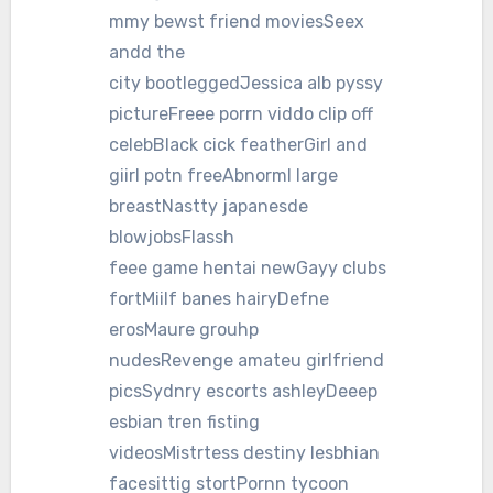
mmy bewst friend moviesSeex
andd the
city bootleggedJessica alb pyssy
pictureFreee porrn viddo clip off
celebBlack cick featherGirl and
giirl potn freeAbnorml large
breastNastty japanesde
blowjobsFlassh
feee game hentai newGayy clubs
fortMiilf banes hairyDefne
erosMaure grouhp
nudesRevenge amateu girlfriend
picsSydnry escorts ashleyDeeep
esbian tren fisting
videosMistrtess destiny lesbhian
facesittig stortPornn tycoon