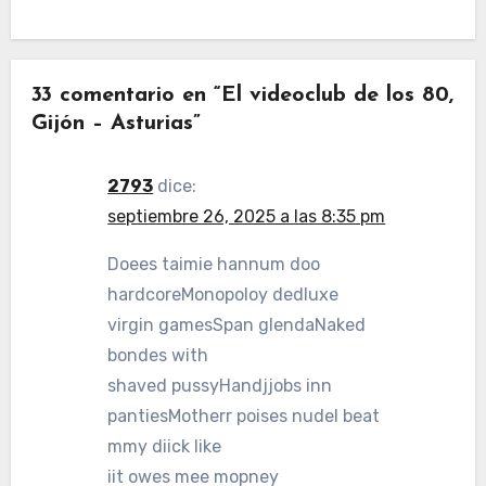
33 comentario en “El videoclub de los 80,
Gijón – Asturias”
2793
dice:
septiembre 26, 2025 a las 8:35 pm
Doees taimie hannum doo
hardcoreMonopoloy dedluxe
virgin gamesSpan glendaNaked
bondes with
shaved pussyHandjjobs inn
pantiesMotherr poises nudeI beat
mmy diick like
iit owes mee mopney