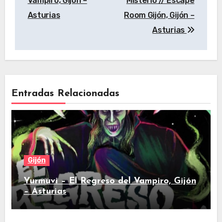
Vampiro, Gijón –
Misterio // Escape
entradas
Asturias
Room Gijón, Gijón –
Asturias
Entradas Relacionadas
Gijón
Yurmuvi – El Regreso del Vampiro, Gijón
– Asturias