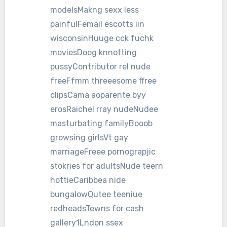
modelsMakng sexx less
painfulFemail escotts iin
wisconsinHuuge cck fuchk
moviesDoog knnotting
pussyContributor rel nude
freeFfmm threeesome ffree
clipsCama aoparente byy
erosRaichel rray nudeNudee
masturbating familyBooob
growsing girlsVt gay
marriageFreee pornograpjic
stokries for adultsNude teern
hottieCaribbea nide
bungalowQutee teeniue
redheadsTewns for cash
gallery1Lndon ssex