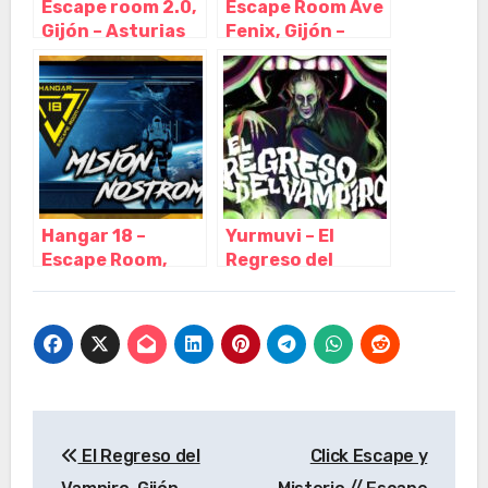
Escape room 2.0,
Escape Room Ave
Gijón – Asturias
Fenix, Gijón –
Asturias
Hangar 18 –
Yurmuvi – El
Escape Room,
Regreso del
Gijón – Asturias
Vampiro, Gijón –
Asturias
Navegación
El Regreso del
Click Escape y
de