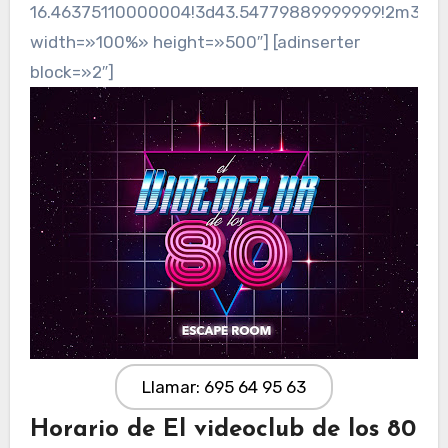
16.46375110000004!3d43.54779889999999!2m3!1f0!
width=»100%» height=»500″] [adinserter
block=»2″]
Llamar: 695 64 95 63
Horario de El videoclub de los 80