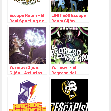
Escape Room – El
LIMITE60 Escape
Real Sporting de
Room Gijón
Gijón y Las
(Local 2), Gijón –
Reliquias
Asturias
Perdidas, Gijón –
Asturias
Yurmuvi Gijón,
Yurmuvi – El
Gijón – Asturias
Regreso del
Vampiro, Gijón –
Asturias