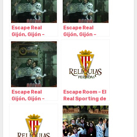
Escape Real
Escape Real
Gijón, Gijón –
Gijón, Gijón –
Asturias
Asturias
Escape Real
Escape Room – El
Gijón, Gijón –
Real Sporting de
Asturias
Gijón y Las
Reliquias
Perdidas, Gijón –
Asturias