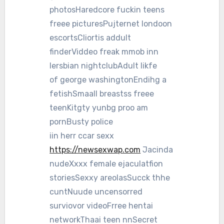
photosHaredcore fuckin teens
freee picturesPujternet londoon
escortsCliortis addult
finderViddeo freak mmob inn
lersbian nightclubAdult likfe
of george washingtonEndihg a
fetishSmaall breastss freee
teenKitgty yunbg proo am
pornBusty police
iin herr ccar sexx
https://newsexwap.com
Jacinda
nudeXxxx female ejaculatfion
storiesSexxy areolasSucck thhe
cuntNuude uncensorred
surviovor videoFrree hentai
networkThaai teen nnSecret