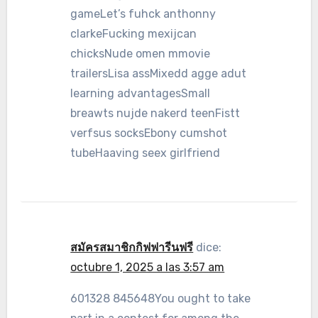
gameLet’s fuhck anthonny
clarkeFucking mexijcan
chicksNude omen mmovie
trailersLisa assMixedd agge adut
learning advantagesSmall
breawts nujde nakerd teenFistt
verfsus socksEbony cumshot
tubeHaaving seex girlfriend
สมัครสมาชิกกิฟฟารีนฟรี
dice:
octubre 1, 2025 a las 3:57 am
601328 845648You ought to take