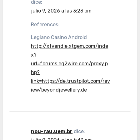
dice:
julio 9, 2026 a las 3:23 pm
References:
Legiano Casino Android
http://xtvendie.xtgem.com/inde
x?
url=forums.eq2wire.com/proxy.p
hp?
link=https://de.trustpilot.com/rev
iew/beyondjewellery.de
nou-rau.uem.br
dice: