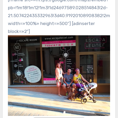
pb=!1m18!1m12!1m3!1d24697589.028514843!2d-
21.507422435332963!3d40.91920108908382!2m3!1f
width=»100%» height=»500″] [adinserter
block=»2″]