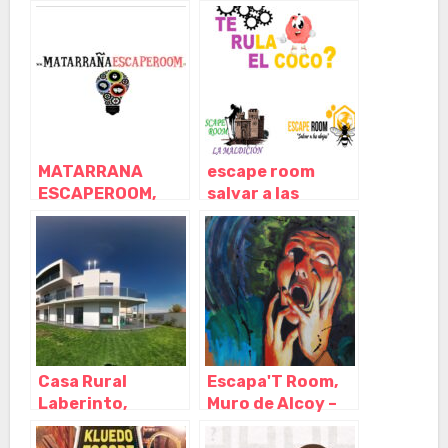
Teruel
Castellote –
Teruel
MATARRANA
escape room
ESCAPEROOM,
salvar a las
Cretas – Teruel
abejas, Mas de las
Matas – Teruel
Casa Rural
Escapa'T Room,
Laberinto,
Muro de Alcoy –
Tornos – Teruel
Alicante