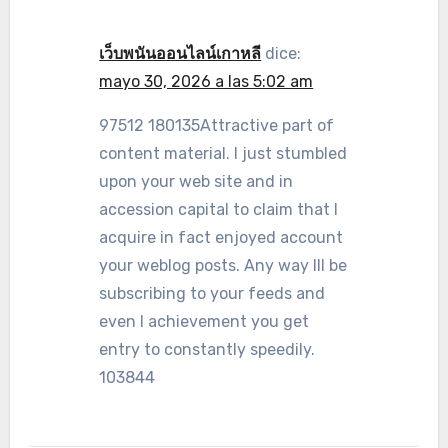
เว็บพนันออนไลน์เกาหลี
dice:
mayo 30, 2026 a las 5:02 am
97512 180135Attractive part of
content material. I just stumbled
upon your web site and in
accession capital to claim that I
acquire in fact enjoyed account
your weblog posts. Any way Ill be
subscribing to your feeds and
even I achievement you get
entry to constantly speedily.
103844