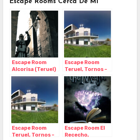
Escape Rooms Cerca De Mi
Escape Room
Escape Room
Alcorisa (Teruel)
Teruel, Tornos –
– Mortal Room,
Teruel
Alcorisa – Teruel
Escape Room
Escape Room El
Teruel, Tornos –
Rececho,