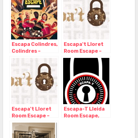
Escapa Colindres,
Escapa't Lloret
Colindres –
Room Escape –
Cantabria
Lloret De Mar,
Costa Brava,
Girona, Lloret de
Mar – Girona
Escapa't Lloret
Escapa-T Lleida
Room Escape –
Room Escape,
Lloret De Mar,
Lleida – Lérida
Costa Brava,
Girona, Lloret de