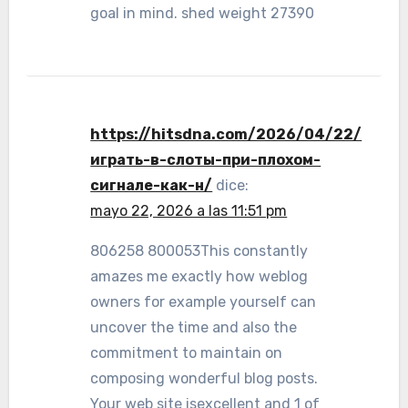
goal in mind. shed weight 27390
https://hitsdna.com/2026/04/22/
играть-в-слоты-при-плохом-
сигнале-как-н/
dice:
mayo 22, 2026 a las 11:51 pm
806258 800053This constantly
amazes me exactly how weblog
owners for example yourself can
uncover the time and also the
commitment to maintain on
composing wonderful blog posts.
Your web site isexcellent and 1 of