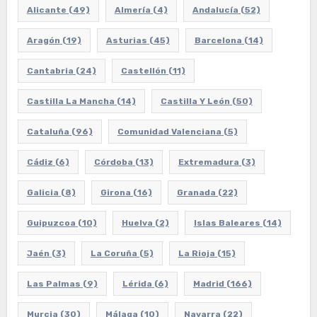
Alicante
(49)
Almería
(4)
Andalucía
(52)
Aragón
(19)
Asturias
(45)
Barcelona
(14)
Cantabria
(24)
Castellón
(11)
Castilla La Mancha
(14)
Castilla Y León
(50)
Cataluña
(96)
Comunidad Valenciana
(5)
Cádiz
(6)
Córdoba
(13)
Extremadura
(3)
Galicia
(8)
Girona
(16)
Granada
(22)
Guipuzcoa
(10)
Huelva
(2)
Islas Baleares
(14)
Jaén
(3)
La Coruña
(5)
La Rioja
(15)
Las Palmas
(9)
Lérida
(6)
Madrid
(166)
Murcia
(30)
Málaga
(10)
Navarra
(22)