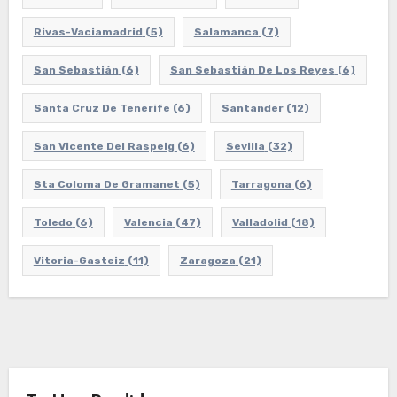
Rivas-Vaciamadrid
(5)
Salamanca
(7)
San Sebastián
(6)
San Sebastián De Los Reyes
(6)
Santa Cruz De Tenerife
(6)
Santander
(12)
San Vicente Del Raspeig
(6)
Sevilla
(32)
Sta Coloma De Gramanet
(5)
Tarragona
(6)
Toledo
(6)
Valencia
(47)
Valladolid
(18)
Vitoria-Gasteiz
(11)
Zaragoza
(21)