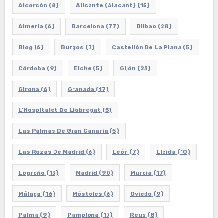
Alcorcón
(8)
Alicante (Alacant)
(15)
Almería
(6)
Barcelona
(77)
Bilbao
(28)
Blog
(6)
Burgos
(7)
Castellón De La Plana
(5)
Córdoba
(9)
Elche
(5)
Gijón
(23)
Girona
(6)
Granada
(17)
L'Hospitalet De Llobregat
(5)
Las Palmas De Gran Canaria
(5)
Las Rozas De Madrid
(6)
León
(7)
Lleida
(10)
Logroño
(13)
Madrid
(90)
Murcia
(17)
Málaga
(16)
Móstoles
(6)
Oviedo
(9)
Palma
(9)
Pamplona
(17)
Reus
(8)