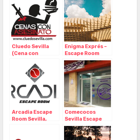
Andalucia
Andalucia
Cluedo Sevilla
Enigma Exprés –
(Cena con
Escape Room
Asesinato),
(Sevilla), Sevilla –
Sevilla –
Andalucía
Andalucía
Arcadia Escape
Comecocos
Room Sevilla,
Sevilla Escape
Sevilla –
Room, Sevilla –
Andalucía
Andalucía