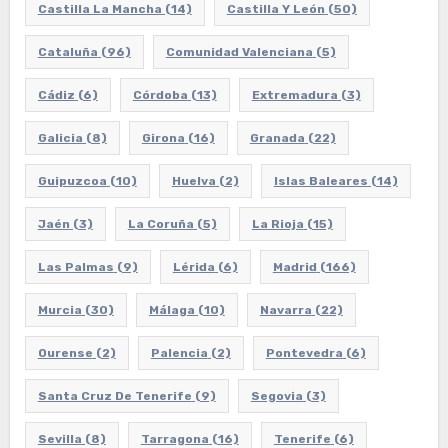
Castilla La Mancha
(14)
Castilla Y León
(50)
Cataluña
(96)
Comunidad Valenciana
(5)
Cádiz
(6)
Córdoba
(13)
Extremadura
(3)
Galicia
(8)
Girona
(16)
Granada
(22)
Guipuzcoa
(10)
Huelva
(2)
Islas Baleares
(14)
Jaén
(3)
La Coruña
(5)
La Rioja
(15)
Las Palmas
(9)
Lérida
(6)
Madrid
(166)
Murcia
(30)
Málaga
(10)
Navarra
(22)
Ourense
(2)
Palencia
(2)
Pontevedra
(6)
Santa Cruz De Tenerife
(9)
Segovia
(3)
Sevilla
(8)
Tarragona
(16)
Tenerife
(6)