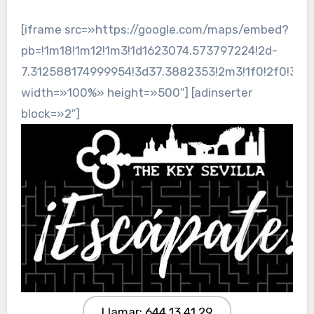
[iframe src=»https://google.com/maps/embed?
pb=!1m18!1m12!1m3!1d1623074.573797224!2d-
7.312588174999954!3d37.3882353!2m3!1f0!2f0!3f0
width=»100%» height=»500″] [adinserter
block=»2″]
Llamar: 644 13 41 29