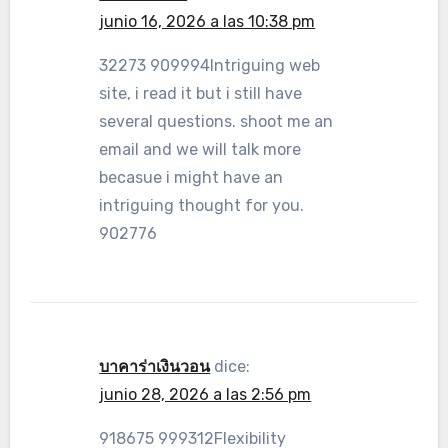
junio 16, 2026 a las 10:38 pm
32273 909994Intriguing web
site, i read it but i still have
several questions. shoot me an
email and we will talk more
becasue i might have an
intriguing thought for you.
902776
บาคาร่าเงินวอน
dice:
junio 28, 2026 a las 2:56 pm
918675 999312Flexibility