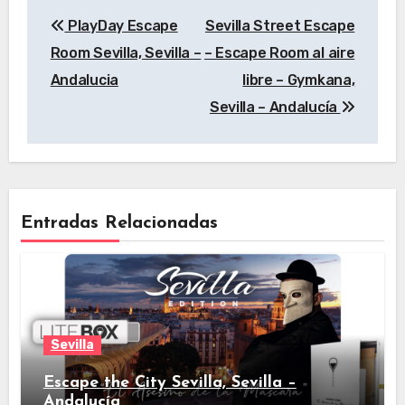
Navegación
PlayDay Escape
Sevilla Street Escape
de
Room Sevilla, Sevilla –
– Escape Room al aire
entradas
Andalucia
libre – Gymkana,
Sevilla – Andalucía
Entradas Relacionadas
Sevilla
Escape the City Sevilla, Sevilla –
Andalucía