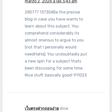
marzo 2, 2026 a las 3:43 am
285777 137354Be the precise
blog in case you have wants to
learn about this subject. You
comprehend considerably its
almost onerous to argue to you
(not that I personally would
needHaHa). You undoubtedly put
a new spin for a subject thats
been discussing for some time.
Nice stuff, basically good! 911023
เว็บตรงฝากถอนง่าย
dice: