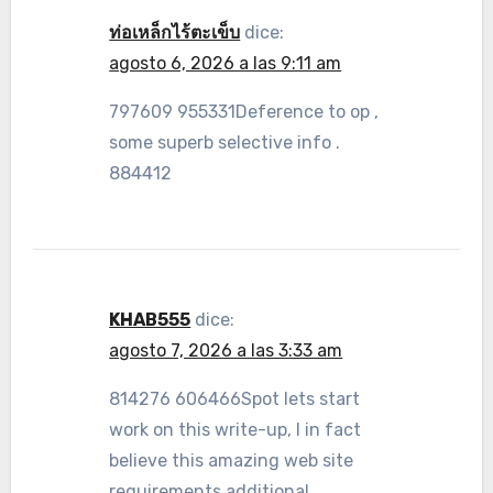
ท่อเหล็กไร้ตะเข็บ
dice:
agosto 6, 2026 a las 9:11 am
797609 955331Deference to op ,
some superb selective info .
884412
KHAB555
dice:
agosto 7, 2026 a las 3:33 am
814276 606466Spot lets start
work on this write-up, I in fact
believe this amazing web site
requirements additional