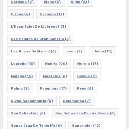
Córdoba
(9)
Elche
(5)
Gijón
(23)
Girona
(6)
Granada
(17)
L'Hospitalet De Llobregat
(5)
Las Palmas De Gran Canaria
(5)
Las Rozas De Madrid
(6)
León
(7)
Lleida
(10)
Logroño
(13)
Madrid
(90)
Murcia
(17)
Málaga
(16)
Móstoles
(6)
Oviedo
(9)
Palma
(9)
Pamplona
(17)
Reus
(8)
Rivas-Vaciamadrid
(5)
Salamanca
(7)
San Sebastián
(6)
San Sebastián De Los Reyes
(6)
Santa Cruz De Tenerife
(6)
Santander
(12)