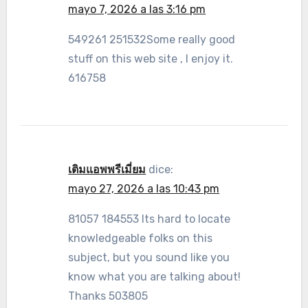
mayo 7, 2026 a las 3:16 pm
549261 251532Some really good
stuff on this web site , I enjoy it.
616758
เติมแอพพรีเมี่ยม
dice:
mayo 27, 2026 a las 10:43 pm
81057 184553 Its hard to locate
knowledgeable folks on this
subject, but you sound like you
know what you are talking about!
Thanks 503805