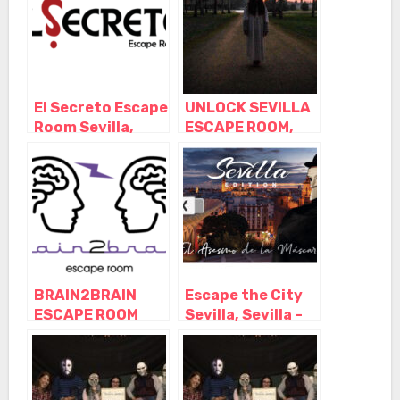
El Secreto Escape
UNLOCK SEVILLA
Room Sevilla,
ESCAPE ROOM,
Sevilla –
Sevilla –
Andalucía
Andalucía
BRAIN2BRAIN
Escape the City
ESCAPE ROOM
Sevilla, Sevilla –
SEVILLA, Sevilla –
Andalucía
Andalucía