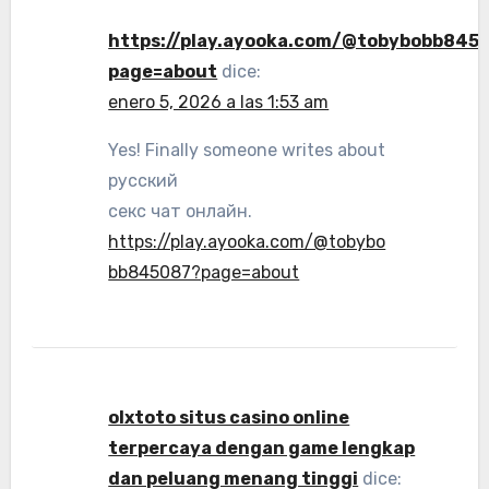
https://play.ayooka.com/@tobybobb845
page=about
dice:
enero 5, 2026 a las 1:53 am
Yes! Finally someone writes about
русский
секс чат онлайн.
https://play.ayooka.com/@tobybo
bb845087?page=about
olxtoto situs casino online
terpercaya dengan game lengkap
dan peluang menang tinggi
dice: