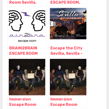
Room Sevilla,
ESCAPE ROOM,
Sevilla –
Sevilla –
Andalucía
Andalucía
BRAIN2BRAIN
Escape the City
ESCAPE ROOM
Sevilla, Sevilla –
SEVILLA, Sevilla –
Andalucía
Andalucía
Immersion
Immersion
Escape Room
Escape Room