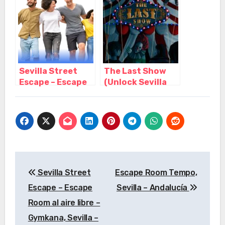
terror 2022 ??,
Sevilla –
Andalucía
Sevilla Street
The Last Show
Escape – Escape
(Unlock Sevilla
Room al aire libre
Escape Room),
– Gymkana,
Sevilla –
Sevilla –
Andalucía
Andalucía
Navegación
Sevilla Street
Escape Room Tempo,
de
Escape – Escape
Sevilla – Andalucía
entradas
Room al aire libre –
Gymkana, Sevilla –