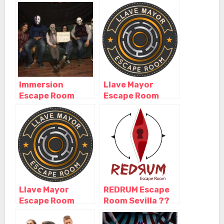
Sevilla, Sevilla –
Sevilla, Sevilla –
Andalucía
Andalucía
Immersion
Llave Mayor
Escape Room
Escape Room
Sevilla, Sevilla –
Sevilla, Sevilla –
Andalucía
Andalucía
Llave Mayor
REDRUM Escape
Escape Room
Room Sevilla ??
Sevilla, Sevilla –
Nominado mejor
Andalucía
experiencia de