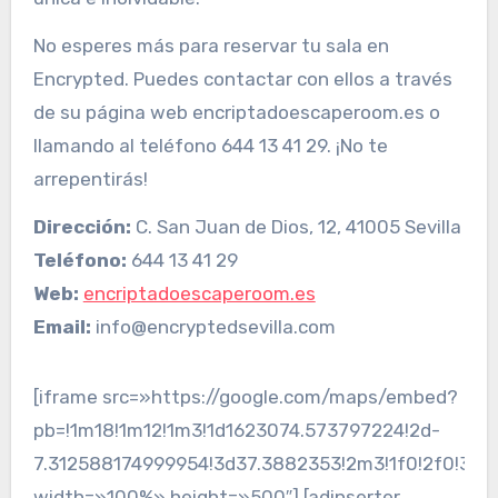
No esperes más para reservar tu sala en
Encrypted. Puedes contactar con ellos a través
de su página web encriptadoescaperoom.es o
llamando al teléfono 644 13 41 29. ¡No te
arrepentirás!
Dirección:
C. San Juan de Dios, 12, 41005 Sevilla
Teléfono:
644 13 41 29
Web:
encriptadoescaperoom.es
Email:
info@encryptedsevilla.com
[iframe src=»https://google.com/maps/embed?
pb=!1m18!1m12!1m3!1d1623074.573797224!2d-
7.312588174999954!3d37.3882353!2m3!1f0!2f0!3f0
width=»100%» height=»500″] [adinserter