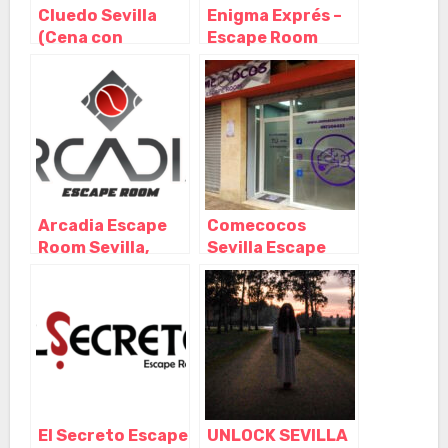
Cluedo Sevilla
Enigma Exprés –
(Cena con
Escape Room
Asesinato),
(Sevilla), Sevilla –
Sevilla –
Andalucía
Andalucía
Arcadia Escape
Comecocos
Room Sevilla,
Sevilla Escape
Sevilla –
Room, Sevilla –
Andalucía
Andalucía
El Secreto Escape
UNLOCK SEVILLA