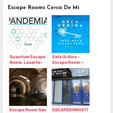
Escape Rooms Cerca De Mi
Quantum Escape
Gela Urdina –
Room, Lasarte-
Escape Room –
Oria – Guipuzcoa
Zarautz, Zarauz –
Guipuzcoa
Escape Room San
ESCAPEDONOSTI