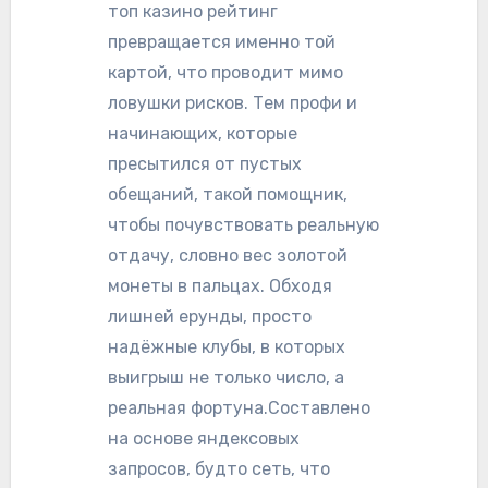
топ казино рейтинг
превращается именно той
картой, что проводит мимо
ловушки рисков. Тем профи и
начинающих, которые
пресытился от пустых
обещаний, такой помощник,
чтобы почувствовать реальную
отдачу, словно вес золотой
монеты в пальцах. Обходя
лишней ерунды, просто
надёжные клубы, в которых
выигрыш не только число, а
реальная фортуна.Составлено
на основе яндексовых
запросов, будто сеть, что