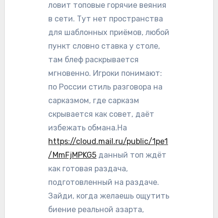
ловит топовые горячие веяния
в сети. Тут нет пространства
для шаблонных приёмов, любой
пункт словно ставка у столе,
там блеф раскрывается
мгновенно. Игроки понимают:
по России стиль разговора на
сарказмом, где сарказм
скрывается как совет, даёт
избежать обмана.На
https://cloud.mail.ru/public/1pe1
/MmFjMPKG5
данный топ ждёт
как готовая раздача,
подготовленный на раздаче.
Зайди, когда желаешь ощутить
биение реальной азарта,