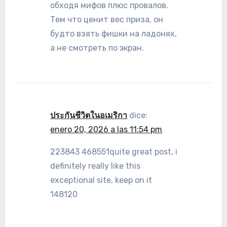
обходя мифов плюс провалов.
Тем что ценит вес приза, он
будто взять фишки на ладонях,
а не смотреть по экран.
ประกันชีวิตในอเมริกา
dice:
enero 20, 2026 a las 11:54 pm
223843 468551quite great post, i
definitely really like this
exceptional site, keep on it
148120