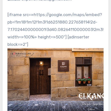
[iframe src=»https://google.com/maps/embed?
pb=!1m18!1m12!1m3!1d6251880.227658114!2d-
7.17024400000001!3d40.08264110000003!2m3!1f0!
width=»100%» height=»500″] [adinserter
block=»2″]