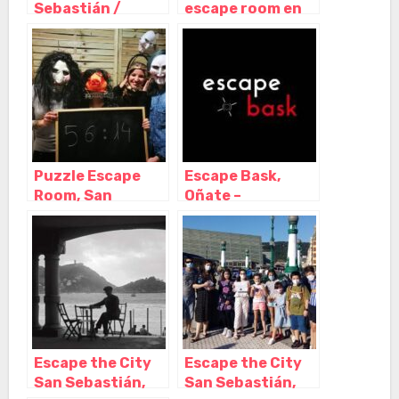
Sebastián /
escape room en
Donostia, San
Donostia / San
Sebastián –
Sebastián, San
Guipuzcoa
Sebastián –
Guipuzcoa
Puzzle Escape
Escape Bask,
Room, San
Oñate –
Sebastián –
Guipuzcoa
Guipuzcoa
Escape the City
Escape the City
San Sebastián,
San Sebastián,