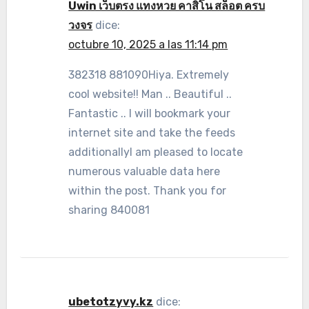
Uwin เว็บตรง แทงหวย คาสิโน สล็อต ครบ
วงจร
dice:
octubre 10, 2025 a las 11:14 pm
382318 881090Hiya. Extremely
cool website!! Man .. Beautiful ..
Fantastic .. I will bookmark your
internet site and take the feeds
additionallyI am pleased to locate
numerous valuable data here
within the post. Thank you for
sharing 840081
ubetotzyvy.kz
dice: