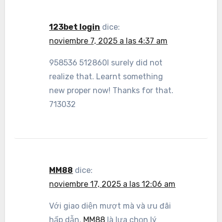
123bet login
dice:
noviembre 7, 2025 a las 4:37 am
958536 512860I surely did not
realize that. Learnt something
new proper now! Thanks for that.
713032
MM88
dice:
noviembre 17, 2025 a las 12:06 am
Với giao diện mượt mà và ưu đãi
hấp dẫn,
MM88
là lựa chọn lý