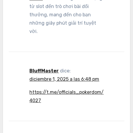
từ slot đến trò chơi bài đổi
thưởng, mang đến cho bạn
những giây phút giải trí tuyệt
vời.
BluffMaster
dice:
diciembre 1, 2025 a las 6:48 pm
https://t.me/officials_pokerdom/
4027