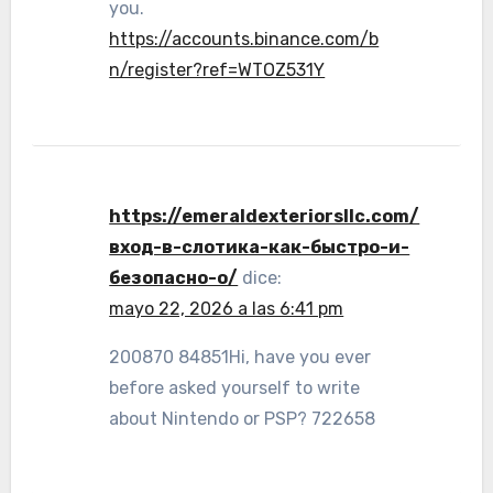
you.
https://accounts.binance.com/b
n/register?ref=WTOZ531Y
https://emeraldexteriorsllc.com/
вход-в-слотика-как-быстро-и-
безопасно-о/
dice:
mayo 22, 2026 a las 6:41 pm
200870 84851Hi, have you ever
before asked yourself to write
about Nintendo or PSP? 722658