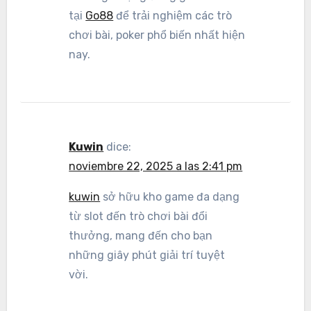
tại
Go88
để trải nghiệm các trò
chơi bài, poker phổ biến nhất hiện
nay.
Kuwin
dice:
noviembre 22, 2025 a las 2:41 pm
kuwin
sở hữu kho game đa dạng
từ slot đến trò chơi bài đổi
thưởng, mang đến cho bạn
những giây phút giải trí tuyệt
vời.