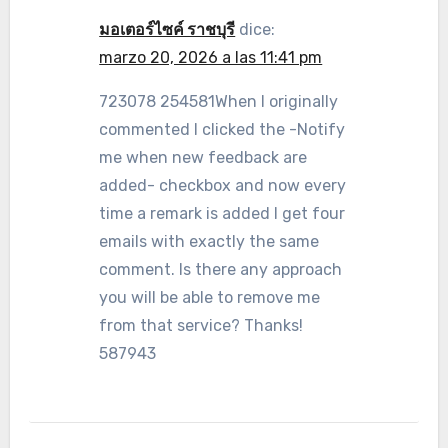
มอเตอร์ไซค์ ราชบุรี
dice:
marzo 20, 2026 a las 11:41 pm
723078 254581When I originally
commented I clicked the -Notify
me when new feedback are
added- checkbox and now every
time a remark is added I get four
emails with exactly the same
comment. Is there any approach
you will be able to remove me
from that service? Thanks!
587943