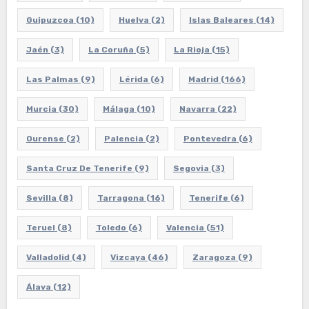
Guipuzcoa
(10)
Huelva
(2)
Islas Baleares
(14)
Jaén
(3)
La Coruña
(5)
La Rioja
(15)
Las Palmas
(9)
Lérida
(6)
Madrid
(166)
Murcia
(30)
Málaga
(10)
Navarra
(22)
Ourense
(2)
Palencia
(2)
Pontevedra
(6)
Santa Cruz De Tenerife
(9)
Segovia
(3)
Sevilla
(8)
Tarragona
(16)
Tenerife
(6)
Teruel
(8)
Toledo
(6)
Valencia
(51)
Valladolid
(4)
Vizcaya
(46)
Zaragoza
(9)
Álava
(12)