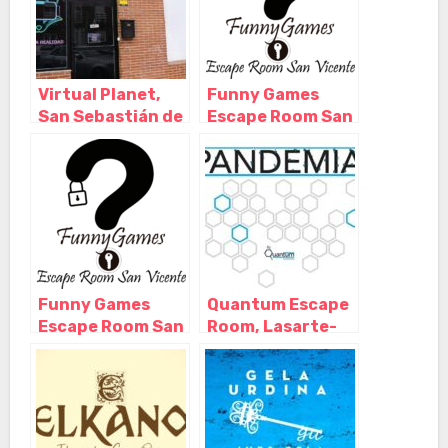
Virtual Planet,
Funny Games
San Sebastián de
Escape Room San
los Reyes –
Vicent del
Madrid
Raspeig, San
Vicente del
Raspeig –
Alicante
Funny Games
Quantum Escape
Escape Room San
Room, Lasarte-
Vicent del
Oria – Guipuzcoa
Raspeig, San
Vicente del
Raspeig –
Alicante