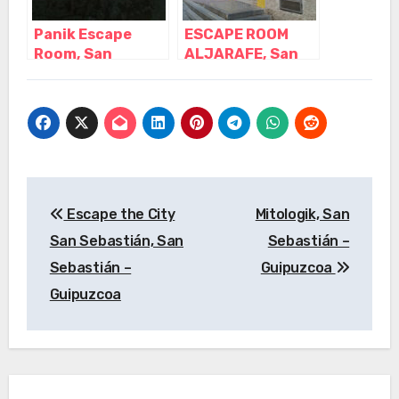
Panik Escape
ESCAPE ROOM
Room, San
ALJARAFE, San
Vicente del
Juan de
Raspeig –
Aznalfarache –
Alicante
Sevilla
Navegación
Escape the City
Mitologik, San
de
San Sebastián, San
Sebastián –
entradas
Sebastián –
Guipuzcoa
Guipuzcoa