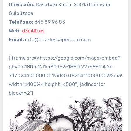
Dirección:
Basotxiki Kalea, 20015 Donostia,
Guipúzcoa
Teléfono:
645 89 96 83
Web:
d3d4l0.es
Email:
info@puzzlescaperoom.com
[iframe src=»https://google.com/maps/embed?
pb=!1m18!1m12!1m3!1d6251880.227658114!2d-
7.17024400000001!3d40.08264110000003!2m3!1f0!
width=»100%» height=»500″] [adinserter
block=»2″]