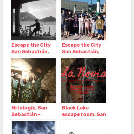
Sebastián –
Sebastián, San
Guipuzcoa
Sebastián –
Guipuzcoa
Escape the City
Escape the City
San Sebastián,
San Sebastián,
San Sebastián –
San Sebastián –
Guipuzcoa
Guipuzcoa
Mitologik, San
Black Lake
Sebastián –
escape room, San
Guipuzcoa
Sebastián de los
Reyes – Madrid