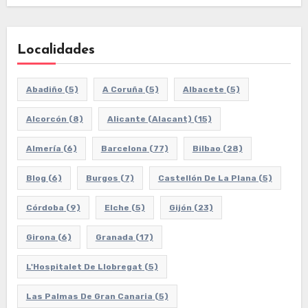
Localidades
Abadiño
(5)
A Coruña
(5)
Albacete
(5)
Alcorcón
(8)
Alicante (Alacant)
(15)
Almería
(6)
Barcelona
(77)
Bilbao
(28)
Blog
(6)
Burgos
(7)
Castellón De La Plana
(5)
Córdoba
(9)
Elche
(5)
Gijón
(23)
Girona
(6)
Granada
(17)
L'Hospitalet De Llobregat
(5)
Las Palmas De Gran Canaria
(5)