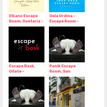
Elkano Escape
Gela Urdina –
Room, Guetaria –
Escape Room –
Guipuzcoa
Zarautz, Zarauz –
Guipuzcoa
Escape Bask,
Panik Escape
Oñate –
Room, San
Guipuzcoa
Vicente del
Raspeig –
Alicante