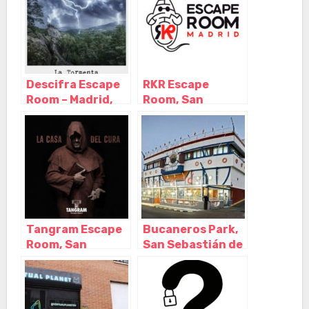
Descifra Escape
RKR Escape
Room – Madrid,
Room, San
San Sebastián de
Sebastián de los
los Reyes –
Reyes – Madrid
Madrid
Tangram Escape
Bucaneros Park,
Room, San
San Sebastián de
Sebastián de los
los Reyes –
Reyes – Madrid
Madrid