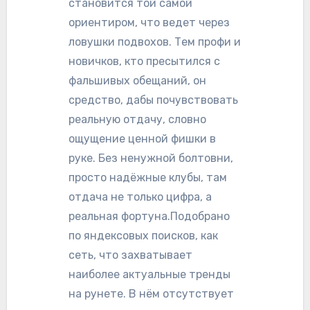
становится той самой
ориентиром, что ведет через
ловушки подвохов. Тем профи и
новичков, кто пресытился с
фальшивых обещаний, он
средство, дабы почувствовать
реальную отдачу, словно
ощущение ценной фишки в
руке. Без ненужной болтовни,
просто надёжные клубы, там
отдача не только цифра, а
реальная фортуна.Подобрано
по яндексовых поисков, как
сеть, что захватывает
наиболее актуальные тренды
на рунете. В нём отсутствует