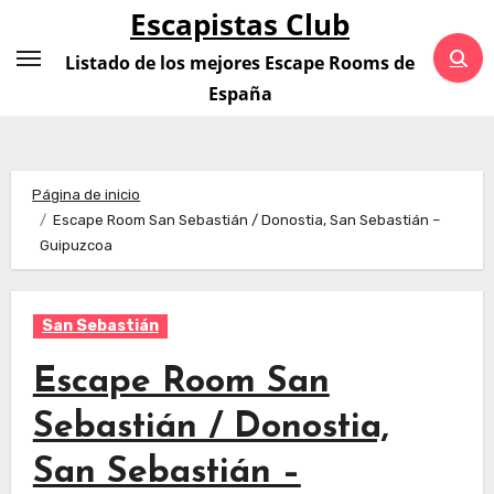
Saltar
Escapistas Club
al
Listado de los mejores Escape Rooms de
contenido
España
Página de inicio
Escape Room San Sebastián / Donostia, San Sebastián –
Guipuzcoa
San Sebastián
Escape Room San
Sebastián / Donostia,
San Sebastián –