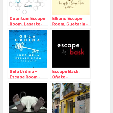
Quantum Escape
Elkano Escape
Room, Lasarte-
Room, Guetaria –
Oria – Guipuzcoa
Guipuzcoa
Gela Urdina –
Escape Bask,
Escape Room –
Oñate –
Zarautz, Zarauz –
Guipuzcoa
Guipuzcoa