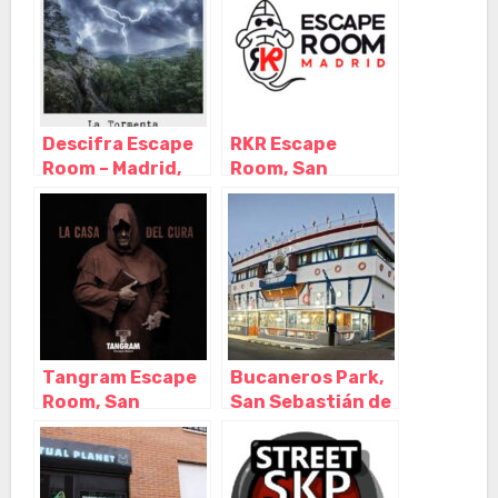
Descifra Escape
RKR Escape
Room – Madrid,
Room, San
San Sebastián de
Sebastián de los
los Reyes –
Reyes – Madrid
Madrid
Tangram Escape
Bucaneros Park,
Room, San
San Sebastián de
Sebastián de los
los Reyes –
Reyes – Madrid
Madrid