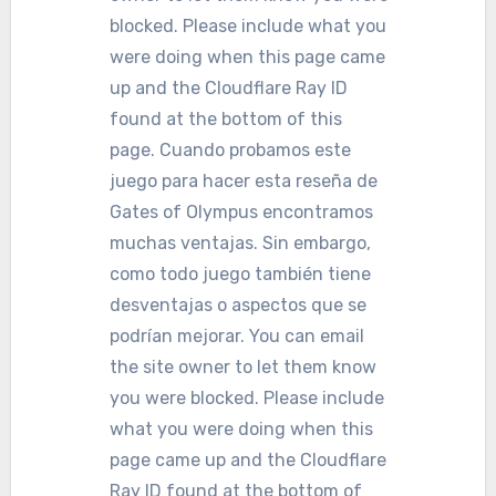
blocked. Please include what you
were doing when this page came
up and the Cloudflare Ray ID
found at the bottom of this
page. Cuando probamos este
juego para hacer esta reseña de
Gates of Olympus encontramos
muchas ventajas. Sin embargo,
como todo juego también tiene
desventajas o aspectos que se
podrían mejorar. You can email
the site owner to let them know
you were blocked. Please include
what you were doing when this
page came up and the Cloudflare
Ray ID found at the bottom of