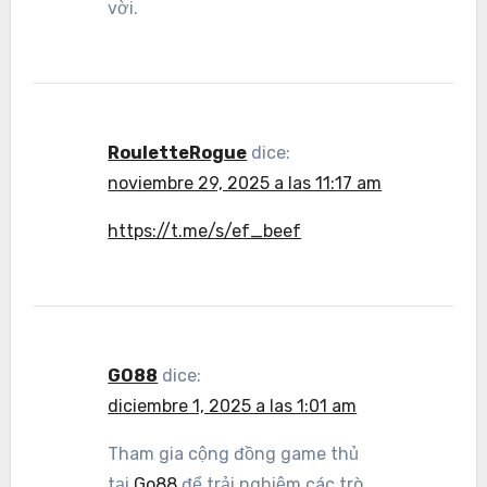
vời.
RouletteRogue
dice:
noviembre 29, 2025 a las 11:17 am
https://t.me/s/ef_beef
GO88
dice:
diciembre 1, 2025 a las 1:01 am
Tham gia cộng đồng game thủ
tại
Go88
để trải nghiệm các trò