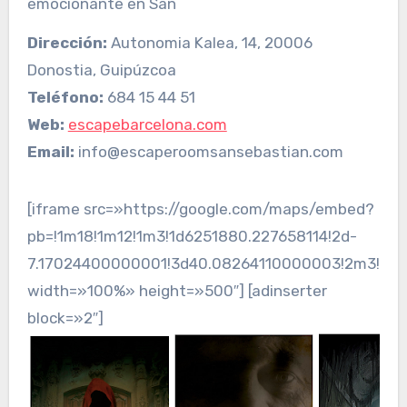
emocionante en San
Dirección:
Autonomia Kalea, 14, 20006
Donostia, Guipúzcoa
Teléfono:
684 15 44 51
Web:
escapebarcelona.com
Email:
info@escaperoomsansebastian.com
[iframe src=»https://google.com/maps/embed?
pb=!1m18!1m12!1m3!1d6251880.227658114!2d-
7.17024400000001!3d40.08264110000003!2m3!1f0!
width=»100%» height=»500″] [adinserter
block=»2″]