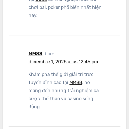
chơi bài, poker phổ biến nhất hiện
nay.
MM88
dice:
diciembre 1, 2025 a las 12:46 pm
Khám phá thế giới giải trí trực
tuyến đỉnh cao tại
MM88
, nơi
mang đến những trải nghiệm cá
cược thể thao và casino sống
động.