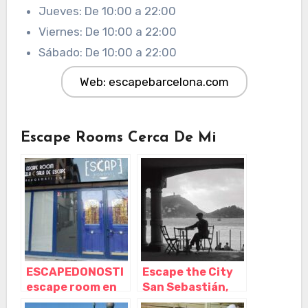
Jueves: De 10:00 a 22:00
Viernes: De 10:00 a 22:00
Sábado: De 10:00 a 22:00
Web: escapebarcelona.com
Escape Rooms Cerca De Mi
ESCAPEDONOSTI
Escape the City
escape room en
San Sebastián,
Donostia / San
San Sebastián –