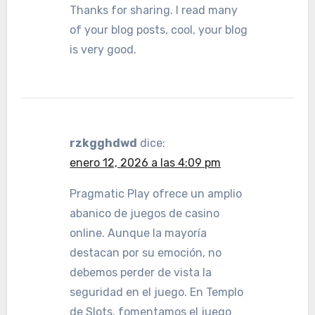
Thanks for sharing. I read many
of your blog posts, cool, your blog
is very good.
rzkgghdwd
dice:
enero 12, 2026 a las 4:09 pm
Pragmatic Play ofrece un amplio
abanico de juegos de casino
online. Aunque la mayoría
destacan por su emoción, no
debemos perder de vista la
seguridad en el juego. En Templo
de Slots, fomentamos el juego