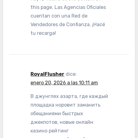
this page. Las Agencias Oficiales
cuentan con una Red de
Vendedores de Confianza. ¡Hacé
tu recarga!
RoyalFlusher
dice:
enero 20, 2026 a las 10:11 am
В джунглях азарта, где каждый
площадка норовит заманить
обещаниями быстрых
джекпотов, новые онлайн
казино рейтинг