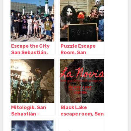
Sebastián, San
Guipuzcoa
Sebastián –
Guipuzcoa
Escape the City
Puzzle Escape
San Sebastián,
Room, San
San Sebastián –
Sebastián –
Guipuzcoa
Guipuzcoa
Mitologik, San
Black Lake
Sebastián –
escape room, San
Guipuzcoa
Sebastián de los
Reyes – Madrid