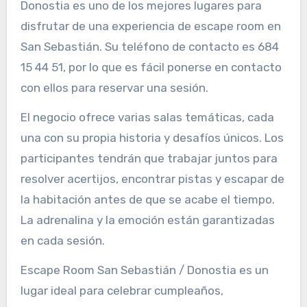
Donostia es uno de los mejores lugares para
disfrutar de una experiencia de escape room en
San Sebastián. Su teléfono de contacto es 684
15 44 51, por lo que es fácil ponerse en contacto
con ellos para reservar una sesión.
El negocio ofrece varias salas temáticas, cada
una con su propia historia y desafíos únicos. Los
participantes tendrán que trabajar juntos para
resolver acertijos, encontrar pistas y escapar de
la habitación antes de que se acabe el tiempo.
La adrenalina y la emoción están garantizadas
en cada sesión.
Escape Room San Sebastián / Donostia es un
lugar ideal para celebrar cumpleaños,