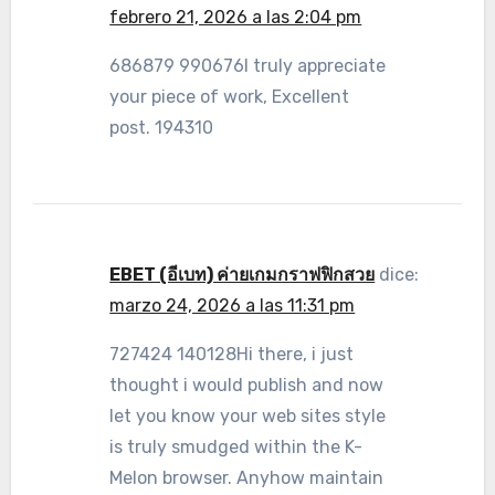
febrero 21, 2026 a las 2:04 pm
686879 990676I truly appreciate
your piece of work, Excellent
post. 194310
EBET (อีเบท) ค่ายเกมกราฟฟิกสวย
dice:
marzo 24, 2026 a las 11:31 pm
727424 140128Hi there, i just
thought i would publish and now
let you know your web sites style
is truly smudged within the K-
Melon browser. Anyhow maintain