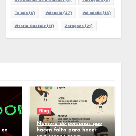
Toledo
(6)
Valencia
(47)
Valladolid
(18)
Vitoria-Gasteiz
(11)
Zaragoza
(21)
Blog
Número de personas que
 en
hacen falta para hacer