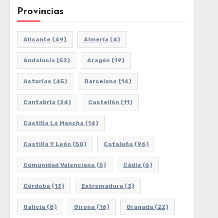
Provincias
Alicante
(49)
Almería
(4)
Andalucía
(52)
Aragón
(19)
Asturias
(45)
Barcelona
(14)
Cantabria
(24)
Castellón
(11)
Castilla La Mancha
(14)
Castilla Y León
(50)
Cataluña
(96)
Comunidad Valenciana
(5)
Cádiz
(6)
Córdoba
(13)
Extremadura
(3)
Galicia
(8)
Girona
(16)
Granada
(22)