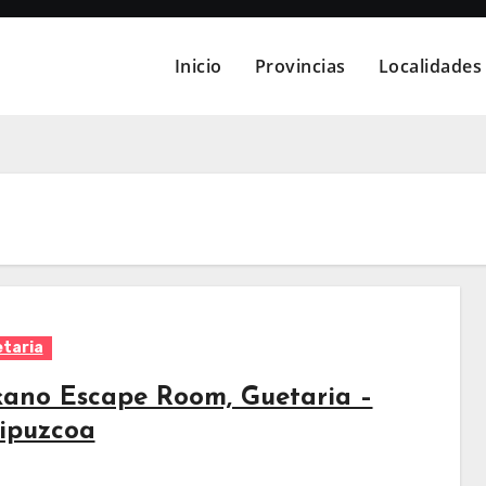
Inicio
Provincias
Localidades
taria
kano Escape Room, Guetaria –
ipuzcoa