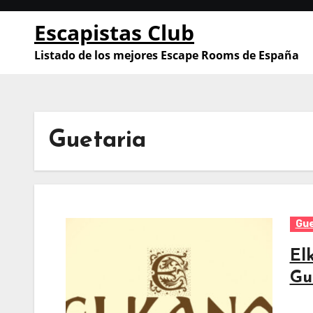
Saltar
Escapistas Club
al
contenido
Listado de los mejores Escape Rooms de España
Guetaria
Gue
El
Gu