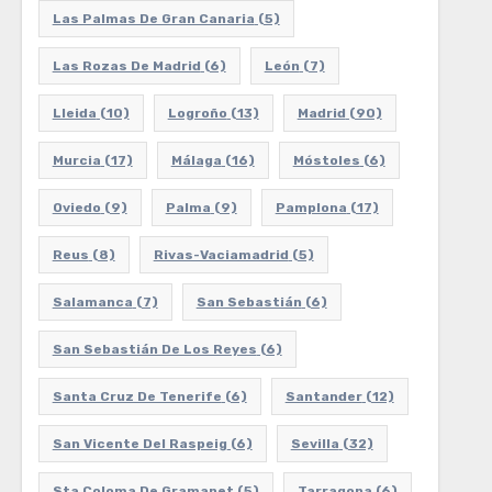
Las Palmas De Gran Canaria
(5)
Las Rozas De Madrid
(6)
León
(7)
Lleida
(10)
Logroño
(13)
Madrid
(90)
Murcia
(17)
Málaga
(16)
Móstoles
(6)
Oviedo
(9)
Palma
(9)
Pamplona
(17)
Reus
(8)
Rivas-Vaciamadrid
(5)
Salamanca
(7)
San Sebastián
(6)
San Sebastián De Los Reyes
(6)
Santa Cruz De Tenerife
(6)
Santander
(12)
San Vicente Del Raspeig
(6)
Sevilla
(32)
Sta Coloma De Gramanet
(5)
Tarragona
(6)