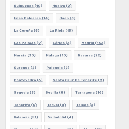
Guipuzcoa
(10)
Huelva
(2)
Islas Baleares
(14)
Jaén
(3)
La Coruña
(5)
La Rioja
(15)
Las Palmas
(9)
Lérida
(6)
Madrid
(166)
Murcia
(30)
Málaga
(10)
Navarra
(22)
Ourense
(2)
Palencia
(2)
Pontevedra
(6)
Santa Cruz De Tenerife
(9)
Segovia
(3)
Sevilla
(8)
Tarragona
(16)
Tenerife
(6)
Teruel
(8)
Toledo
(6)
Valencia
(51)
Valladolid
(4)