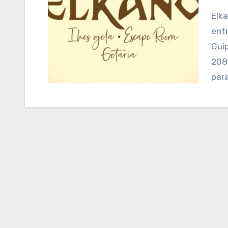
Elkano Escape Room es un negocio de
ent
Guip
2080
par