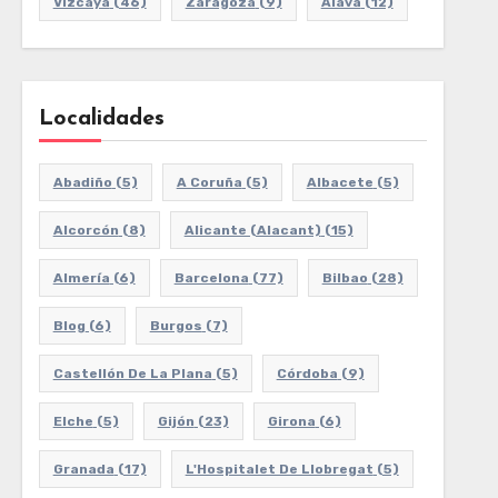
Vizcaya
(46)
Zaragoza
(9)
Álava
(12)
Localidades
Abadiño
(5)
A Coruña
(5)
Albacete
(5)
Alcorcón
(8)
Alicante (Alacant)
(15)
Almería
(6)
Barcelona
(77)
Bilbao
(28)
Blog
(6)
Burgos
(7)
Castellón De La Plana
(5)
Córdoba
(9)
Elche
(5)
Gijón
(23)
Girona
(6)
Granada
(17)
L'Hospitalet De Llobregat
(5)