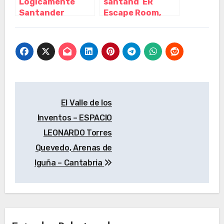
Lógicamente
santand´ER
Santander
Escape Room,
Escape Room,
Santander –
Santander –
Cantabria
Cantabria
Navegación
El Valle de los
de
Inventos – ESPACIO
entradas
LEONARDO Torres
Quevedo, Arenas de
Iguña – Cantabria