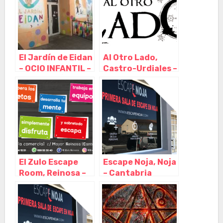
Arenas de Iguña –
Cantabria
El Jardín de Eidan
Al Otro Lado,
– OCIO INFANTIL –
Castro-Urdiales –
CUMPLEAÑOS,
Cantabria
ALQUILER
ESPACIO
CELEBRACIÓN,
PARQUE DE
BOLAS, CAMAS
ELÁSTICAS Y
ESCAPE ROOM,
El Zulo Escape
Escape Noja, Noja
Guadalajara –
Room, Reinosa –
– Cantabria
Castilla La
Cantabria
Mancha