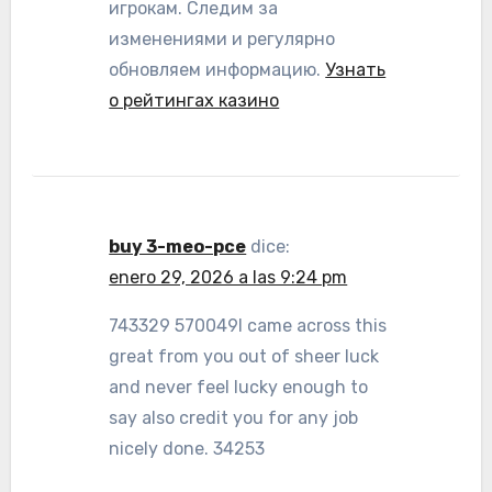
игрокам. Следим за
изменениями и регулярно
обновляем информацию.
Узнать
о рейтингах казино
buy 3-meo-pce
dice:
enero 29, 2026 a las 9:24 pm
743329 570049I came across this
great from you out of sheer luck
and never feel lucky enough to
say also credit you for any job
nicely done. 34253