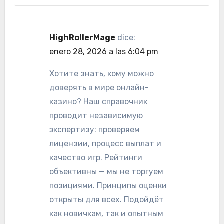
HighRollerMage
dice:
enero 28, 2026 a las 6:04 pm
Хотите знать, кому можно
доверять в мире онлайн-
казино? Наш справочник
проводит независимую
экспертизу: проверяем
лицензии, процесс выплат и
качество игр. Рейтинги
объективны — мы не торгуем
позициями. Принципы оценки
открыты для всех. Подойдёт
как новичкам, так и опытным