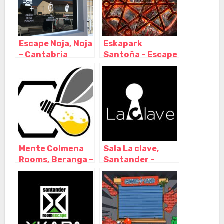
Escape Noja, Noja
Eskapark
– Cantabria
Santoña – Escape
Room, Santoña –
Cantabria
Mente Colmena
Sala La clave,
Rooms, Beranga –
Santander –
Cantabria
Cantabria