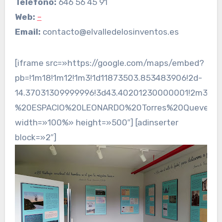
Teléfono:
646 56 45 91
Web:
–
Email:
contacto@elvalledelosinventos.es
[iframe src=»https://google.com/maps/embed?
pb=!1m18!1m12!1m3!1d11873503.853483906!2d-
14.37031309999996!3d43.40201230000001!2m3!1f0
%20ESPACIO%20LEONARDO%20Torres%20Quevedo!5e0
width=»100%» height=»500″] [adinserter
block=»2″]