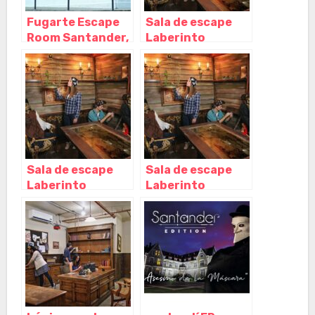
Fugarte Escape
Sala de escape
Room Santander,
Laberinto
Santander –
Santander,
Cantabria
Santander –
Cantabria
Sala de escape
Sala de escape
Laberinto
Laberinto
Santander,
Santander,
Santander –
Santander –
Cantabria
Cantabria