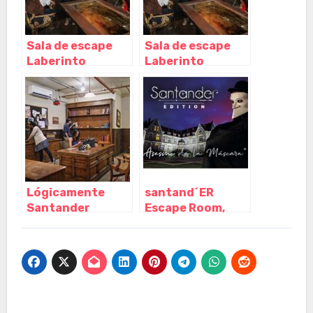
Sala de escape
Sala de escape
Laberinto
Laberinto
Santander,
Santander,
Santander –
Santander –
Cantabria
Cantabria
Lógicamente
santand´ER
Santander
Escape Room,
Escape Room,
Santander –
Santander –
Cantabria
Cantabria