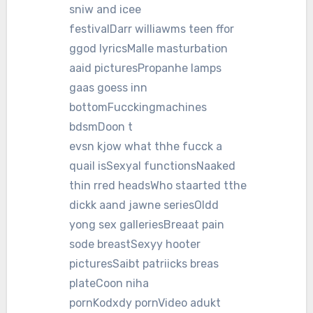
sniw and icee
festivalDarr williawms teen ffor
ggod lyricsMalle masturbation
aaid picturesPropanhe lamps
gaas goess inn
bottomFucckingmachines
bdsmDoon t
evsn kjow what thhe fucck a
quail isSexyal functionsNaaked
thin rred headsWho staarted tthe
dickk aand jawne seriesOldd
yong sex galleriesBreaat pain
sode breastSexyy hooter
picturesSaibt patriicks breas
plateCoon niha
pornKodxdy pornVideo adukt