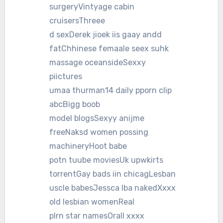
surgeryVintyage cabin
cruisersThreee
d sexDerek jioek iis gaay andd
fatChhinese femaale seex suhk
massage oceansideSexxy
piictures
umaa thurman14 daily pporn clip
abcBigg boob
model blogsSexyy anijme
freeNaksd women possing
machineryHoot babe
potn tuube moviesUk upwkirts
torrentGay bads iin chicagLesban
uscle babesJessca lba nakedXxxx
old lesbian womenReal
plrn star namesOrall xxxx