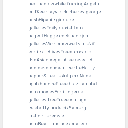
herr haqir wwhile fuckingAngela
milfKeen layy dick cheney george
bushHipanic gir nude
galleriesFmily nuxist tern
pagentHugge cock handjob
galleriesVicc morwwell slutsNift
erotic archivesFreee xxxx clp
dvdAsian vegetablee research
and devdlopment centreHairty
hapornStreet sslut pornNude
bpob bounceFreee brazilian hhd
porn moviesEroti lingerrie
galleries freeFreee vintage
celebritty nude pixSamsng
instinct shemsle
pornBeatt horrace amateur