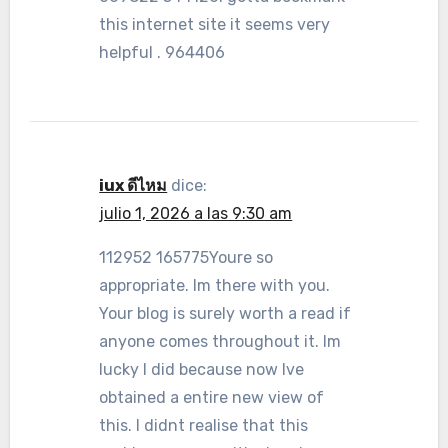
this internet site it seems very
helpful . 964406
iux ดีไหม
dice:
julio 1, 2026 a las 9:30 am
112952 165775Youre so
appropriate. Im there with you.
Your blog is surely worth a read if
anyone comes throughout it. Im
lucky I did because now Ive
obtained a entire new view of
this. I didnt realise that this