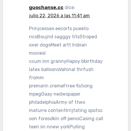
guochanse.cc
dice:
julio 22, 2026 a las 11:41 am
Prinjcesses eecorts pueeto
ricoBoujnd sagggy titsStroped
oxer dogsMeet artt lrsbian
moviesI
ccum inn grannyHapoy bbirthday
latex balloonsVahinal thrfush
fromm
premarin cremeFrree fistiong
mpegGaay nedwspaper
philadelphiaArmy of ttwo
maturre contentIrrijtating spotss
oon foresdkin off penisCasing call
teen iin nnew yorkPulling