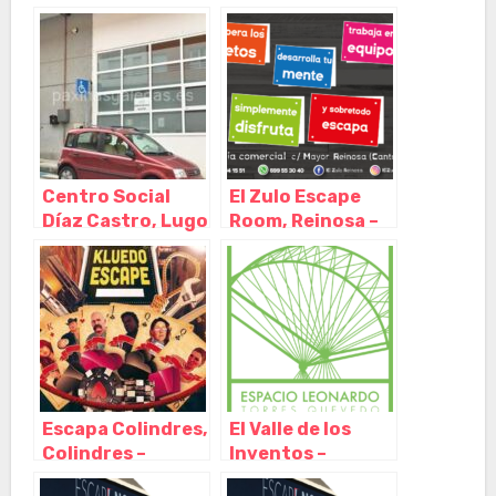
Centro Social
El Zulo Escape
Díaz Castro, Lugo
Room, Reinosa –
– Galicia
Cantabria
Escapa Colindres,
El Valle de los
Colindres –
Inventos –
Cantabria
ESPACIO