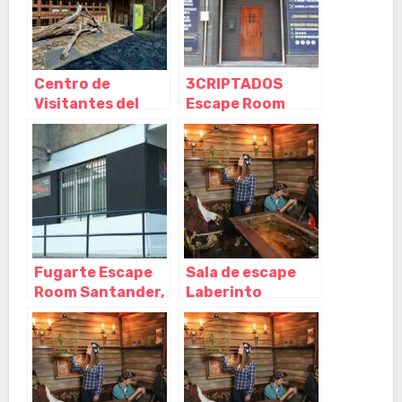
Centro de
3CRIPTADOS
Visitantes del
Escape Room
Monte Hijedo,
Santander,
Riopanero –
Santander –
Cantabria
Cantabria
Fugarte Escape
Sala de escape
Room Santander,
Laberinto
Santander –
Santander,
Cantabria
Santander –
Cantabria