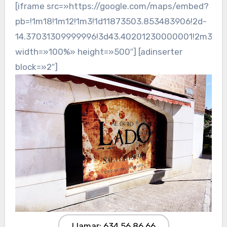
[iframe src=»https://google.com/maps/embed?
pb=!1m18!1m12!1m3!1d11873503.853483906!2d-
14.37031309999996!3d43.40201230000001!2m3!1f0!
width=»100%» height=»500″] [adinserter
block=»2″]
Llamar: 634 56 86 66