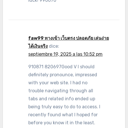
luck! 990070
faw99 ทางเข้า เว็บตรง ปลอดภัย เล่นง่าย
ได้เงินจริง
dice:
septiembre 19, 2025 a las 10:52 pm
910871 820697Good V I should
definitely pronounce, impressed
with your web site. I had no
trouble navigating through all
tabs and related info ended up
being truly easy to do to access. I
recently found what I hoped for
before you know it in the least.