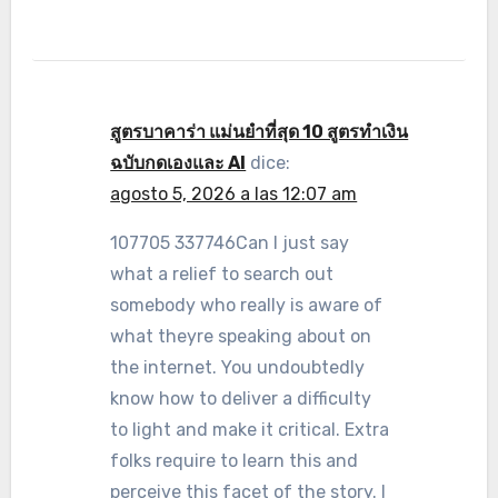
สูตรบาคาร่า แม่นยําที่สุด 10 สูตรทำเงิน
ฉบับกดเองและ AI
dice:
agosto 5, 2026 a las 12:07 am
107705 337746Can I just say
what a relief to search out
somebody who really is aware of
what theyre speaking about on
the internet. You undoubtedly
know how to deliver a difficulty
to light and make it critical. Extra
folks require to learn this and
perceive this facet of the story. I