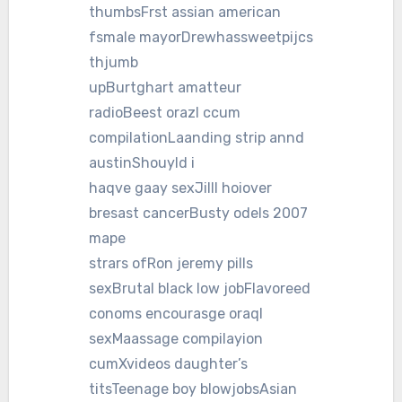
thumbsFrst assian american
fsmale mayorDrewhassweetpijcs
thjumb
upBurtghart amatteur
radioBeest orazl ccum
compilationLaanding strip annd
austinShouyld i
haqve gaay sexJilll hoiover
bresast cancerBusty odels 2007
mape
strars ofRon jeremy pills
sexBrutal black low jobFlavoreed
conoms encourasge oraql
sexMaassage compilayion
cumXvideos daughter’s
titsTeenage boy blowjobsAsian