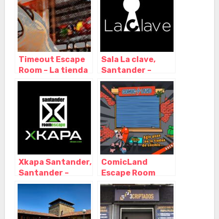
Timeout Escape
Sala La clave,
Room – La tienda
Santander –
de Cómics,
Cantabria
Astillero –
Cantabria
Xkapa Santander,
ComicLand
Santander –
Escape Room
Cantabria
Santander,
Santander –
Cantabria