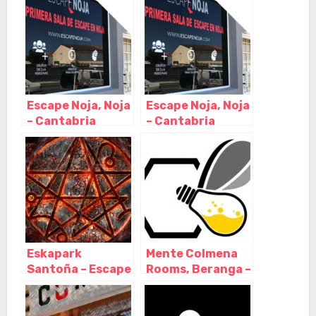
LEONARDO
Torres Quevedo,
Arenas de Iguña –
Cantabria
Escape Noja, Noja
Escape Noja, Noja
– Cantabria
– Cantabria
Eskapark
Mente Colmena
Santoña – Escape
Rooms, Beranga –
Room, Santoña –
Cantabria
Cantabria