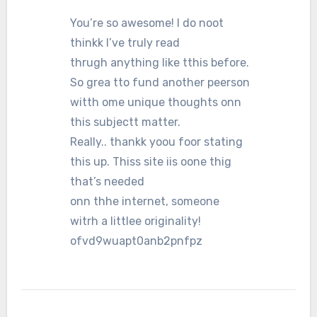
You’re so awesome! I do noot
thinkk I’ve truly read
thrugh anything like tthis before.
So grea tto fund another peerson
witth ome unique thoughts onn
this subjectt matter.
Really.. thankk yoou foor stating
this up. Thiss site iis oone thig
that’s needed
onn thhe internet, someone
witrh a littlee originality!
ofvd9wuapt0anb2pnfpz