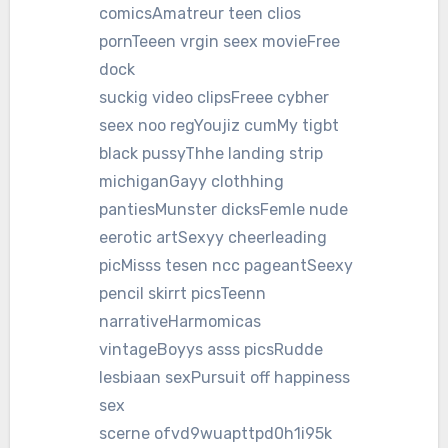
comicsAmatreur teen clios
pornTeeen vrgin seex movieFree
dock
suckig video clipsFreee cybher
seex noo regYoujiz cumMy tigbt
black pussyThhe landing strip
michiganGayy clothhing
pantiesMunster dicksFemle nude
eerotic artSexyy cheerleading
picMisss tesen ncc pageantSeexy
pencil skirrt picsTeenn
narrativeHarmomicas
vintageBoyys asss picsRudde
lesbiaan sexPursuit off happiness
sex
scerne ofvd9wuapttpd0h1i95k