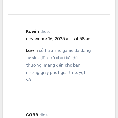
Kuwin
dice:
noviembre 16, 2025 a las 4:58 am
kuwin
sở hữu kho game đa dạng
từ slot đến trò chơi bài đổi
thưởng, mang đến cho bạn
những giây phút giải trí tuyệt
vời.
GO88
dice: