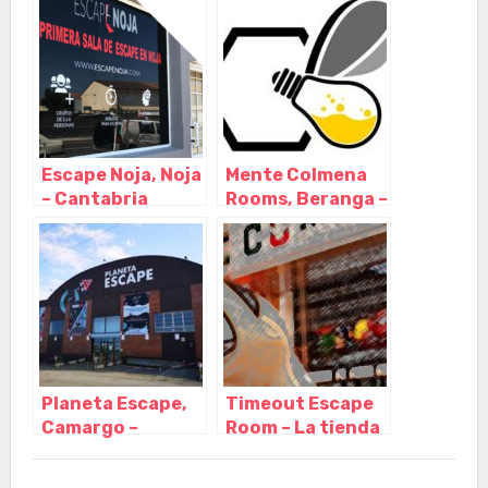
LEONARDO
Torres Quevedo,
Arenas de Iguña –
Cantabria
Escape Noja, Noja
Mente Colmena
– Cantabria
Rooms, Beranga –
Cantabria
Planeta Escape,
Timeout Escape
Camargo –
Room – La tienda
Cantabria
de Cómics,
Astillero –