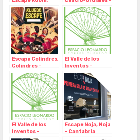
Escape Room,
Castro-Urdiales –
Santander –
Cantabria
Cantabria
Escapa Colindres,
El Valle de los
Colindres –
Inventos –
Cantabria
ESPACIO
LEONARDO
Torres Quevedo,
Arenas de Iguña –
Cantabria
El Valle de los
Escape Noja, Noja
Inventos –
– Cantabria
ESPACIO