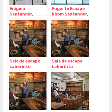
Enigma
Fugarte Escape
Santander,
Room Santander,
Santander –
Santander –
Cantabria
Cantabria
Sala de escape
Sala de escape
Laberinto
Laberinto
Santander,
Santander,
Santander –
Santander –
Cantabria
Cantabria