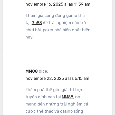
noviembre 16, 2025 a las 11:59 am
Tham gia cộng đồng game thủ
tại
Go88
để trải nghiệm các trò
chơi bài, poker phổ biến nhất hiện
nay.
MM88
dice:
noviembre 22, 2025 a las 6:15 am
Khám phá thế giới giải trí trực
tuyến đỉnh cao tại
MM88
, nơi
mang đến những trải nghiệm cá
cược thể thao và casino sống