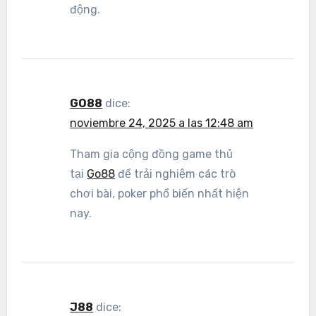
động.
GO88
dice:
noviembre 24, 2025 a las 12:48 am
Tham gia cộng đồng game thủ
tại
Go88
để trải nghiệm các trò
chơi bài, poker phổ biến nhất hiện
nay.
J88
dice: