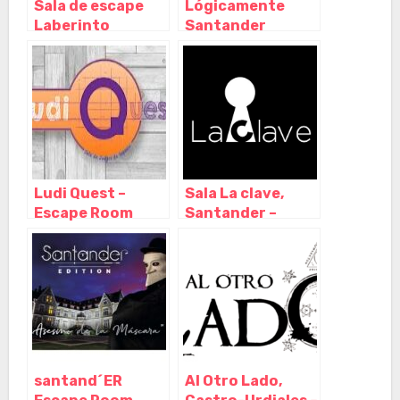
Sala de escape
Lógicamente
Laberinto
Santander
Santander,
Escape Room,
Santander –
Santander –
Cantabria
Cantabria
Ludi Quest –
Sala La clave,
Escape Room
Santander –
Santander,
Cantabria
Santander –
Cantabria
santand´ER
Al Otro Lado,