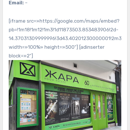
Email:
–
[iframe src=»https://google.com/maps/embed?
pb=!1m18!1m12!1m3!1d11873503.853483906!2d-
14.37031309999996!3d43.40201230000001!2m3!1f0!
width=»100%» height=»500″] [adinserter
block=»2″]