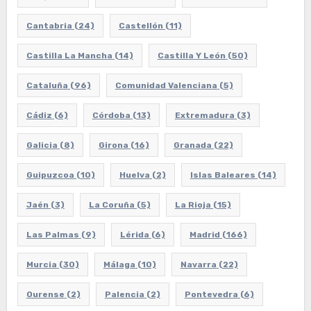
Cantabria
(24)
Castellón
(11)
Castilla La Mancha
(14)
Castilla Y León
(50)
Cataluña
(96)
Comunidad Valenciana
(5)
Cádiz
(6)
Córdoba
(13)
Extremadura
(3)
Galicia
(8)
Girona
(16)
Granada
(22)
Guipuzcoa
(10)
Huelva
(2)
Islas Baleares
(14)
Jaén
(3)
La Coruña
(5)
La Rioja
(15)
Las Palmas
(9)
Lérida
(6)
Madrid
(166)
Murcia
(30)
Málaga
(10)
Navarra
(22)
Ourense
(2)
Palencia
(2)
Pontevedra
(6)