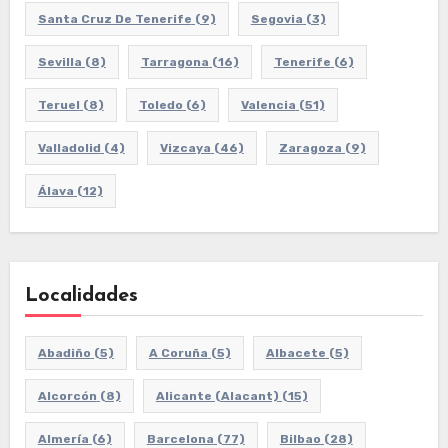
Santa Cruz De Tenerife
(9)
Segovia
(3)
Sevilla
(8)
Tarragona
(16)
Tenerife
(6)
Teruel
(8)
Toledo
(6)
Valencia
(51)
Valladolid
(4)
Vizcaya
(46)
Zaragoza
(9)
Álava
(12)
Localidades
Abadiño
(5)
A Coruña
(5)
Albacete
(5)
Alcorcón
(8)
Alicante (Alacant)
(15)
Almería
(6)
Barcelona
(77)
Bilbao
(28)