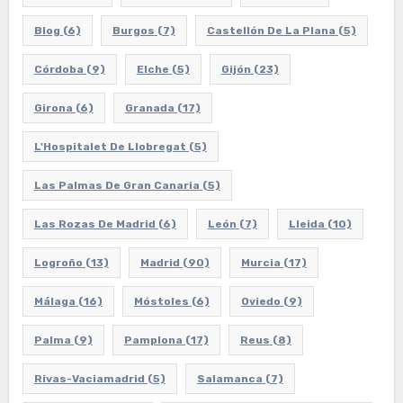
Blog
(6)
Burgos
(7)
Castellón De La Plana
(5)
Córdoba
(9)
Elche
(5)
Gijón
(23)
Girona
(6)
Granada
(17)
L'Hospitalet De Llobregat
(5)
Las Palmas De Gran Canaria
(5)
Las Rozas De Madrid
(6)
León
(7)
Lleida
(10)
Logroño
(13)
Madrid
(90)
Murcia
(17)
Málaga
(16)
Móstoles
(6)
Oviedo
(9)
Palma
(9)
Pamplona
(17)
Reus
(8)
Rivas-Vaciamadrid
(5)
Salamanca
(7)