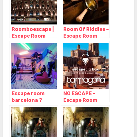
Roomboescape |
Room Of Riddles –
Escape Room
Escape Room
Exterior y Escape
Barcelona,
Room Para
Barcelona –
Empresas,
Cataluña
Barcelona –
Cataluña
Escape room
NO ESCAPE –
barcelona ?
Escape Room
Escape
Tarragona,
Barcelona,
Tarragona –
Barcelona –
Cataluña
Cataluña