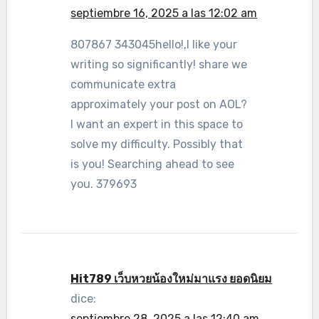
septiembre 16, 2025 a las 12:02 am
807867 343045hello!,I like your
writing so significantly! share we
communicate extra
approximately your post on AOL?
I want an expert in this space to
solve my difficulty. Possibly that
is you! Searching ahead to see
you. 379693
Hit789 เว็บหวยน้องใหม่มาแรง ยอดนิยม
dice:
septiembre 28, 2025 a las 12:40 am