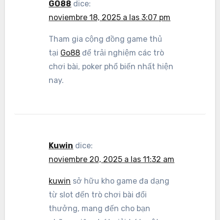
GO88
dice:
noviembre 18, 2025 a las 3:07 pm
Tham gia cộng đồng game thủ
tại
Go88
để trải nghiệm các trò
chơi bài, poker phổ biến nhất hiện
nay.
Kuwin
dice:
noviembre 20, 2025 a las 11:32 am
kuwin
sở hữu kho game đa dạng
từ slot đến trò chơi bài đổi
thưởng, mang đến cho bạn