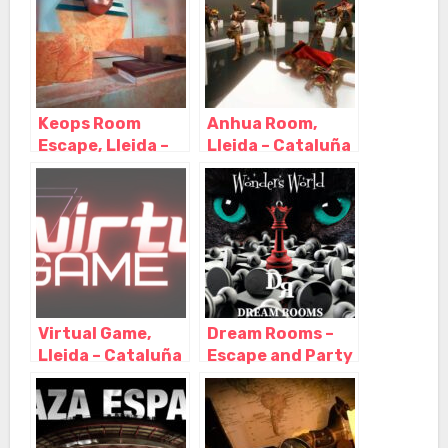
Keops Room
Anhua Room,
Escape, Lleida –
Lleida – Cataluña
Cataluña
Virtual Game,
Dream Rooms –
Lleida – Cataluña
Escape and Party
(Vallfogona de
Balaguer, Lleida),
L'Hostal Nou I la
Codosa – Lérida