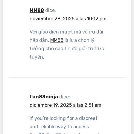
MM88
dice:
noviembre 28, 2025 a las 10:12 pm
Với giao diện mượt mà và ưu đãi
hấp dẫn,
MM88
là lựa chọn lý
tưởng cho các tín đồ giải trí trực
tuyến.
fun88ninja
dice:
diciembre 19, 2025 a las 2:51 am
If you’re looking for a discreet
and reliable way to access