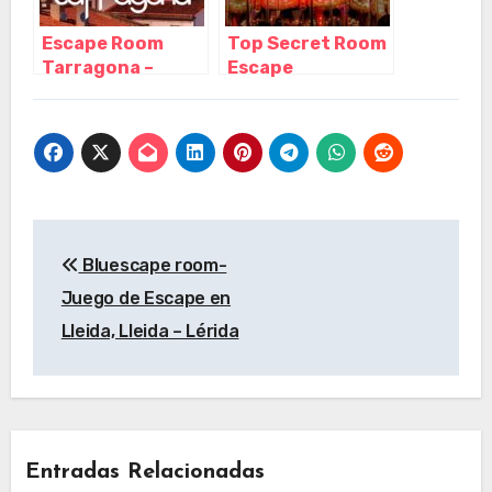
Escape Room
Top Secret Room
Tarragona –
Escape
Eventos & Salas,
Barcelona,
Tarragona –
Barcelona –
Cataluña
Cataluña
Navegación
Bluescape room-
de
Juego de Escape en
entradas
Lleida, Lleida – Lérida
Entradas Relacionadas