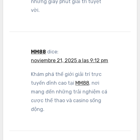
những giây phút giải trí tuyệt
vời.
MM88
dice:
noviembre 21, 2025 a las 9:12 pm
Khám phá thế giới giải trí trực
tuyến đỉnh cao tại
MM88
, nơi
mang đến những trải nghiệm cá
cược thể thao và casino sống
động.