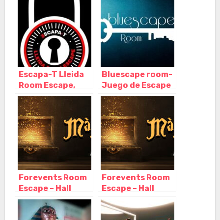
Lleida – Cataluña
Lleida – Cataluña
Escapa-T Lleida
Bluescape room-
Room Escape,
Juego de Escape
Lleida – Lérida
en Lleida, Lleida –
Lérida
Forevents Room
Forevents Room
Escape – Hall
Escape – Hall
Escape, Lleida –
Escape, Lleida –
Cataluña
Cataluña