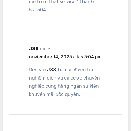
me from that service? Thanks!
590504
J88
dice:
noviembre 14, 2025 a las 5:04 pm
Đến với
J88
, bạn sẽ được trải
nghiệm dịch vụ cá cược chuyên
nghiệp cùng hàng ngàn sự kiện
khuyến mãi độc quyền.