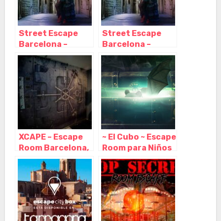
Street Escape
Street Escape
Barcelona –
Barcelona –
Escape room al
Escape room al
aire libre,
aire libre,
Barcelona –
Barcelona –
Cataluña
Cataluña
XCAPE – Escape
~ El Cubo ~ Escape
Room Barcelona,
Room para Niños
Barcelona –
o Adultos en
Cataluña
Barcelona,
Barcelona –
Cataluña