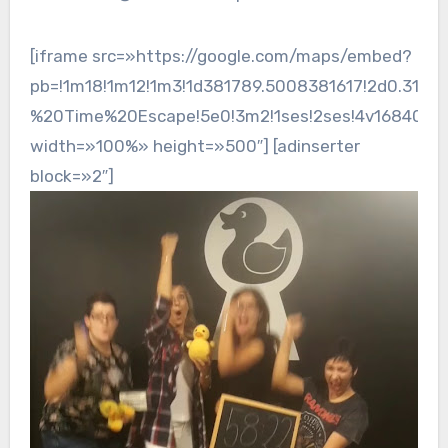
[iframe src=»https://google.com/maps/embed?
pb=!1m18!1m12!1m3!1d381789.5008381617!2d0.310
%20Time%20Escape!5e0!3m2!1ses!2ses!4v16840168
width=»100%» height=»500″] [adinserter
block=»2″]