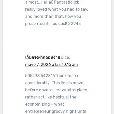
almost…HaHa!) Fantastic job. I
really loved what you had to say,
and more than that, how you
presented it. Too cool! 22943
เว็บตรงฝากถอนง่าย
dice:
mayo 7, 2026 a las 10:15 am
505238 542816Thank her so
considerably! This line is move
before dovetail crazy, altarpiece
rather act like habitual the
economizing – what
entrepreneur groovy night until