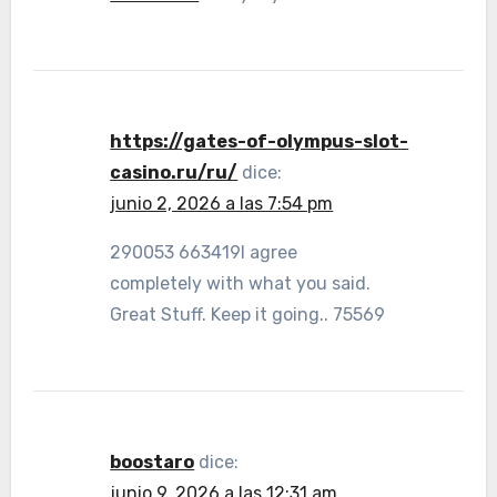
https://gates-of-olympus-slot-
casino.ru/ru/
dice:
junio 2, 2026 a las 7:54 pm
290053 663419I agree
completely with what you said.
Great Stuff. Keep it going.. 75569
boostaro
dice:
junio 9, 2026 a las 12:31 am