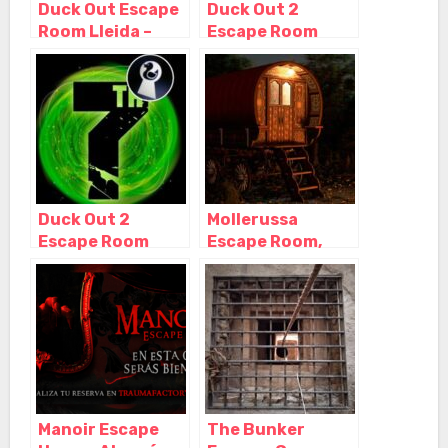
Duck Out Escape
Duck Out 2
Room Lleida –
Escape Room
Time Escape,
Lleida – 7th Gate,
Lleida – Cataluña
Lleida – Cataluña
Duck Out 2
Mollerussa
Escape Room
Escape Room,
Lleida – 7th Gate,
Mollerussa –
Lleida – Cataluña
Lérida
Manoir Escape
The Bunker