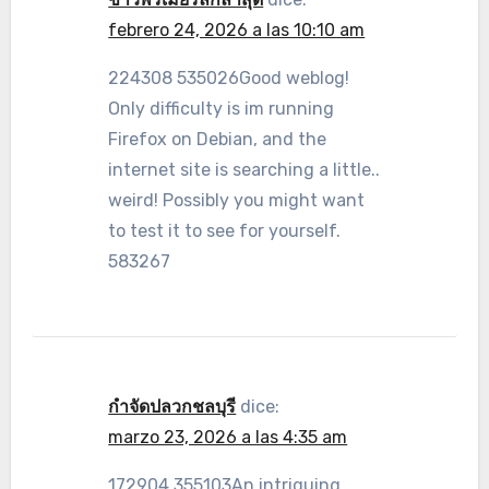
febrero 24, 2026 a las 10:10 am
224308 535026Good weblog!
Only difficulty is im running
Firefox on Debian, and the
internet site is searching a little..
weird! Possibly you might want
to test it to see for yourself.
583267
กำจัดปลวกชลบุรี
dice:
marzo 23, 2026 a las 4:35 am
172904 355103An intriguing