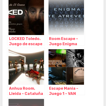
Barcelona,
L’Hospitalet de
Llobregat –
Barcelona
LOCKED Toledo.
Room Escape –
Juego de escape
Juego Enigma
room, Toledo –
Madrid, Madrid –
Castilla La
Madrid
Mancha
Anhua Room,
Escape Mania –
Lleida – Cataluña
Juego 1 – VAN
LANDEN, Bilbao –
Vizcaya