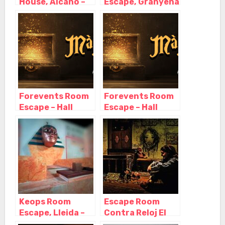
House, Alcanó –
Escape, Granyena
Lérida
de les Garrigues –
Lérida
Forevents Room
Forevents Room
Escape – Hall
Escape – Hall
Escape, Lleida –
Escape, Lleida –
Cataluña
Cataluña
Keops Room
Escape Room
Escape, Lleida –
Contra Reloj El
Cataluña
Juego de Ariel |