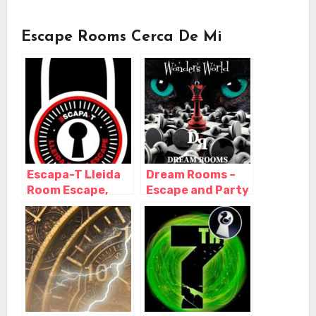
Escape Rooms Cerca De Mi
Escapa-T Lleida
Dream Rooms –
Room Escape,
Escape and Party
Lleida – Lérida
(Vallfogona de
Balaguer, Lleida),
L'Hostal Nou I la
Codosa – Lérida