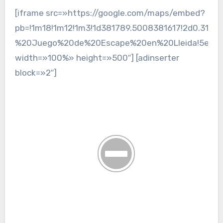
[iframe src=»https://google.com/maps/embed?
pb=!1m18!1m12!1m3!1d381789.5008381617!2d0.3109
%20Juego%20de%20Escape%20en%20Lleida!5e0!3m2
width=»100%» height=»500″] [adinserter
block=»2″]