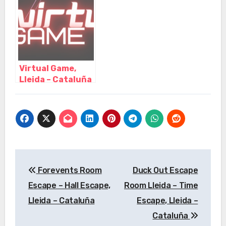
Virtual Game,
Lleida – Cataluña
Navegación
Forevents Room
Duck Out Escape
de
Escape – Hall Escape,
Room Lleida – Time
entradas
Lleida – Cataluña
Escape, Lleida –
Cataluña