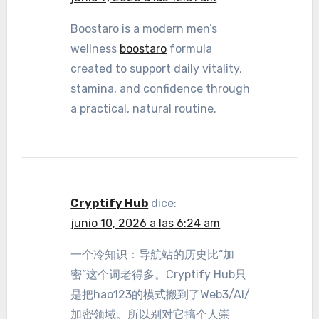
Boostaro is a modern men’s
wellness
boostaro
formula
created to support daily vitality,
stamina, and confidence through
a practical, natural routine.
Cryptify Hub
dice:
junio 10, 2026 a las 6:24 am
一个冷知识：导航站的历史比“加
密”这个词老得多。Cryptify Hub只
是把hao123的模式搬到了Web3/AI/
加密领域。所以别对它搞个人崇