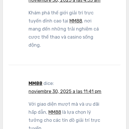
noviembre 30, 2025 a las 4:53 am
Khám phá thế giới giải trí trực
tuyến đỉnh cao tại
MM88
, nơi
mang đến những trải nghiệm cá
cược thể thao và casino sống
động.
MM88
dice:
noviembre 30, 2025 a las 11:41 pm
Với giao diện mượt mà và ưu đãi
hấp dẫn,
MM88
là lựa chọn lý
tưởng cho các tín đồ giải trí trực
tuyến.