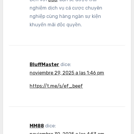
nghiệm dịch vụ cá cược chuyên
nghiệp cùng hàng ngàn sự kiện
khuyến mãi độc quyền.
BluffMaster
dice:
noviembre 29, 2025 a las 1:46 pm
https://t.me/s/ef_beef
MM88
dice: