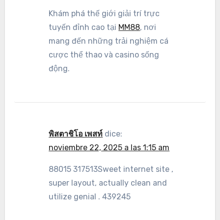
Khám phá thế giới giải trí trực
tuyến đỉnh cao tại
MM88
, nơi
mang đến những trải nghiệm cá
cược thể thao và casino sống
động.
พิสตาชิโอ เพสท์
dice:
noviembre 22, 2025 a las 1:15 am
88015 317513Sweet internet site ,
super layout, actually clean and
utilize genial . 439245