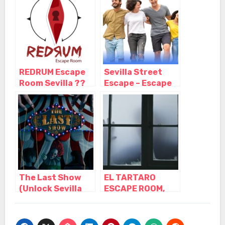
REDRUM Escape
Sevilla Street
Room Sevilla ??
Escape – Escape
Nominado mejor
Room al aire libre
experiencia de
– Gymkana,
terror 2022 ??,
Sevilla –
Sevilla –
Andalucía
Andalucía
The Last Show
EL TARTARO
(Unlock Sevilla
ESCAPE ROOM,
Escape Room),
Bormujos –
Sevilla –
Sevilla
Andalucía