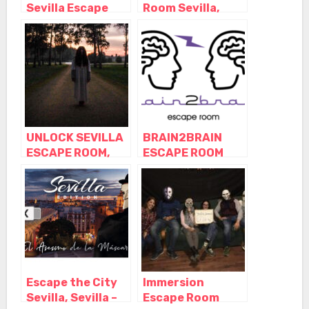
Sevilla Escape
Room Sevilla,
Room, Sevilla –
Sevilla –
Andalucía
Andalucía
UNLOCK SEVILLA
BRAIN2BRAIN
ESCAPE ROOM,
ESCAPE ROOM
Sevilla –
SEVILLA, Sevilla –
Andalucía
Andalucía
Escape the City
Immersion
Sevilla, Sevilla –
Escape Room