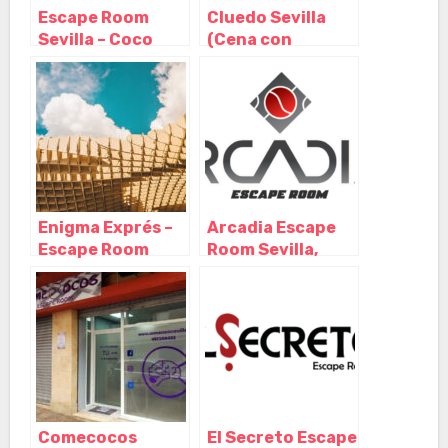
Escape Room
Cluedo Sevilla
Sevilla – Coco
(Cena con
Room, Sevilla –
Asesinato),
Andalucia
Sevilla –
Andalucía
Enigma Exprés –
Arcadia Escape
Escape Room
Room Sevilla,
(Sevilla), Sevilla –
Sevilla –
Andalucía
Andalucía
Comecocos
El Secreto Escape