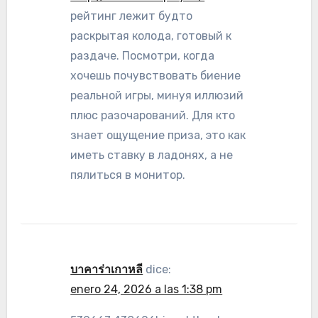
рейтинг лежит будто
раскрытая колода, готовый к
раздаче. Посмотри, когда
хочешь почувствовать биение
реальной игры, минуя иллюзий
плюс разочарований. Для кто
знает ощущение приза, это как
иметь ставку в ладонях, а не
пялиться в монитор.
บาคาร่าเกาหลี
dice:
enero 24, 2026 a las 1:38 pm