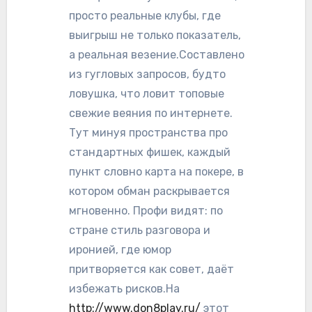
просто реальные клубы, где
выигрыш не только показатель,
а реальная везение.Составлено
из гугловых запросов, будто
ловушка, что ловит топовые
свежие веяния по интернете.
Тут минуя пространства про
стандартных фишек, каждый
пункт словно карта на покере, в
котором обман раскрывается
мгновенно. Профи видят: по
стране стиль разговора и
иронией, где юмор
притворяется как совет, даёт
избежать рисков.На
http://www.don8play.ru/
этот