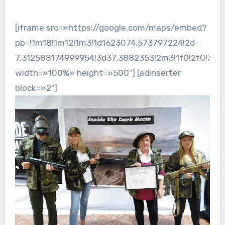
[iframe src=»https://google.com/maps/embed?
pb=!1m18!1m12!1m3!1d1623074.573797224!2d-
7.312588174999954!3d37.3882353!2m3!1f0!2f0!3f0
width=»100%» height=»500″] [adinserter
block=»2″]