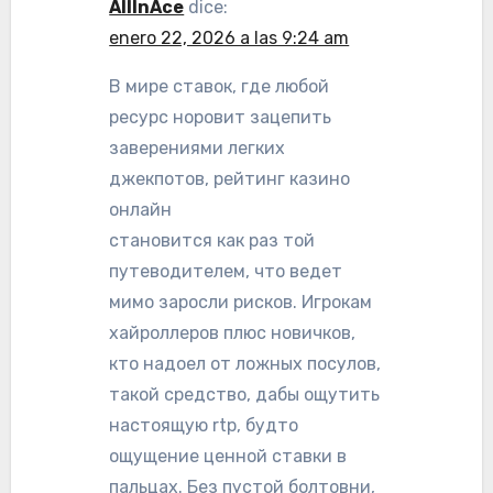
AllInAce
dice:
enero 22, 2026 a las 9:24 am
В мире ставок, где любой
ресурс норовит зацепить
заверениями легких
джекпотов, рейтинг казино
онлайн
становится как раз той
путеводителем, что ведет
мимо заросли рисков. Игрокам
хайроллеров плюс новичков,
кто надоел от ложных посулов,
такой средство, дабы ощутить
настоящую rtp, будто
ощущение ценной ставки в
пальцах. Без пустой болтовни,