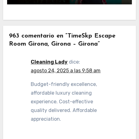
963 comentario en “TimeSkp Escape
Room Girona, Girona – Girona”
Cleaning Lady
dice:
agosto 24, 2025 a las 9:58 am
Budget-friendly excellence,
affordable luxury cleaning
experience. Cost-effective
quality delivered. Affordable
appreciation.