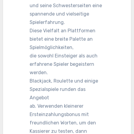
und seine Schwesterseiten eine
spannende und vielseitige
Spielerfahrung.
Diese Vielfalt an Plattformen
bietet eine breite Palette an
Spielmöglichkeiten,
die sowohl Einsteiger als auch
erfahrene Spieler begeistern
werden.
Blackjack, Roulette und einige
Spezialspiele runden das
Angebot
ab. Verwenden kleinerer
Ersteinzahlungsbonus mit
freundlichen Worten, um den
Kassierer zu testen, dann