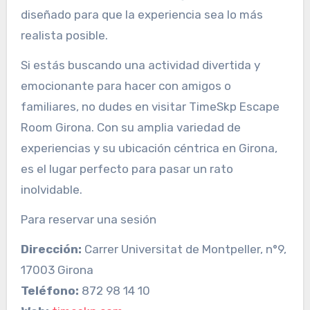
diseñado para que la experiencia sea lo más
realista posible.
Si estás buscando una actividad divertida y
emocionante para hacer con amigos o
familiares, no dudes en visitar TimeSkp Escape
Room Girona. Con su amplia variedad de
experiencias y su ubicación céntrica en Girona,
es el lugar perfecto para pasar un rato
inolvidable.
Para reservar una sesión
Dirección:
Carrer Universitat de Montpeller, n°9,
17003 Girona
Teléfono:
872 98 14 10