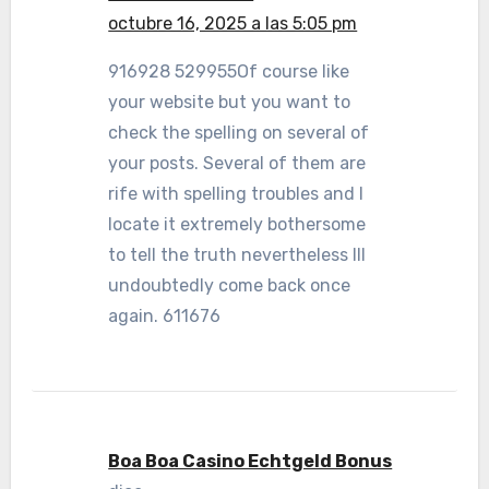
octubre 16, 2025 a las 5:05 pm
916928 529955Of course like
your website but you want to
check the spelling on several of
your posts. Several of them are
rife with spelling troubles and I
locate it extremely bothersome
to tell the truth nevertheless Ill
undoubtedly come back once
again. 611676
Boa Boa Casino Echtgeld Bonus