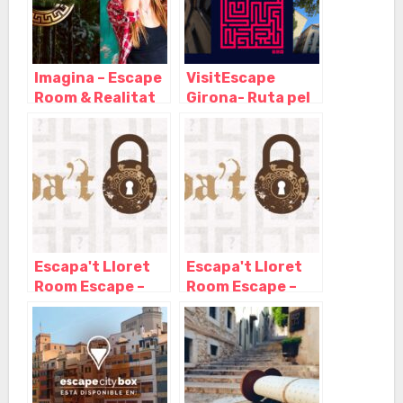
Imagina – Escape
VisitEscape
Room & Realitat
Girona- Ruta pel
Virtual, Girona –
Barri Vell amb un
Girona
Misteri i Escape
Room a l'Aire
Lliure, Girona –
Cataluña
Escapa't Lloret
Escapa't Lloret
Room Escape –
Room Escape –
Lloret De Mar,
Lloret De Mar,
Costa Brava,
Costa Brava,
Girona, Lloret de
Girona, Lloret de
Mar – Girona
Mar – Girona