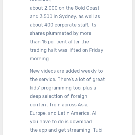
about 2,000 on the Gold Coast
and 3,500 in Sydney, as well as
about 400 corporate staff. Its
shares plummeted by more
than 15 per cent after the
trading halt was lifted on Friday
morning.
New videos are added weekly to
the service. There’s a lot of great
kids’ programming too, plus a
deep selection of foreign
content from across Asia,
Europe, and Latin America. All
you have to do is download
the app and get streaming. Tubi