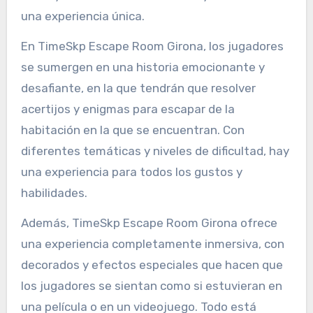
una experiencia única.
En TimeSkp Escape Room Girona, los jugadores
se sumergen en una historia emocionante y
desafiante, en la que tendrán que resolver
acertijos y enigmas para escapar de la
habitación en la que se encuentran. Con
diferentes temáticas y niveles de dificultad, hay
una experiencia para todos los gustos y
habilidades.
Además, TimeSkp Escape Room Girona ofrece
una experiencia completamente inmersiva, con
decorados y efectos especiales que hacen que
los jugadores se sientan como si estuvieran en
una película o en un videojuego. Todo está