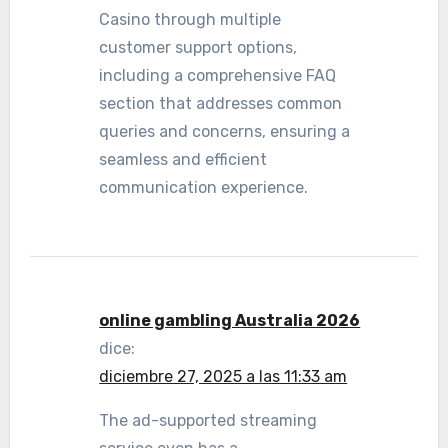
Casino through multiple
customer support options,
including a comprehensive FAQ
section that addresses common
queries and concerns, ensuring a
seamless and efficient
communication experience.
online gambling Australia 2026
dice:
diciembre 27, 2025 a las 11:33 am
The ad-supported streaming