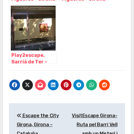
Play2escape,
Sarriá de Ter –
Girona
Navegación
Escape the City
VisitEscape Girona-
de
Girona, Girona –
Ruta pel Barri Vell
entradas
Cataluña
amb un Misteri i