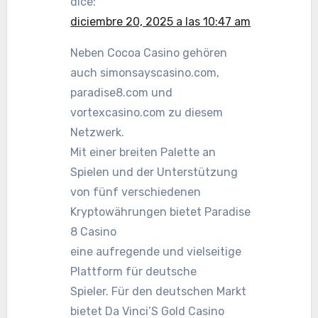
dice:
diciembre 20, 2025 a las 10:47 am
Neben Cocoa Casino gehören
auch simonsayscasino.com,
paradise8.com und
vortexcasino.com zu diesem
Netzwerk.
Mit einer breiten Palette an
Spielen und der Unterstützung
von fünf verschiedenen
Kryptowährungen bietet Paradise
8 Casino
eine aufregende und vielseitige
Plattform für deutsche
Spieler. Für den deutschen Markt
bietet Da Vinci’S Gold Casino