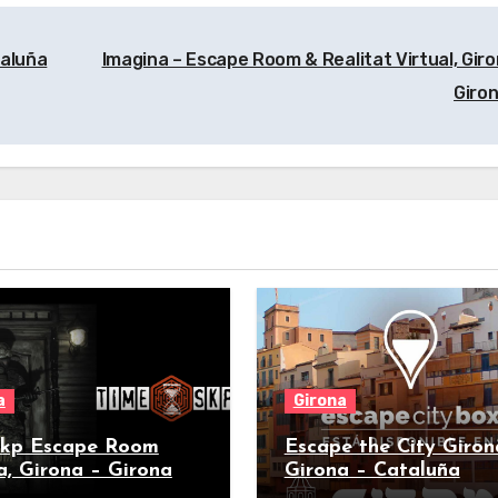
taluña
Imagina – Escape Room & Realitat Virtual, Giro
Giro
a
Girona
kp Escape Room
Escape the City Giron
a, Girona – Girona
Girona – Cataluña