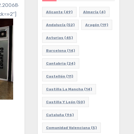
2.2006862602215!3d41.98030330739029!2m3!1f0!2f0!3f
Alicante
(49)
Almería
(4)
ck=»2″]
Andalucía
(52)
Aragón
(19)
Asturias
(45)
Barcelona
(14)
Cantabria
(24)
Castellón
(11)
Castilla La Mancha
(14)
Castilla Y León
(50)
Cataluña
(96)
Comunidad Valenciana
(5)