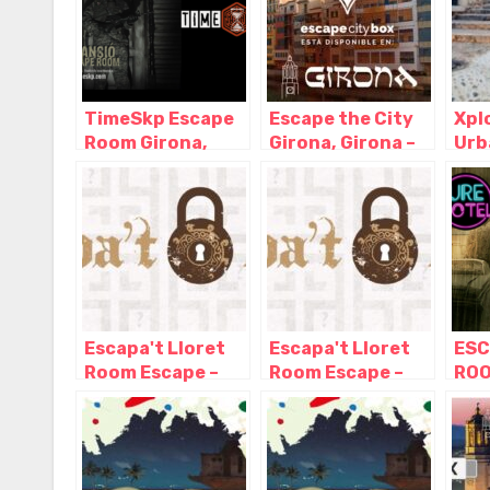
TimeSkp Escape
Escape the City
Xpl
Room Girona,
Girona, Girona –
Urb
Girona – Girona
Cataluña
Gir
Escapa't Lloret
Escapa't Lloret
ESC
Room Escape –
Room Escape –
ROO
Lloret De Mar,
Lloret De Mar,
– G
Costa Brava,
Costa Brava,
Girona, Lloret de
Girona, Lloret de
Mar – Girona
Mar – Girona