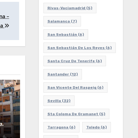
Rivas-Vaciamadrid
(5)
na –
Salamanca
(7)
na
San Sebastián
(6)
San Sebastián De Los Reyes
(6)
Santa Cruz De Tenerife
(6)
Santander
(12)
San Vicente Del Raspeig
(6)
Sevilla
(32)
Sta Coloma De Gramanet
(5)
a,
Tarragona
(6)
Toledo
(6)