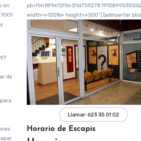
pb=!1m18!1m12!1m3!1d759278.1915899535!2d
 17001
width=»100%» height=»500″] [adinserter blo
 y
197
ar de
 para
Llamar: 623 35 51 02
Horario de Escapis
dores
capar