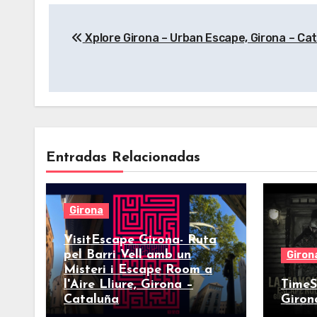
Navegación
Xplore Girona – Urban Escape, Girona – Ca
de
entradas
Entradas Relacionadas
Girona
VisitEscape Girona- Ruta
pel Barri Vell amb un
Giron
Misteri i Escape Room a
l'Aire Lliure, Girona –
TimeS
Cataluña
Giron