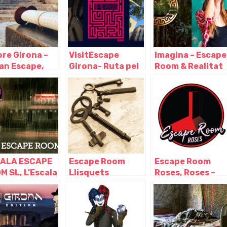
ore Girona –
VisitEscape
Imagina – Escape
an Escape,
Girona- Ruta pel
Room & Realitat
ona – Cataluña
Barri Vell amb un
Virtual, Girona –
Misteri i Escape
Girona
Room a l'Aire
Lliure, Girona –
Cataluña
ALA ESCAPE
Escape Room
Escape Room
M SL, L'Escala
Llisquets
Roses, Roses –
irona
Llagostera,
Girona
Llagostera –
Girona