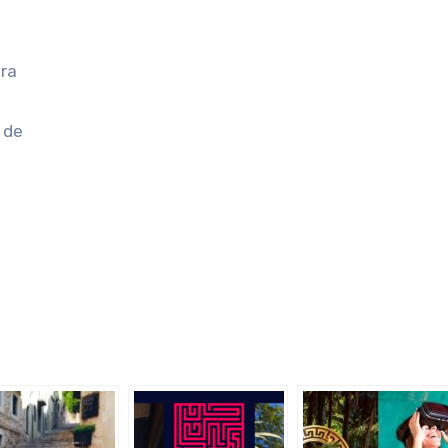
ara
 de