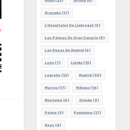
Gijón
(23)
Girona
(6)
Granada
(17)
,
L'Hospitalet De Llobregat
(5)
a
Las Palmas De Gran Canaria
(5)
Las Rozas De Madrid
(6)
León
(7)
Lleida
(10)
Logroño
(13)
Madrid
(90)
Murcia
(17)
Málaga
(16)
Móstoles
(6)
Oviedo
(9)
Palma
(9)
Pamplona
(17)
Reus
(8)