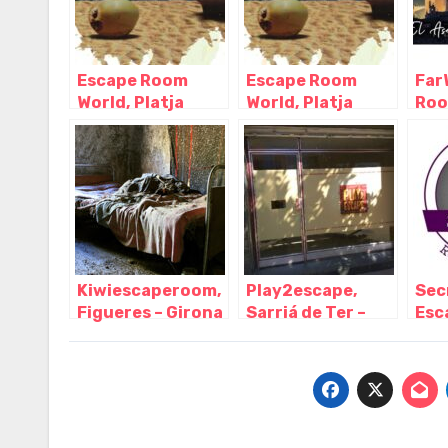
Escape Room
Escape Room
Far
World, Platja
World, Platja
Roo
d'Aro – Girona
d'Aro – Girona
– G
Kiwiescaperoom,
Play2escape,
Sec
Figueres – Girona
Sarriá de Ter –
Esc
Girona
Pala
Gir