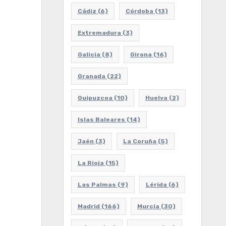
Cádiz
(6)
Córdoba
(13)
Extremadura
(3)
Galicia
(8)
Girona
(16)
Granada
(22)
Guipuzcoa
(10)
Huelva
(2)
Islas Baleares
(14)
Jaén
(3)
La Coruña
(5)
La Rioja
(15)
Las Palmas
(9)
Lérida
(6)
Madrid
(166)
Murcia
(30)