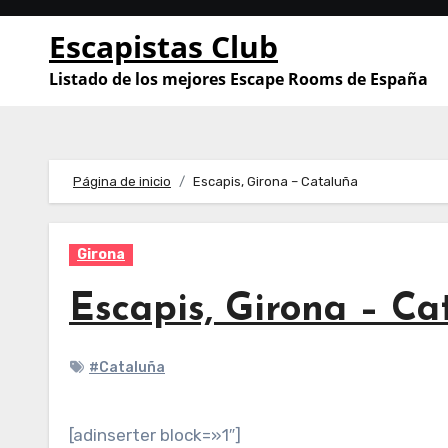
Saltar
Escapistas Club
al
contenido
Listado de los mejores Escape Rooms de España
Página de inicio
Escapis, Girona – Cataluña
Girona
Escapis, Girona – Ca
#Cataluña
[adinserter block=»1″]