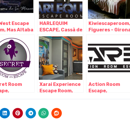
West Escape
HARLEQUIM
Kiwiescaperoom
m, Mas Altaba
ESCAPE, Cassà de
Figueres – Giron
irona
la Selva – Girona
ret Room
Xarai Experience
Action Room
ape,
Escape Room,
Escape,
frugell –
Palafrugell –
Barcelona –
ona
Girona
Cataluña