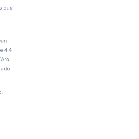
s que
can
e 4,4
’Aro,
tado
o,