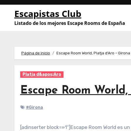
Saltar
Escapistas Club
al
contenido
Listado de los mejores Escape Rooms de España
Página de inicio
Escape Room World, Platja d'Aro – Girona
Platja d&apos;Aro
Escape Room World, P
#Girona
[adinserter block=»1″]Escape Room World es un