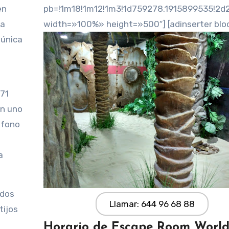
en
pb=!1m18!1m12!1m3!1d759278.1915899535!2
ja
width=»100%» height=»500″] [adinserter blo
 única
171
en uno
éfono
a
ados
Llamar: 644 96 68 88
tijos
Horario de Escape Room Worl