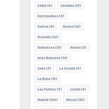
Cádiz
(6)
Córdoba
(13)
Extremadura
(3)
Galicia
(8)
Girona
(16)
Granada
(22)
Guipuzcoa
(10)
Huelva
(2)
Islas Baleares
(14)
Jaén
(3)
La Coruña
(5)
La Rioja
(15)
Las Palmas
(9)
Lérida
(6)
Madrid
(166)
Murcia
(30)