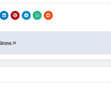
ona
 Girona