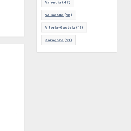
Valencia
(47)
Valladolid
(18)
Vitoria-Gasteiz
(11)
Zaragoza
(21)