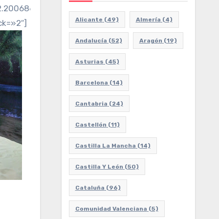
d2.2006862602215!3d41.98030330739029!2m3!1f0!2f0!
Alicante
(49)
Almería
(4)
ck=»2″]
Andalucía
(52)
Aragón
(19)
Asturias
(45)
Barcelona
(14)
Cantabria
(24)
Castellón
(11)
Castilla La Mancha
(14)
Castilla Y León
(50)
Cataluña
(96)
Comunidad Valenciana
(5)
d