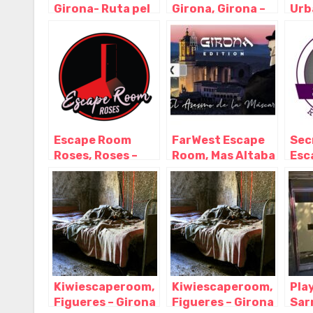
Girona- Ruta pel
Girona, Girona –
Urb
Barri Vell amb un
Cataluña
Gir
Misteri i Escape
Room a l'Aire
Lliure, Girona –
Cataluña
Escape Room
FarWest Escape
Sec
Roses, Roses –
Room, Mas Altaba
Esc
Girona
– Girona
Pala
Gir
Kiwiescaperoom,
Kiwiescaperoom,
Pla
Figueres – Girona
Figueres – Girona
Sarr