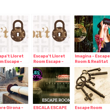
apa't Lloret
Escapa't Lloret
Imagina – Escape
m Escape –
Room Escape –
Room & Realitat
ret De Mar,
Lloret De Mar,
Virtual, Girona –
ta Brava,
Costa Brava,
Girona
ona, Lloret de
Girona, Lloret de
 – Girona
Mar – Girona
ore Girona –
ESCALA ESCAPE
Escape Room