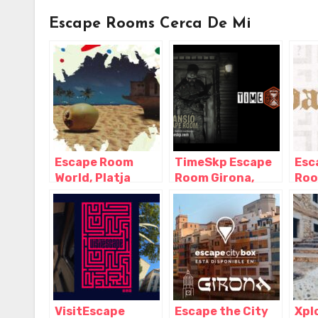
Escape Rooms Cerca De Mi
Escape Room
TimeSkp Escape
Esc
World, Platja
Room Girona,
Roo
d'Aro – Girona
Girona – Girona
Llo
Cos
Gir
Mar
VisitEscape
Escape the City
Xpl