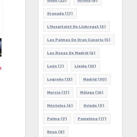
Gijón
(23)
Girona
(6)
Granada
(17)
L'Hospitalet De Llobregat
(5)
Las Palmas De Gran Canaria
(5)
Las Rozas De Madrid
(6)
León
(7)
Lleida
(10)
e
Logroño
(13)
Madrid
(90)
Murcia
(17)
Málaga
(16)
Móstoles
(6)
Oviedo
(9)
Palma
(9)
Pamplona
(17)
Reus
(8)