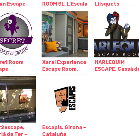
an Escape,
ROOM SL, L'Escala
Llisquets
ona – Cataluña
– Girona
Llagostera,
Llagostera –
Girona
ret Room
Xarai Experience
HARLEQUIM
ape,
Escape Room,
ESCAPE, Cassà d
frugell –
Palafrugell –
la Selva – Girona
ona
Girona
y2escape,
Escapis, Girona –
iá de Ter –
Cataluña