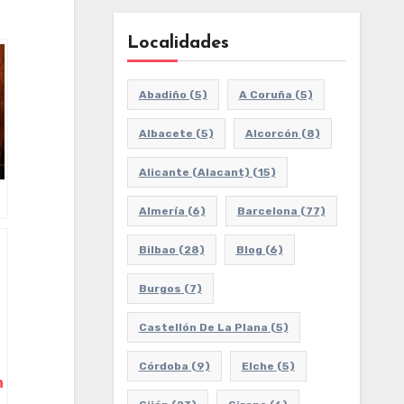
Localidades
Abadiño
(5)
A Coruña
(5)
Albacete
(5)
Alcorcón
(8)
Alicante (Alacant)
(15)
Almería
(6)
Barcelona
(77)
Bilbao
(28)
Blog
(6)
Burgos
(7)
Castellón De La Plana
(5)
Córdoba
(9)
Elche
(5)
m