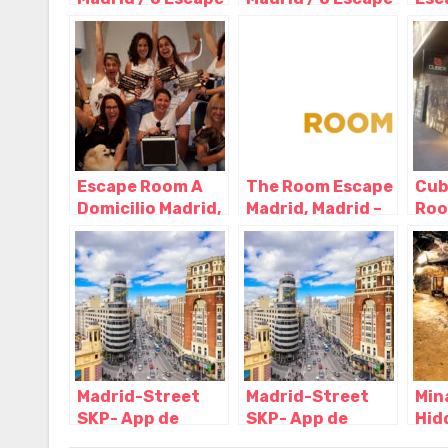
Room en pleno
Room en pleno
Esc
centro, Madrid –
centro, Madrid –
Mad
Madrid
Madrid
Mad
Escape Room A
The Room Escape
Cub
Domicilio Madrid,
Madrid, Madrid –
Roo
Madrid – Madrid
Madrid
Mad
Madrid-Street
Madrid-Street
Min
SKP- App de
SKP- App de
Hid
escape room al
escape room al
Roo