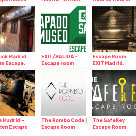
ape Room en
Escape y Escape
Madrid
rid, Madrid –
room a domicilio,
rid
Madrid – Madrid
ick Madrid
EXIT/SALIDA –
Escape Room
m Escape,
Escape room
EXIT Madrid,
rid – Madrid
Madrid –
Madrid – Madrid
Atrapado en el
Museo, Madrid –
Madrid
a Madrid –
The Rombo Code |
The SafeKey
den Escape
Escape Room
Escape Room
m, Madrid –
Madrid, Madrid –
Madrid, Madrid –