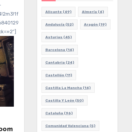
-
Alicante
(49)
Almería
(4)
2m3!1f0!2f0!3f0!3m2!1i1024!2i768!4f13.1!3m3!1m2!
684012988716!5m2!1ses!2ses»
Andalucía
(52)
Aragón
(19)
ck=»2″]
Asturias
(45)
Barcelona
(14)
Cantabria
(24)
Castellón
(11)
Castilla La Mancha
(14)
Castilla Y León
(50)
Cataluña
(96)
Comunidad Valenciana
(5)
Room