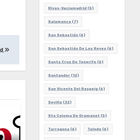
Rivas-Vaciamadrid
(5)
Salamanca
(7)
San Sebastián
(6)
San Sebastián De Los Reyes
(6)
id
Santa Cruz De Tenerife
(6)
Santander
(12)
San Vicente Del Raspeig
(6)
Sevilla
(32)
Sta Coloma De Gramanet
(5)
Tarragona
(6)
Toledo
(6)