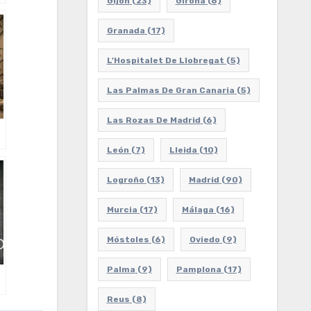
Gijón
(23)
Girona
(6)
Granada
(17)
L'Hospitalet De Llobregat
(5)
Las Palmas De Gran Canaria
(5)
Las Rozas De Madrid
(6)
León
(7)
Lleida
(10)
Logroño
(13)
Madrid
(90)
Murcia
(17)
Málaga
(16)
Móstoles
(6)
Oviedo
(9)
Palma
(9)
Pamplona
(17)
Reus
(8)