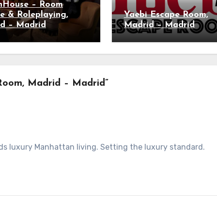
nHouse – Room
e & Roleplaying,
Yaebi Escape Room,
d – Madrid
Madrid – Madrid
Room, Madrid – Madrid”
s luxury Manhattan living. Setting the luxury standard.