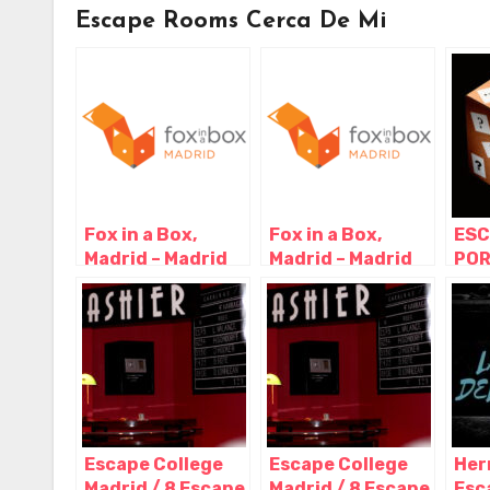
Escape Rooms Cerca De Mi
Fox in a Box,
Fox in a Box,
ESC
Madrid – Madrid
Madrid – Madrid
POR
Esc
caj
y j
dom
Mós
Escape College
Escape College
Her
Madrid / 8 Escape
Madrid / 8 Escape
Esc