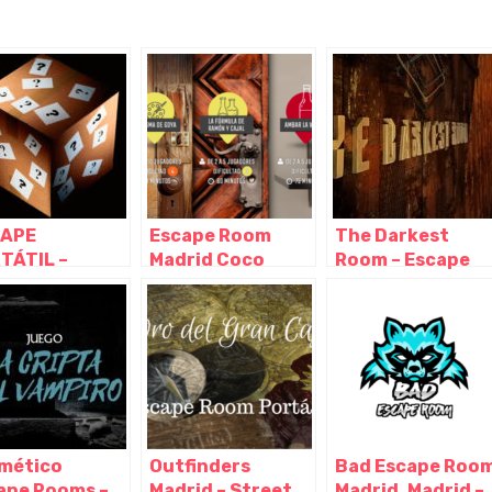
APE
Escape Room
The Darkest
TÁTIL –
Madrid Coco
Room – Escape
ape Room en
Room, Madrid –
Room Madrid,
a (Riddle box)
Madrid
Madrid – Madrid
uegos a
icilio,
toles – Madrid
mético
Outfinders
Bad Escape Roo
ape Rooms –
Madrid – Street
Madrid, Madrid –