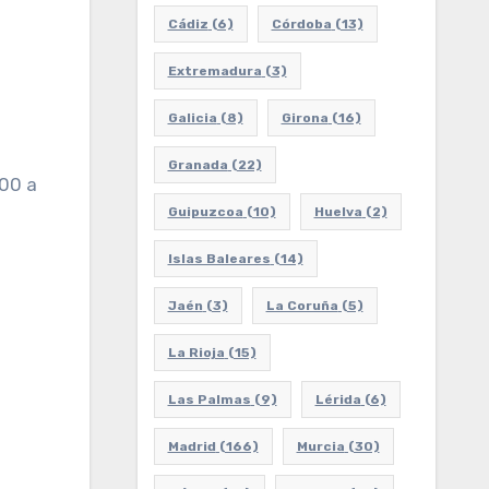
Cádiz
(6)
Córdoba
(13)
Extremadura
(3)
Galicia
(8)
Girona
(16)
Granada
(22)
:00 a
Guipuzcoa
(10)
Huelva
(2)
Islas Baleares
(14)
Jaén
(3)
La Coruña
(5)
La Rioja
(15)
Las Palmas
(9)
Lérida
(6)
Madrid
(166)
Murcia
(30)