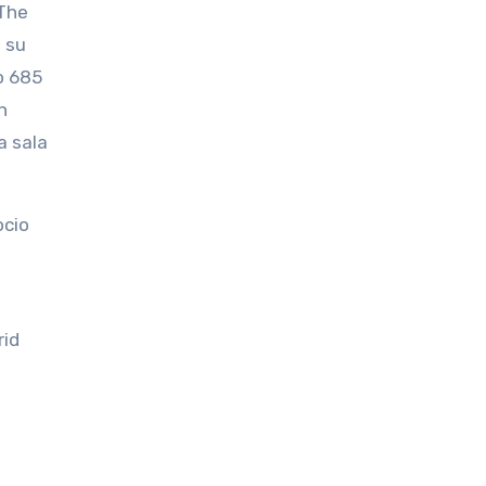
 The
 su
o 685
n
a sala
ocio
rid