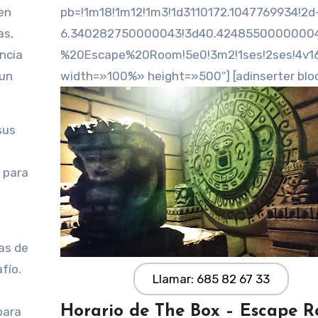
pb=!1m18!1m12!1m3!1d3110172.1047769934!2d
as,
6.340282750000043!3d40.42485500000004!
ncia
%20Escape%20Room!5e0!3m2!1ses!2ses!4v1
 un
width=»100%» height=»500″] [adinserter blo
sus
 para
n
as de
fío.
Llamar: 685 82 67 33
Horario de The Box – Escape 
para