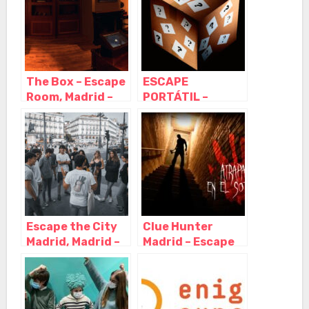
The Box – Escape
ESCAPE
Room, Madrid –
PORTÁTIL –
Madrid
Escape Room en
caja (Riddle box)
y juegos a
domicilio,
Móstoles – Madrid
Escape the City
Clue Hunter
Madrid, Madrid –
Madrid – Escape
Madrid
Room, Madrid –
Madrid