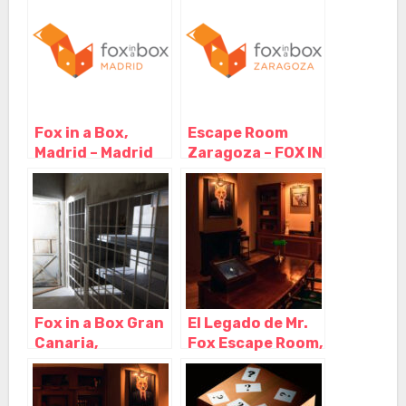
Fox in a Box,
Escape Room
Madrid – Madrid
Zaragoza – FOX IN
A BOX, Zaragoza
– Aragón
Fox in a Box Gran
El Legado de Mr.
Canaria,
Fox Escape Room,
Maspalomas – Las
Las Rozas de
Palmas
Madrid – Madrid