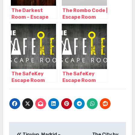
The Darkest
The Rombo Code |
Room – Escape
Escape Room
Room Madrid,
Madrid, Madrid –
Madrid – Madrid
Madrid
The SafeKey
The SafeKey
Escape Room
Escape Room
Madrid, Madrid –
Madrid, Madrid –
Madrid
Madrid
Navegación
Tiovivo, Madrid –
The City by