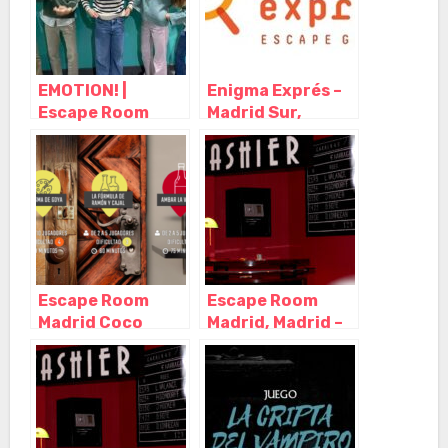
EMOTION! |
Enigma Exprés –
Escape Room
Madrid Sur,
para Niños
Madrid – Madrid
Madrid, Madrid –
Madrid
Escape Room
Escape Room
Madrid Coco
Madrid, Madrid –
Room, Madrid –
Madrid
Madrid