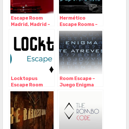
Escape Room
Hermético
Madrid, Madrid –
Escape Rooms –
Madrid
Escape Room en
Madrid, Madrid –
Madrid
Locktopus
Room Escape –
Escape Room
Juego Enigma
Madrid, Madrid –
Madrid, Madrid –
Madrid
Madrid