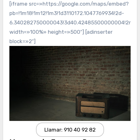
[iframe src=»https://google.com/maps/embed?
pb=!1m18!1m12!1m3!1d3110172.1047769934!2d-
6.340282750000043!3d40.42485500000004!2m3!1f0
width=»100%» height=»500″] [adinserter
block=»2″]
Llamar: 910 40 92 82