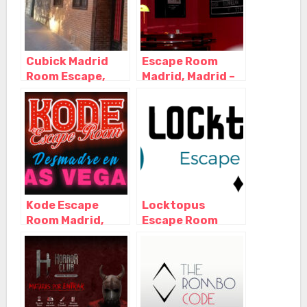
Cubick Madrid
Escape Room
Room Escape,
Madrid, Madrid –
Madrid – Madrid
Madrid
Kode Escape
Locktopus
Room Madrid,
Escape Room
Madrid – Madrid
Madrid, Madrid –
Madrid