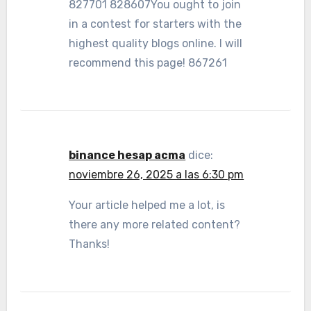
827701 828607You ought to join
in a contest for starters with the
highest quality blogs online. I will
recommend this page! 867261
binance hesap acma
dice:
noviembre 26, 2025 a las 6:30 pm
Your article helped me a lot, is
there any more related content?
Thanks!