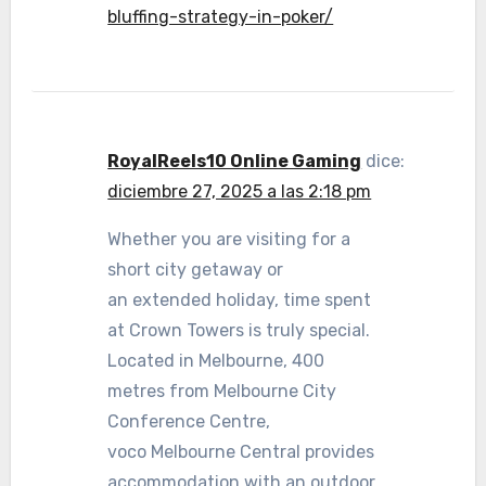
bluffing-strategy-in-poker/
RoyalReels10 Online Gaming
dice:
diciembre 27, 2025 a las 2:18 pm
Whether you are visiting for a
short city getaway or
an extended holiday, time spent
at Crown Towers is truly special.
Located in Melbourne, 400
metres from Melbourne City
Conference Centre,
voco Melbourne Central provides
accommodation with an outdoor