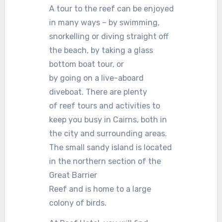
A tour to the reef can be enjoyed
in many ways – by swimming,
snorkelling or diving straight off
the beach, by taking a glass
bottom boat tour, or
by going on a live-aboard
diveboat. There are plenty
of reef tours and activities to
keep you busy in Cairns, both in
the city and surrounding areas.
The small sandy island is located
in the northern section of the
Great Barrier
Reef and is home to a large
colony of birds.