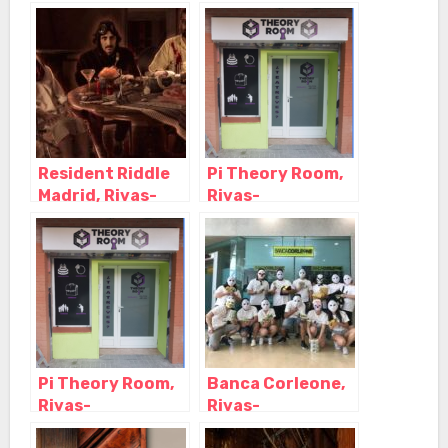
Resident Riddle
Pi Theory Room,
Madrid, Rivas-
Rivas-
Vaciamadrid –
Vaciamadrid –
Madrid
Madrid
Pi Theory Room,
Banca Corleone,
Rivas-
Rivas-
Vaciamadrid –
Vaciamadrid –