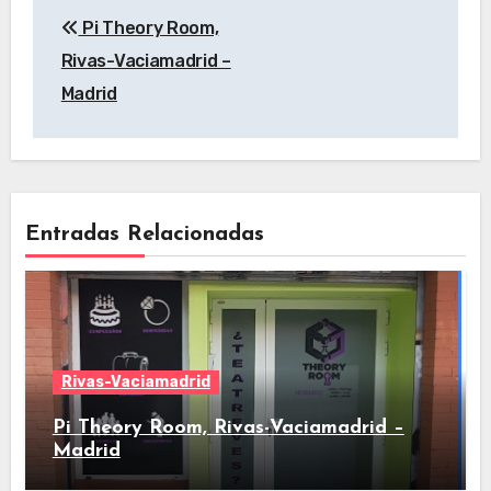
Navegación
Pi Theory Room,
de
Rivas-Vaciamadrid –
entradas
Madrid
Entradas Relacionadas
Rivas-Vaciamadrid
Pi Theory Room, Rivas-Vaciamadrid –
Madrid