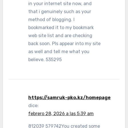
in your internet site now, and
that i genuinely such as your
method of blogging. I
bookmarked it to my bookmark
web site list and are checking
back soon. Pls appear into my site
as well and tell me what you
believe. 535295
https://samruk-pko.kz/homepage
dice:
febrero 28, 2026 a las 5:39 am
812039 579742You created some