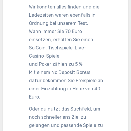
Wir konnten alles finden und die
Ladezeiten waren ebenfalls in
Ordnung bei unserem Test.
Wann immer Sie 70 Euro
einsetzen, erhalten Sie einen
SolCoin. Tischspiele, Live-
Casino-Spiele
und Poker zählen zu 5 %.
Mit einem No Deposit Bonus
dafür bekommen Sie Freispiele ab
einer Einzahlung in Höhe von 40
Euro.
Oder du nutzt das Suchfeld, um
noch schneller ans Ziel zu
gelangen und passende Spiele zu