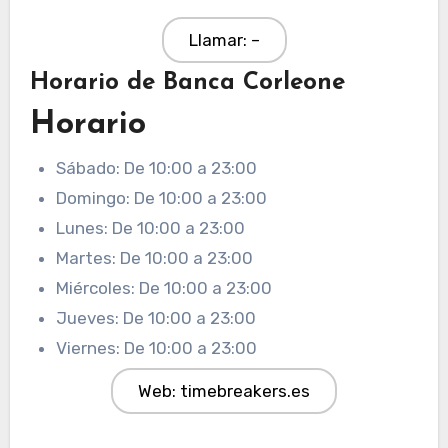
Llamar: –
Horario de Banca Corleone
Horario
Sábado: De 10:00 a 23:00
Domingo: De 10:00 a 23:00
Lunes: De 10:00 a 23:00
Martes: De 10:00 a 23:00
Miércoles: De 10:00 a 23:00
Jueves: De 10:00 a 23:00
Viernes: De 10:00 a 23:00
Web: timebreakers.es