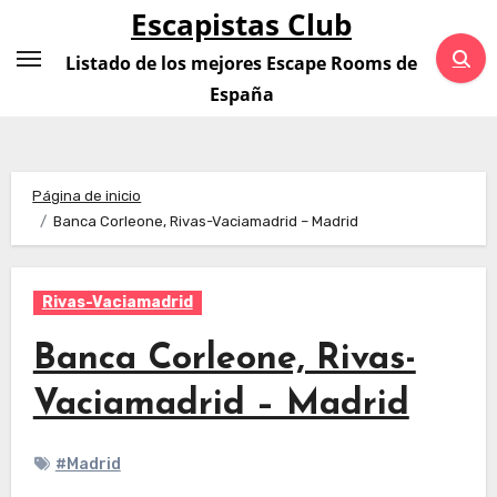
Saltar
Escapistas Club
al
Listado de los mejores Escape Rooms de
contenido
España
Página de inicio
Banca Corleone, Rivas-Vaciamadrid – Madrid
Rivas-Vaciamadrid
Banca Corleone, Rivas-
Vaciamadrid – Madrid
#Madrid