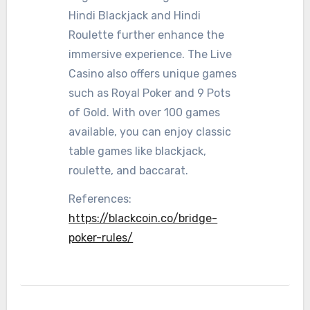
Hindi Blackjack and Hindi
Roulette further enhance the
immersive experience. The Live
Casino also offers unique games
such as Royal Poker and 9 Pots
of Gold. With over 100 games
available, you can enjoy classic
table games like blackjack,
roulette, and baccarat.
References:
https://blackcoin.co/bridge-
poker-rules/