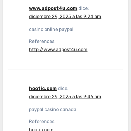
www.adpost4u.com
dice:
diciembre 29, 2025 a las 9:24 am
casino online paypal
References:
http://www.adpost4u.com
hootic.com
dice:
diciembre 29, 2025 a las 9:46 am
paypal casino canada
References:
hootic.com