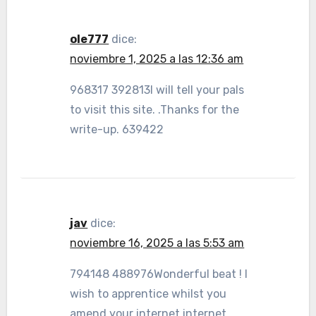
ole777
dice:
noviembre 1, 2025 a las 12:36 am
968317 392813I will tell your pals
to visit this site. .Thanks for the
write-up. 639422
jav
dice:
noviembre 16, 2025 a las 5:53 am
794148 488976Wonderful beat ! I
wish to apprentice whilst you
amend your internet internet