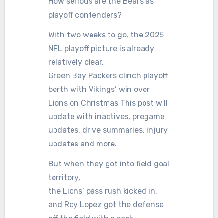
How serious are the Bears as
playoff contenders?
With two weeks to go, the 2025
NFL playoff picture is already
relatively clear.
Green Bay Packers clinch playoff
berth with Vikings’ win over
Lions on Christmas This post will
update with inactives, pregame
updates, drive summaries, injury
updates and more.
But when they got into field goal
territory,
the Lions’ pass rush kicked in,
and Roy Lopez got the defense