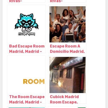
Rivas-
Rivas-
Vaciamadrid –
Vaciamadrid –
Madrid
Madrid
Bad Escape Room
Escape Room A
Madrid, Madrid –
Domicilio Madrid,
Madrid
Madrid – Madrid
The Room Escape
Cubick Madrid
Madrid, Madrid –
Room Escape,
Madrid
Madrid – Madrid