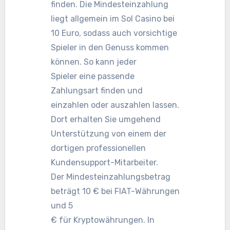
finden. Die Mindesteinzahlung
liegt allgemein im Sol Casino bei
10 Euro, sodass auch vorsichtige
Spieler in den Genuss kommen
können. So kann jeder
Spieler eine passende
Zahlungsart finden und
einzahlen oder auszahlen lassen.
Dort erhalten Sie umgehend
Unterstützung von einem der
dortigen professionellen
Kundensupport-Mitarbeiter.
Der Mindesteinzahlungsbetrag
beträgt 10 € bei FIAT-Währungen
und 5
€ für Kryptowährungen. In