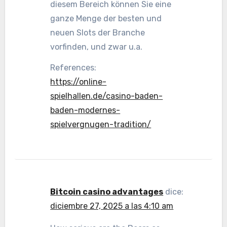
diesem Bereich können Sie eine
ganze Menge der besten und
neuen Slots der Branche
vorfinden, und zwar u.a.
References:
https://online-
spielhallen.de/casino-baden-
baden-modernes-
spielvergnugen-tradition/
Bitcoin casino advantages
dice:
diciembre 27, 2025 a las 4:10 am