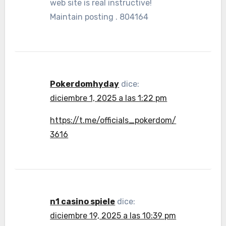
web site is real instructive!
Maintain posting . 804164
Pokerdomhyday
dice:
diciembre 1, 2025 a las 1:22 pm
https://t.me/officials_pokerdom/
3616
n1 casino spiele
dice:
diciembre 19, 2025 a las 10:39 pm