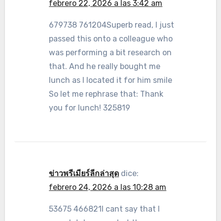
febrero 22, 2026 a las 3:42 am
679738 761204Superb read, I just
passed this onto a colleague who
was performing a bit research on
that. And he really bought me
lunch as I located it for him smile
So let me rephrase that: Thank
you for lunch! 325819
ข่าวพรีเมียร์ลีกล่าสุด
dice:
febrero 24, 2026 a las 10:28 am
53675 466821I cant say that I