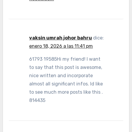
vaksin umrah johor bahru
dice:
enero 18, 2026 a las 11:41 pm
61793 19585Hi my friend! I want
to say that this post is awesome,
nice written and incorporate
almost all significant infos. Id like
to see much more posts like this .
814435