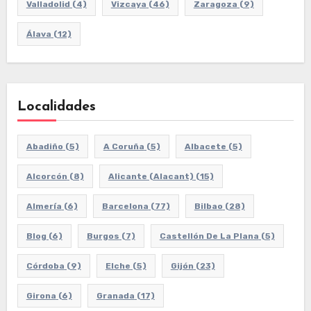
Valladolid
(4)
Vizcaya
(46)
Zaragoza
(9)
Álava
(12)
Localidades
Abadiño
(5)
A Coruña
(5)
Albacete
(5)
Alcorcón
(8)
Alicante (Alacant)
(15)
Almería
(6)
Barcelona
(77)
Bilbao
(28)
Blog
(6)
Burgos
(7)
Castellón De La Plana
(5)
Córdoba
(9)
Elche
(5)
Gijón
(23)
Girona
(6)
Granada
(17)