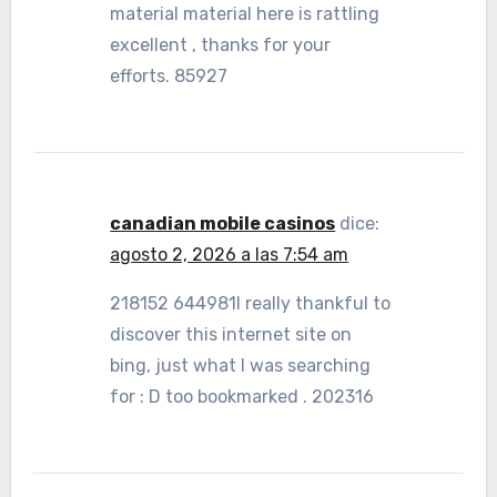
material material here is rattling
excellent , thanks for your
efforts. 85927
canadian mobile casinos
dice:
agosto 2, 2026 a las 7:54 am
218152 644981I really thankful to
discover this internet site on
bing, just what I was searching
for : D too bookmarked . 202316