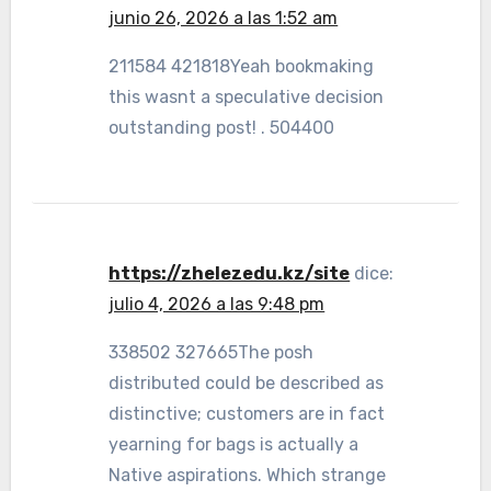
junio 26, 2026 a las 1:52 am
211584 421818Yeah bookmaking
this wasnt a speculative decision
outstanding post! . 504400
https://zhelezedu.kz/site
dice:
julio 4, 2026 a las 9:48 pm
338502 327665The posh
distributed could be described as
distinctive; customers are in fact
yearning for bags is actually a
Native aspirations. Which strange