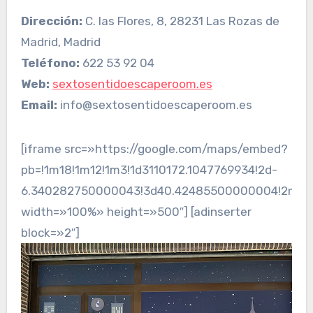
Dirección:
C. las Flores, 8, 28231 Las Rozas de
Madrid, Madrid
Teléfono:
622 53 92 04
Web:
sextosentidoescaperoom.es
Email:
info@sextosentidoescaperoom.es
[iframe src=»https://google.com/maps/embed?
pb=!1m18!1m12!1m3!1d3110172.1047769934!2d-
6.340282750000043!3d40.42485500000004!2m3!1f0
width=»100%» height=»500″] [adinserter
block=»2″]