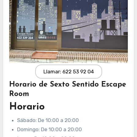
Llamar: 622 53 92 04
Horario de Sexto Sentido Escape
Room
Horario
Sábado: De 10:00 a 20:00
Domingo: De 10:00 a 20:00