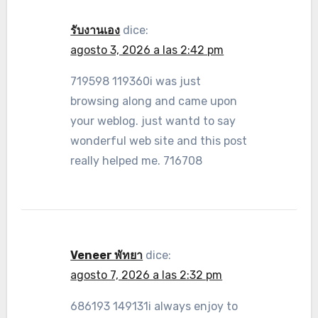
รับงานเอง
dice:
agosto 3, 2026 a las 2:42 pm
719598 119360i was just
browsing along and came upon
your weblog. just wantd to say
wonderful web site and this post
really helped me. 716708
Veneer พัทยา
dice:
agosto 7, 2026 a las 2:32 pm
686193 149131i always enjoy to