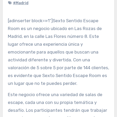
#Madrid
[adinserter block=»1″]Sexto Sentido Escape
Room es un negocio ubicado en Las Rozas de
Madrid, en la calle Las Flores número 8. Este
lugar ofrece una experiencia única y
emocionante para aquellos que buscan una
actividad diferente y divertida. Con una
valoración de 5 sobre 5 por parte de 144 clientes,
es evidente que Sexto Sentido Escape Room es
un lugar que no te puedes perder.
Este negocio ofrece una variedad de salas de
escape, cada una con su propia temática y
desafío. Los participantes tendrán que trabajar