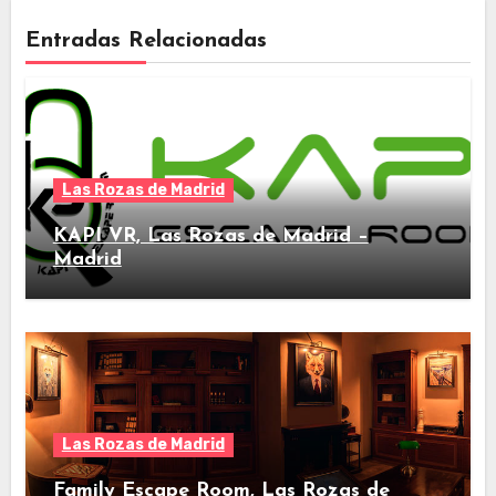
Entradas Relacionadas
Las Rozas de Madrid
KAPI VR, Las Rozas de Madrid –
Madrid
Las Rozas de Madrid
Family Escape Room, Las Rozas de