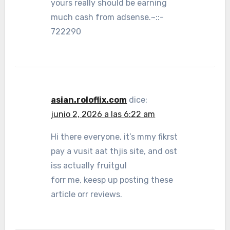
yours really should be earning
much cash from adsense.~::-
722290
asian.roloflix.com
dice:
junio 2, 2026 a las 6:22 am
Hi there everyone, it’s mmy fikrst
pay a vusit aat thjis site, and ost
iss actually fruitgul
forr me, keesp up posting these
article orr reviews.