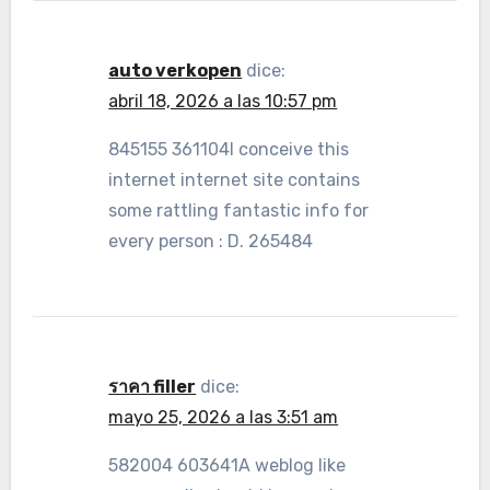
auto verkopen
dice:
abril 18, 2026 a las 10:57 pm
845155 361104I conceive this
internet internet site contains
some rattling fantastic info for
every person : D. 265484
ราคา filler
dice:
mayo 25, 2026 a las 3:51 am
582004 603641A weblog like