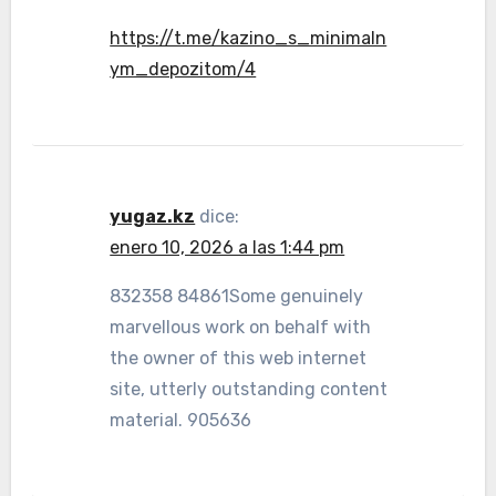
https://t.me/kazino_s_minimaln
ym_depozitom/4
yugaz.kz
dice:
enero 10, 2026 a las 1:44 pm
832358 84861Some genuinely
marvellous work on behalf with
the owner of this web internet
site, utterly outstanding content
material. 905636