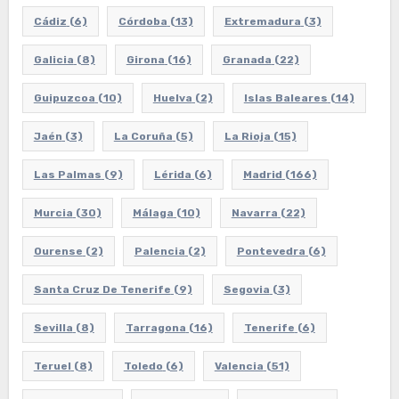
Cádiz
(6)
Córdoba
(13)
Extremadura
(3)
Galicia
(8)
Girona
(16)
Granada
(22)
Guipuzcoa
(10)
Huelva
(2)
Islas Baleares
(14)
Jaén
(3)
La Coruña
(5)
La Rioja
(15)
Las Palmas
(9)
Lérida
(6)
Madrid
(166)
Murcia
(30)
Málaga
(10)
Navarra
(22)
Ourense
(2)
Palencia
(2)
Pontevedra
(6)
Santa Cruz De Tenerife
(9)
Segovia
(3)
Sevilla
(8)
Tarragona
(16)
Tenerife
(6)
Teruel
(8)
Toledo
(6)
Valencia
(51)