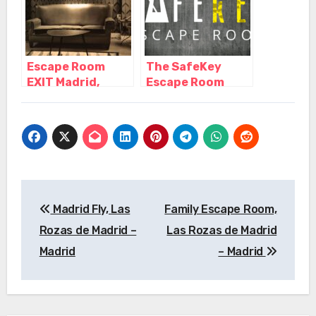
Escape Room
The SafeKey
EXIT Madrid,
Escape Room
Madrid – Madrid
Madrid, Madrid –
Madrid
Navegación
Madrid Fly, Las
Family Escape Room,
de
Rozas de Madrid –
Las Rozas de Madrid
entradas
Madrid
– Madrid