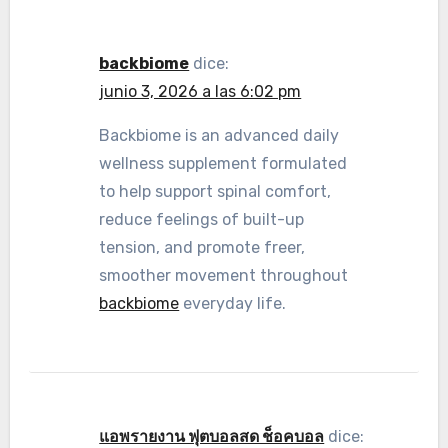
backbiome
dice:
junio 3, 2026 a las 6:02 pm
Backbiome is an advanced daily
wellness supplement formulated
to help support spinal comfort,
reduce feelings of built-up
tension, and promote freer,
smoother movement throughout
backbiome
everyday life.
แอพรายงาน ฟุตบอลสด ช็อคบอล
dice: