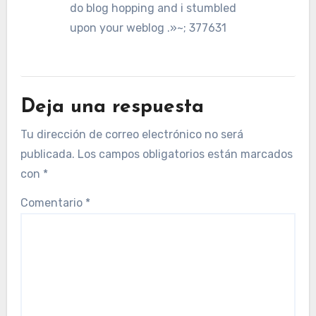
do blog hopping and i stumbled
upon your weblog .»~; 377631
Deja una respuesta
Tu dirección de correo electrónico no será
publicada.
Los campos obligatorios están marcados
con
*
Comentario
*