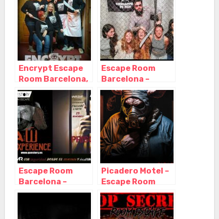
Barcelona –
Barcelona –
Cataluña
Cataluña
Encrypt Escape
Escape Room
Room Barcelona,
Barcelona –
Barcelona –
Kidnapped in
Cataluña
BCN, Barcelona –
Cataluña
Escape Room
Picadero Motel –
Barcelona –
Escape Room
Questory,
Barcelona de
Barcelona –
Miedo, Barcelona
Cataluña
– Cataluña