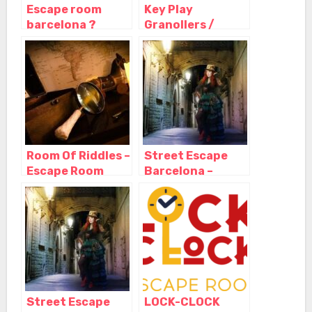
Escape room
Key Play
barcelona ?
Granollers /
Escape
Escape Room,
Barcelona,
Granollers –
Barcelona –
Barcelona
Cataluña
Room Of Riddles –
Street Escape
Escape Room
Barcelona –
Barcelona,
Escape room al
Barcelona –
aire libre,
Cataluña
Barcelona –
Cataluña
Street Escape
LOCK-CLOCK