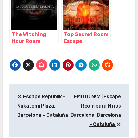
The Witching
Top Secret Room
Hour Room
Escape
escape terror
Barcelona,
Barcelona,
Barcelona –
Barcelona –
Cataluña
Cataluña
Navegación
Escape Republik –
EMOTION! 2 | Escape
de
Nakatomi Plaza,
Room para Niños
entradas
Barcelona – Cataluña
Barcelona, Barcelona
– Cataluña