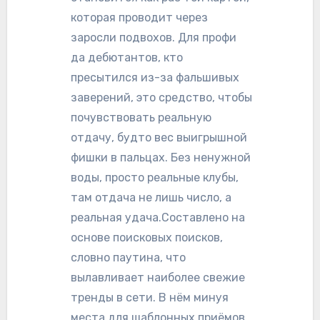
которая проводит через
заросли подвохов. Для профи
да дебютантов, кто
пресытился из-за фальшивых
заверений, это средство, чтобы
почувствовать реальную
отдачу, будто вес выигрышной
фишки в пальцах. Без ненужной
воды, просто реальные клубы,
там отдача не лишь число, а
реальная удача.Составлено на
основе поисковых поисков,
словно паутина, что
вылавливает наиболее свежие
тренды в сети. В нём минуя
места для шаблонных приёмов,