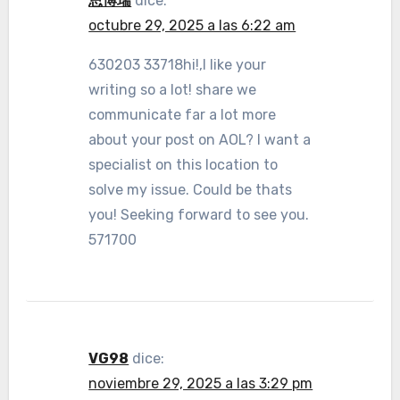
思博瑞
dice:
octubre 29, 2025 a las 6:22 am
630203 33718hi!,I like your
writing so a lot! share we
communicate far a lot more
about your post on AOL? I want a
specialist on this location to
solve my issue. Could be thats
you! Seeking forward to see you.
571700
VG98
dice:
noviembre 29, 2025 a las 3:29 pm