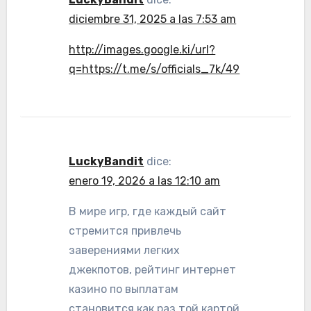
diciembre 31, 2025 a las 7:53 am
http://images.google.ki/url?
q=https://t.me/s/officials_7k/49
LuckyBandit
dice:
enero 19, 2026 a las 12:10 am
В мире игр, где каждый сайт
стремится привлечь
заверениями легких
джекпотов, рейтинг интернет
казино по выплатам
становится как раз той картой,