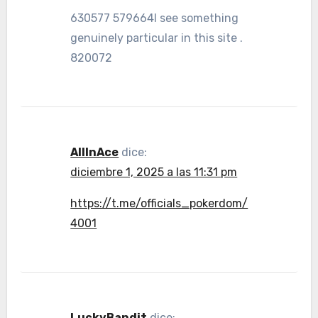
630577 579664I see something
genuinely particular in this site .
820072
AllInAce
dice:
diciembre 1, 2025 a las 11:31 pm
https://t.me/officials_pokerdom/
4001
LuckyBandit
dice: