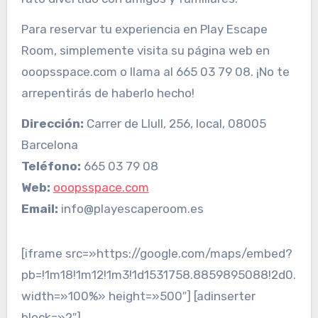
Para reservar tu experiencia en Play Escape
Room, simplemente visita su página web en
ooopsspace.com o llama al 665 03 79 08. ¡No te
arrepentirás de haberlo hecho!
Dirección:
Carrer de Llull, 256, local, 08005
Barcelona
Teléfono:
665 03 79 08
Web:
ooopsspace.com
Email:
info@playescaperoom.es
[iframe src=»https://google.com/maps/embed?
pb=!1m18!1m12!1m3!1d1531758.8859895088!2d0.872
width=»100%» height=»500″] [adinserter
block=»2″]