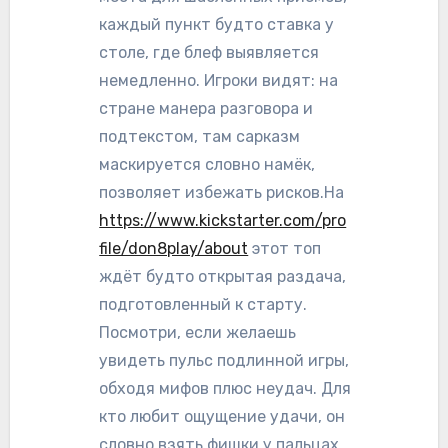
каждый пункт будто ставка у
столе, где блеф выявляется
немедленно. Игроки видят: на
стране манера разговора и
подтекстом, там сарказм
маскируется словно намёк,
позволяет избежать рисков.На
https://www.kickstarter.com/pro
file/don8play/about
этот топ
ждёт будто открытая раздача,
подготовленный к старту.
Посмотри, если желаешь
увидеть пульс подлинной игры,
обходя мифов плюс неудач. Для
кто любит ощущение удачи, он
словно взять фишки у пальцах,