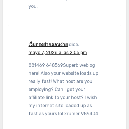
you.
เว็บตรงฝากถอนง่าย
dice:
mayo 7, 2026 a las 2:05 pm
881469 648569Superb weblog
here! Also your website loads up
really fast! What host are you
employing? Can I get your
affiliate link to your host? I wish
my internet site loaded up as
fast as yours lol xrumer 989404