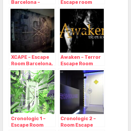
Barcelona –
Escape room
Escape room al
Barcelona,
aire libre,
Barcelona –
Barcelona –
Cataluña
Cataluña
XCAPE – Escape
Awaken – Terror
Room Barcelona,
Escape Room
Barcelona –
Barcelona,
Cataluña
Barcelona –
Cataluña
Cronologic 1 –
Cronologic 2 –
Escape Room
Room Escape