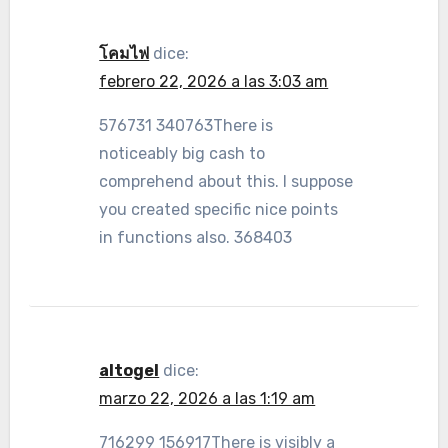
โคมไฟ
dice:
febrero 22, 2026 a las 3:03 am
576731 340763There is
noticeably big cash to
comprehend about this. I suppose
you created specific nice points
in functions also. 368403
altogel
dice:
marzo 22, 2026 a las 1:19 am
716299 156917There is visibly a