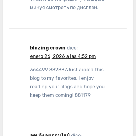
минуя смотреть по дисплей.
blazing crown
dice:
enero 26, 2026 a las 4:52 pm
364499 882887Just added this
blog to my favorites. I enjoy
reading your blogs and hope you
keep them coming! 881179
จดแจ้ง อย ออนไลน์
dice: