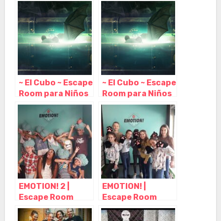
Barcelona,
Barcelona,
Barcelona –
Barcelona –
Cataluña
Cataluña
~ El Cubo ~ Escape
~ El Cubo ~ Escape
Room para Niños
Room para Niños
o Adultos en
o Adultos en
Barcelona,
Barcelona,
Barcelona –
Barcelona –
Cataluña
Cataluña
EMOTION! 2 |
EMOTION! |
Escape Room
Escape Room
para Niños
para Niños
Barcelona,
Barcelona,