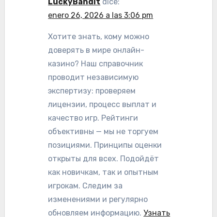
LuckyBandit
dice:
enero 26, 2026 a las 3:06 pm
Хотите знать, кому можно
доверять в мире онлайн-
казино? Наш справочник
проводит независимую
экспертизу: проверяем
лицензии, процесс выплат и
качество игр. Рейтинги
объективны — мы не торгуем
позициями. Принципы оценки
открыты для всех. Подойдёт
как новичкам, так и опытным
игрокам. Следим за
изменениями и регулярно
обновляем информацию.
Узнать