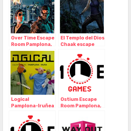
Over Time Escape
El Templo del Dios
Room Pamplona,
Chaak escape
Pamplona –
room. Milacuvi
Navarra
Space Pamplona,
Pamplona –
Navarra
Logical
Ostium Escape
Pamplona-Iruñea
Room Pamplona,
Escape room,
Pamplona –
Pamplona –
Navarra
Navarra