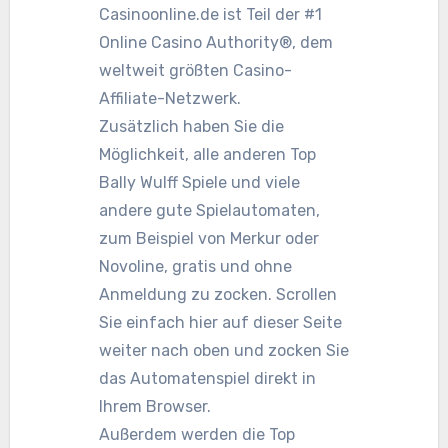
Casinoonline.de ist Teil der #1
Online Casino Authority®, dem
weltweit größten Casino-
Affiliate-Netzwerk.
Zusätzlich haben Sie die
Möglichkeit, alle anderen Top
Bally Wulff Spiele und viele
andere gute Spielautomaten,
zum Beispiel von Merkur oder
Novoline, gratis und ohne
Anmeldung zu zocken. Scrollen
Sie einfach hier auf dieser Seite
weiter nach oben und zocken Sie
das Automatenspiel direkt in
Ihrem Browser.
Außerdem werden die Top