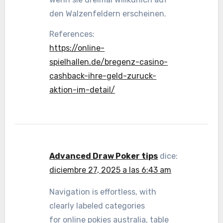
den Walzenfeldern erscheinen.
References:
https://online-
spielhallen.de/bregenz-casino-
cashback-ihre-geld-zuruck-
aktion-im-detail/
Advanced Draw Poker tips
dice:
diciembre 27, 2025 a las 6:43 am
Navigation is effortless, with
clearly labeled categories
for online pokies australia, table