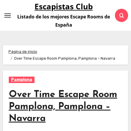
Saltar
Escapistas Club
al
Listado de los mejores Escape Rooms de
contenido
España
Página de inicio
Over Time Escape Room Pamplona, Pamplona – Navarra
Pamplona
Over Time Escape Room
Pamplona, Pamplona –
Navarra