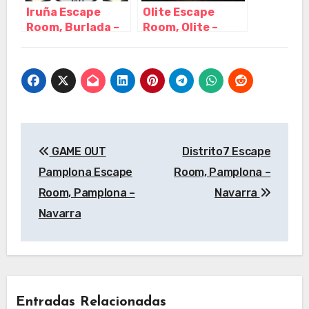
Iruña Escape
Olite Escape
Room, Burlada –
Room, Olite –
Navarra
Navarra
Navegación
GAME OUT
Distrito7 Escape
de
Pamplona Escape
Room, Pamplona –
entradas
Room, Pamplona –
Navarra
Navarra
Entradas Relacionadas