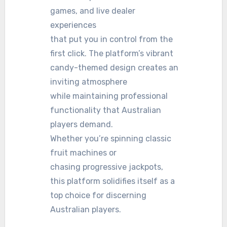
games, and live dealer
experiences
that put you in control from the
first click. The platform’s vibrant
candy-themed design creates an
inviting atmosphere
while maintaining professional
functionality that Australian
players demand.
Whether you’re spinning classic
fruit machines or
chasing progressive jackpots,
this platform solidifies itself as a
top choice for discerning
Australian players.