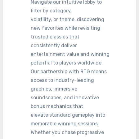
Navigate our intuitive lobby to
filter by category,
volatility, or theme, discovering
new favorites while revisiting
trusted classics that
consistently deliver
entertainment value and winning
potential to players worldwide.
Our partnership with RTG means
access to industry-leading
graphics, immersive
soundscapes, and innovative
bonus mechanics that
elevate standard gameplay into
memorable winning sessions.
Whether you chase progressive