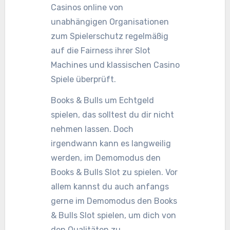
Casinos online von
unabhängigen Organisationen
zum Spielerschutz regelmäßig
auf die Fairness ihrer Slot
Machines und klassischen Casino
Spiele überprüft.
Books & Bulls um Echtgeld
spielen, das solltest du dir nicht
nehmen lassen. Doch
irgendwann kann es langweilig
werden, im Demomodus den
Books & Bulls Slot zu spielen. Vor
allem kannst du auch anfangs
gerne im Demomodus den Books
& Bulls Slot spielen, um dich von
den Qualitäten zu