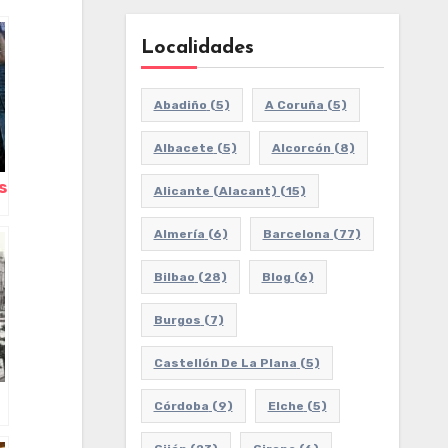
Localidades
Abadiño
(5)
A Coruña
(5)
Albacete
(5)
Alcorcón
(8)
s
Alicante (Alacant)
(15)
Almería
(6)
Barcelona
(77)
,
Bilbao
(28)
Blog
(6)
Burgos
(7)
Castellón De La Plana
(5)
Córdoba
(9)
Elche
(5)