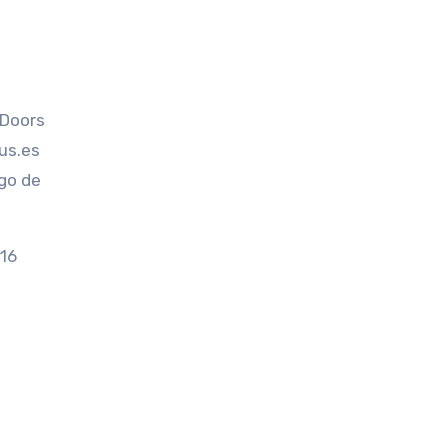
 Doors
us.es
go de
016