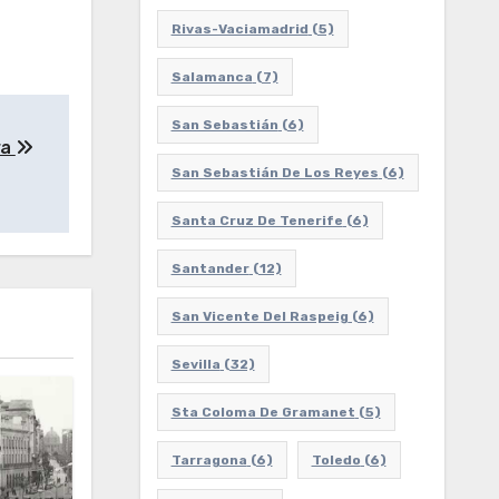
Rivas-Vaciamadrid
(5)
Salamanca
(7)
San Sebastián
(6)
ra
San Sebastián De Los Reyes
(6)
Santa Cruz De Tenerife
(6)
Santander
(12)
San Vicente Del Raspeig
(6)
Sevilla
(32)
Sta Coloma De Gramanet
(5)
Tarragona
(6)
Toledo
(6)