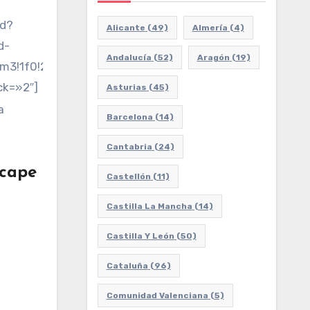
ed?
Alicante
(49)
Almería
(4)
d-
Andalucía
(52)
Aragón
(19)
2m3!1f0!2f0!3f0!3m2!1i1024!2i768!4f13.1!3m3!1m2!1
ck=»2″]
Asturias
(45)
Barcelona
(14)
Cantabria
(24)
scape
Castellón
(11)
Castilla La Mancha
(14)
Castilla Y León
(50)
Cataluña
(96)
Comunidad Valenciana
(5)