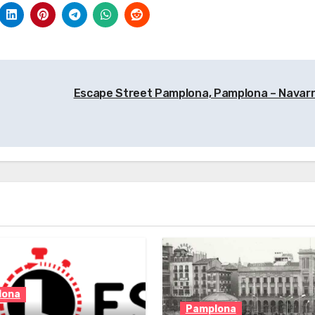
Escape Street Pamplona, Pamplona – Navar
lona
Pamplona