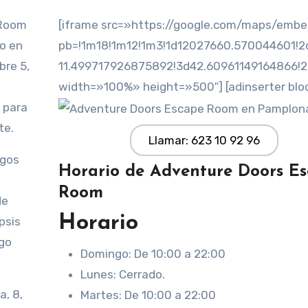
 Room
[iframe src=»https://google.com/maps/emb
do en
pb=!1m18!1m12!1m3!1d12027660.570044601!2
bre 5,
11.499717926875892!3d42.60961149164866!
width=»100%» height=»500″] [adinserter blo
 para
te.
Llamar: 623 10 92 96
egos
Horario de Adventure Doors E
Room
de
Horario
psis
go
Domingo: De 10:00 a 22:00
Lunes: Cerrado.
a, 8,
Martes: De 10:00 a 22:00