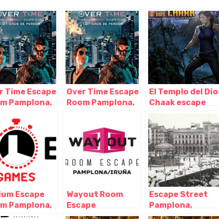
r Time Escape
Over Time Escape
El Templo del Dio
m Pamplona,
Room Pamplona,
Chaak escape
plona –
Pamplona –
room. Milacuvi
arra
Navarra
Space Pamplona
Pamplona –
Navarra
ium Escape
Wayout Room
Escape Street
m Pamplona,
Escape
Pamplona,
plona –
Pamplona,
Pamplona –