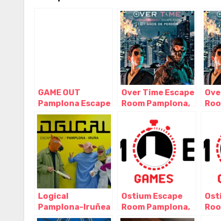
GAME OUT
Over Time Escape
Ove
Pamplona Escape
Room Pamplona,
Roo
Room, Pamplona
Pamplona –
Pam
– Navarra
Navarra
Nav
Logical
Ostium Escape
Ost
Pamplona-Iruñea
Room Pamplona,
Roo
Escape room,
Pamplona –
Pam