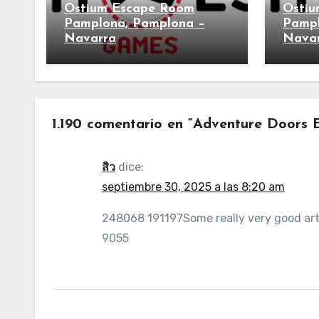
Ostium Escape Room
Ostiu
Pamplona, Pamplona –
Pampl
Navarra
Nava
1.190 comentario en “Adventure Doors
สิว
dice:
septiembre 30, 2025 a las 8:20 am
248068 191197Some really very good artic
9055