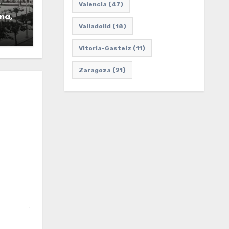
Valencia
(47)
na,
Valladolid
(18)
Vitoria-Gasteiz
(11)
Zaragoza
(21)