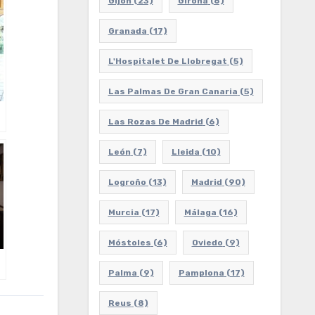
Gijón
(23)
Girona
(6)
Granada
(17)
L'Hospitalet De Llobregat
(5)
Las Palmas De Gran Canaria
(5)
Las Rozas De Madrid
(6)
León
(7)
Lleida
(10)
Logroño
(13)
Madrid
(90)
Murcia
(17)
Málaga
(16)
Móstoles
(6)
Oviedo
(9)
Palma
(9)
Pamplona
(17)
Reus
(8)