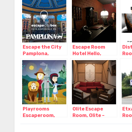
Pamplona –
Navarra
Nav
Navarra
Escape the City
Escape Room
Dis
Pamplona,
Hotel Hello,
Roo
Pamplona –
Pamplona –
– N
Navarra
Navarra
Playrooms
Olite Escape
Etx
Escaperoom,
Room, Olite –
Roo
Pamplona –
Navarra
Nav
Navarra