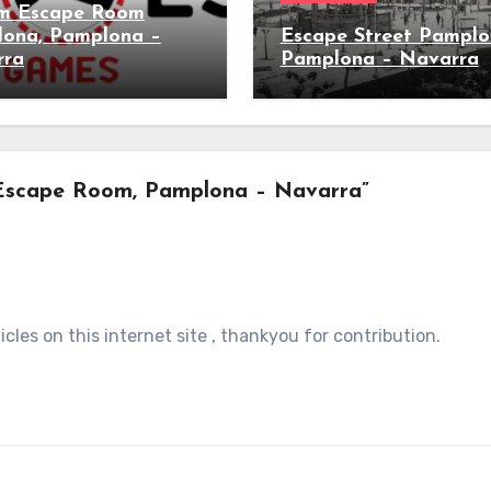
m Escape Room
ona, Pamplona –
Escape Street Pamplo
rra
Pamplona – Navarra
 Escape Room, Pamplona – Navarra”
les on this internet site , thankyou for contribution.