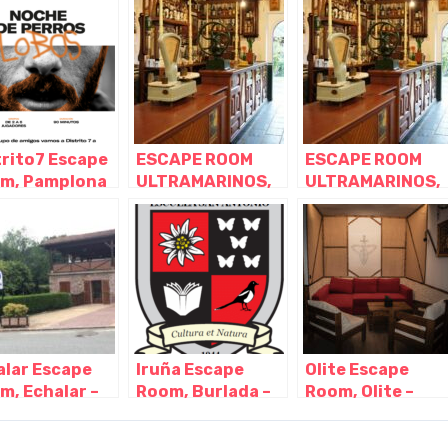
arra
Pamplona –
Navarra
Navarra
trito7 Escape
ESCAPE ROOM
ESCAPE ROOM
m, Pamplona
ULTRAMARINOS,
ULTRAMARINOS,
avarra
Pamplona –
Pamplona –
Navarra
Navarra
alar Escape
Iruña Escape
Olite Escape
m, Echalar –
Room, Burlada –
Room, Olite –
arra
Navarra
Navarra