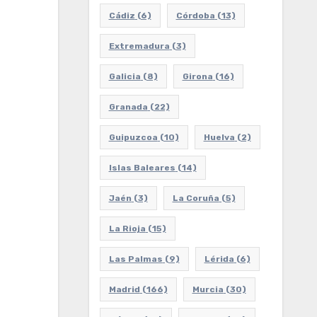
Cádiz
(6)
Córdoba
(13)
Extremadura
(3)
Galicia
(8)
Girona
(16)
Granada
(22)
Guipuzcoa
(10)
Huelva
(2)
Islas Baleares
(14)
Jaén
(3)
La Coruña
(5)
La Rioja
(15)
Las Palmas
(9)
Lérida
(6)
Madrid
(166)
Murcia
(30)