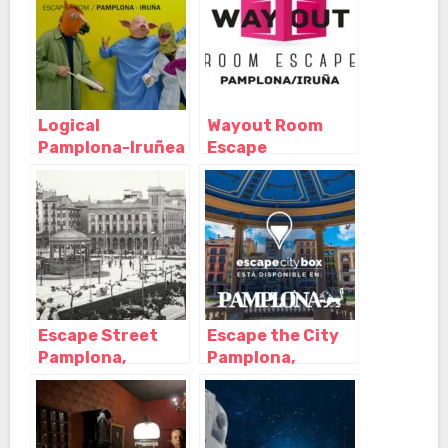
Pamplona –
Navarra
Logical
Wayout Room
Pamplona-Iruñea
Escape
Escape room,
Pamplona,
Pamplona –
Pamplona –
Navarra
Navarra
Escape Street
Escape the City
Pamplona,
Pamplona,
Pamplona –
Pamplona –
Navarra
Navarra