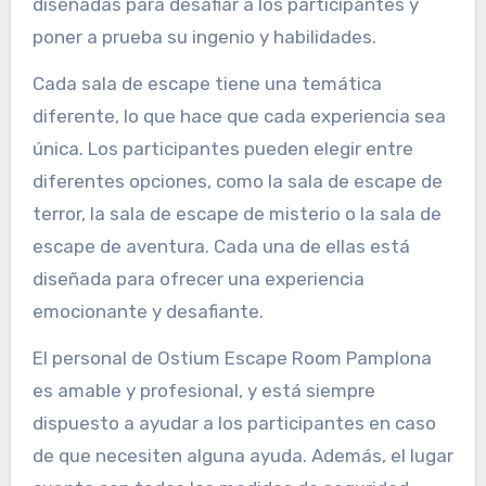
diseñadas para desafiar a los participantes y
poner a prueba su ingenio y habilidades.
Cada sala de escape tiene una temática
diferente, lo que hace que cada experiencia sea
única. Los participantes pueden elegir entre
diferentes opciones, como la sala de escape de
terror, la sala de escape de misterio o la sala de
escape de aventura. Cada una de ellas está
diseñada para ofrecer una experiencia
emocionante y desafiante.
El personal de Ostium Escape Room Pamplona
es amable y profesional, y está siempre
dispuesto a ayudar a los participantes en caso
de que necesiten alguna ayuda. Además, el lugar