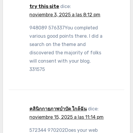
try this site
dice:
noviembre 3, 2025 a las 8:12 pm
948089 576337You completed
various good points there. I did a
search on the theme and
discovered the majority of folks
will consent with your blog.
331575
คลินิกกายภาพบำบัด ใกล้ฉัน
dice:
noviembre 15, 2025 a las 11:14 pm
572344 970202Does your web