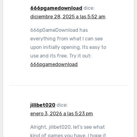
666pgamedownload
dice:
diciembre 28, 2025 a las 5:52 am
666pGameDownload has
everything from what I can see
upon initially opening. Its easy to
use and its free. Try it out:
666pgamedownload
jilibet020
dice:
enero 3, 2026 a las 5:23 pm
Alright, jilibet020, let’s see what
kind of games you have. I hope it