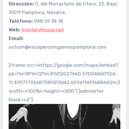
Dirección:
C. del Monasterio de Fitero, 25, Bajo,
31011 Pamplona, Navarra
Teléfono:
948 59 34 18
Web:
mysteryhouse.net
Email:
ostium@escaperoomgamespamplona.com
[iframe src=»https://google.com/maps/embed?
pb=!1m18!1m12!1m3!1d12027660.570044601!2d-
11.499717926875892!3d42.60961149164866!2m3!1f
width=»100%» height=»500″] [adinserter
block=»2″]