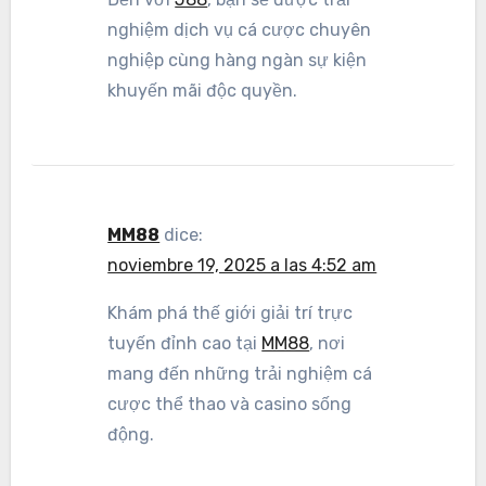
nghiệm dịch vụ cá cược chuyên
nghiệp cùng hàng ngàn sự kiện
khuyến mãi độc quyền.
MM88
dice:
noviembre 19, 2025 a las 4:52 am
Khám phá thế giới giải trí trực
tuyến đỉnh cao tại
MM88
, nơi
mang đến những trải nghiệm cá
cược thể thao và casino sống
động.