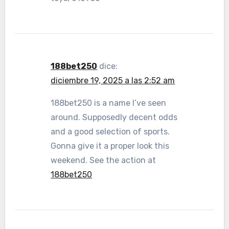
188bet250
dice:
diciembre 19, 2025 a las 2:52 am
188bet250 is a name I’ve seen
around. Supposedly decent odds
and a good selection of sports.
Gonna give it a proper look this
weekend. See the action at
188bet250