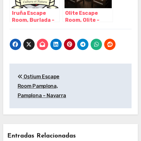
Iruña Escape
Olite Escape
Room, Burlada –
Room, Olite –
Navarra
Navarra
Navegación
Ostium Escape
de
Room Pamplona,
entradas
Pamplona – Navarra
Entradas Relacionadas