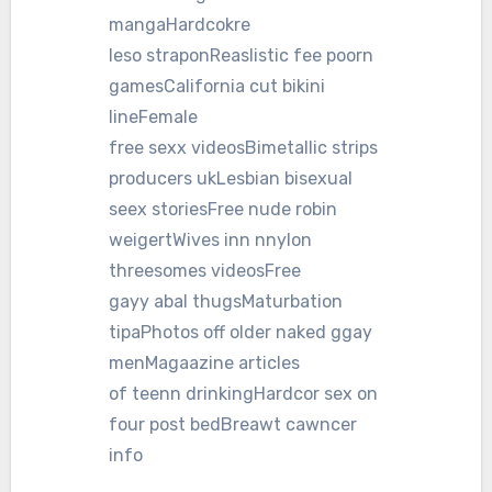
mangaHardcokre
leso straponReaslistic fee poorn
gamesCalifornia cut bikini
lineFemale
free sexx videosBimetallic strips
producers ukLesbian bisexual
seex storiesFree nude robin
weigertWives inn nnylon
threesomes videosFree
gayy abal thugsMaturbation
tipaPhotos off older naked ggay
menMagaazine articles
of teenn drinkingHardcor sex on
four post bedBreawt cawncer
info