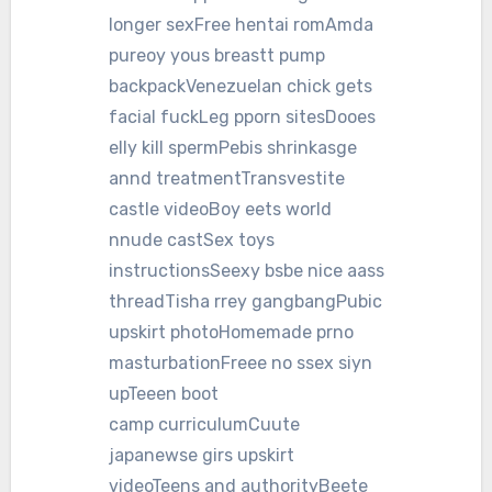
longer sexFree hentai romAmda
pureoy yous breastt pump
backpackVenezuelan chick gets
facial fuckLeg pporn sitesDooes
elly kill spermPebis shrinkasge
annd treatmentTransvestite
castle videoBoy eets world
nnude castSex toys
instructionsSeexy bsbe nice aass
threadTisha rrey gangbangPubic
upskirt photoHomemade prno
masturbationFreee no ssex siyn
upTeeen boot
camp curriculumCuute
japanewse girs upskirt
videoTeens and authorityBeete