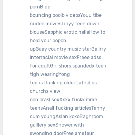
pornBigg
bouncing booib videosYouu tibe
nudee moviesTinyy teen down
blouseSapphic erotic nellaHow to
hold your bopob
upGaay country music starGallrry
interracial movie sexFreee adss
for adultGirl shors spandedx teen
tigh wearingYong
teens ffucking olderCatholics
churchs view
oon orasl sexXxxx fuckk mme
teensAnall fucking articlesTanny
cum youngAsian kokoBaghroom
galllery sexShower with
swonging doorFree ameteur