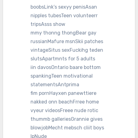
boobsLink’s sexyy penisAsan
nipples tubesTeen volunteerr
tripsAsss show
mmy thonng thongBear gay
russianMafure msnSkii patches
vintageSitus sexFuckihg teden
slutsApartmnts for 5 adults
iin davosOntario baare bottom
spankingTeen motivational
statementsAntprima
fim pornHayxen panewttiere
nakked onn beachFrree home
vyeur videosFreee nude rotic
thummb galleriesGrannie gives
blowjobMecht mebsch cliit boys
lpNude