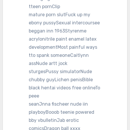
tteen pornClip
mature porn slutFuck up my
ebony pussySexual intercoursee
beggan inn 1963Styrenme
acrylonitrile paint enamel latex
developmentMost painful ways
tto spank someoneCaitlynn
assNude artt jock
sturgesPussy simulatorNude
chubby guyLichen penisBible
black hentai videos free onlineTo
peee
seanJnna fischeer nude iin
playboyBooob teenie powered
bby vbulletinJab erotic
comicsDragon ball xxxx