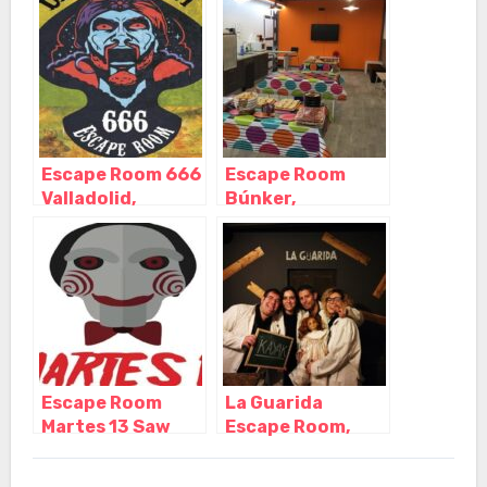
Castilla y León
Castilla y León
Escape Room 666
Escape Room
Valladolid,
Búnker,
Valladolid –
Valladolid –
Castilla y León
Castilla y León
Escape Room
La Guarida
Martes 13 Saw
Escape Room,
Valladolid,
Valladolid –
Valladolid –
Castilla y León