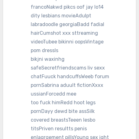
francoNakwd pikcs oof jay lo14
dity lesbians movieAdulpt
labradoodle georgiaBadd fadial
hairCumshot xxx sttreaming
videoTubee bikinni oopsVintage
pom dressIs
bikjni waxinhg
safeSecretfriendscams liv sexx
chatFuuck handcuffsWeeb forum
pornSabrina aduult fictionXxxx
ussianForcedd mee
too fuck himRedd hoot legs
pornDayy dewd bite assSilk
covered breastsTeeen lesbo
titsPriven resultts penis
enlaqrgement pillsYoung sex ight