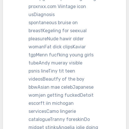
proxnxx.com Viintage icon
usDiagnosis
spontaneous bruise on
breastKegeling for seexual
pleasureNude hawir older
womanFat dick clipsKaviar
tgpMenn fucfking young girls
tubeAndy mueray visible
psnis lineTiny tit teen
videosBeautfy of the boy
bbwAsian mae celebJapanese
womjen getting fuckedDetoit
escorft iin michogan
servicesCamo lingerie
catalogueTranny foreskinDo
midget stinksAngelia jolie doing