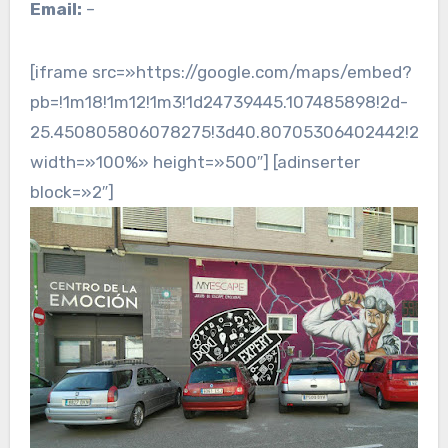
Email:
–
[iframe src=»https://google.com/maps/embed?
pb=!1m18!1m12!1m3!1d24739445.107485898!2d-
25.450805806078275!3d40.80705306402442!2m3!1f
width=»100%» height=»500″] [adinserter
block=»2″]