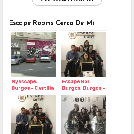
Escape Rooms Cerca De Mi
Myescape,
Escape Bar
Burgos – Castilla
Burgos, Burgos –
y León
Castilla y León