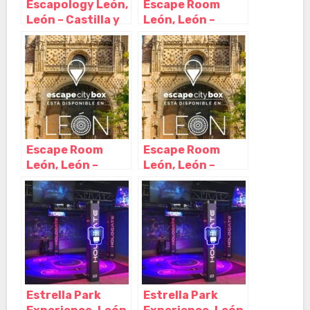
Escapology León,
Escape Room
León – Castilla y
León, León –
León
Castilla y León
Escape Room
Escape Room
León, León –
León, León –
Castilla y León
Castilla y León
Estrella Park
Estrella Park