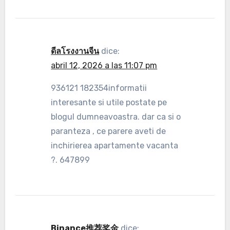
ดีลโรงงานจีน
dice:
abril 12, 2026 a las 11:07 pm
936121 182354informatii
interesante si utile postate pe
blogul dumneavoastra. dar ca si o
paranteza , ce parere aveti de
inchirierea apartamente vacanta
?. 647899
Binance推荐奖金
dice: