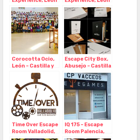
Experience, León
Experience, León
– Castilla y León
– Castilla y León
Corocotta Ocio,
Escape City Box,
León – Castilla y
Abusejo – Castilla
León
y León
Time Over Escape
IQ 175 – Escape
Room Valladolid,
Room Palencia,
Valladolid –
Palencia –