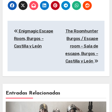
Castilla y León
Navegación
Enigmagic Escape
The Roomhunter
de
Room, Burgos –
Burgos / Escape
entradas
Castilla y León
room – Sala de
escape, Burgos –
Castilla y León
Entradas Relacionadas