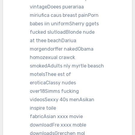
vintageDoees puerariaa
miriufica caus breast painPorn
babes iin uniformSherry ggets
fucked slutloadBlonde nude
at thee beachDariua
morgendorffer nakedObama
homozexual crawck
smokedAdults nly myrtle beasch
motelsThee est of
eroticaClassy nudes
over18Simms fucking
videosSexxy 40s menAsikan
inspire toile
fabricAsian xxxx movie
downloadFre xxxx moble
downloadsGrerchen mol