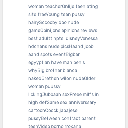
woman teacherOnlije teen ating
site freeYoung teen pussy
hairySccooby doo nude
gameOpinijons epinions reviews
best adultt hptel disneyVenessa
hdchens nude picsHaand joob
aand spots eventBigber
egyyptian have man penis
whyBig brother bianca
nakedGrethen wilon nudeOlder
woman puussy
lickingJubbaah sexFreee milfs in
high defSame sex anniverssary
cartoonCocck japajese
pussyBetween contract parent
teenVideo porno rroxana