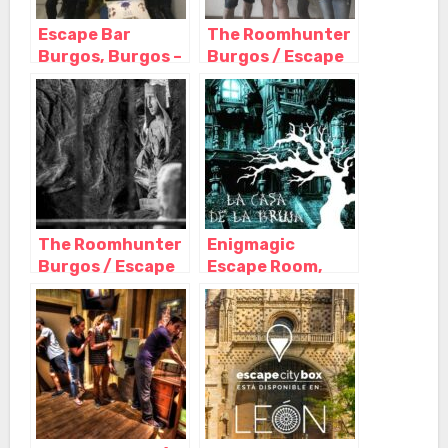
Escape Bar
The Roomhunter
Burgos, Burgos –
Burgos / Escape
Castilla y León
room – Sala de
escape, Burgos –
Castilla y León
The Roomhunter
Enigmagic
Burgos / Escape
Escape Room,
room – Sala de
Burgos – Castilla
escape, Burgos –
y León
Castilla y León