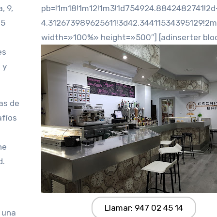
, 9,
pb=!1m18!1m12!1m3!1d754924.8842482741!2d
,5
4.312673989625611!3d42.34411534395129!2m
width=»100%» height=»500″] [adinserter blo
es
 y
as de
afíos
ne
d.
Llamar: 947 02 45 14
 una