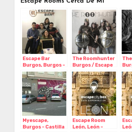
Escape Rooms Cerca De Mi
Escape Bar
The Roomhunter
The
Burgos, Burgos –
Burgos / Escape
Bur
Castilla y León
room – Sala de
roo
escape, Burgos –
esc
Castilla y León
Cast
Myescape,
Escape Room
Esc
Burgos – Castilla
León, León –
Leó