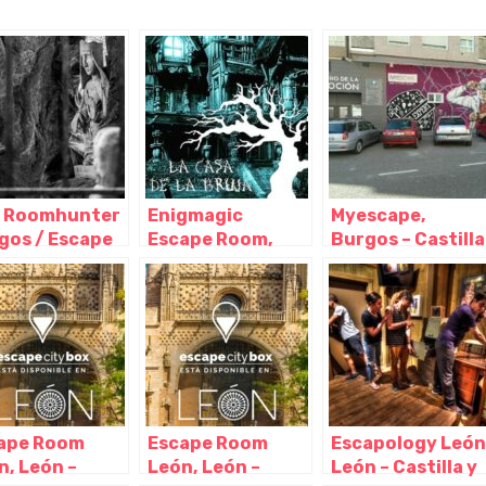
 Roomhunter
Enigmagic
Myescape,
gos / Escape
Escape Room,
Burgos – Castilla
m – Sala de
Burgos – Castilla
y León
ape, Burgos –
y León
illa y León
ape Room
Escape Room
Escapology León
n, León –
León, León –
León – Castilla y