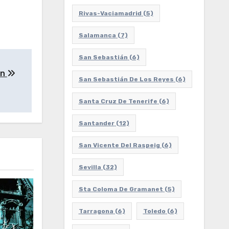
Rivas-Vaciamadrid
(5)
Salamanca
(7)
San Sebastián
(6)
ón
San Sebastián De Los Reyes
(6)
Santa Cruz De Tenerife
(6)
Santander
(12)
San Vicente Del Raspeig
(6)
Sevilla
(32)
Sta Coloma De Gramanet
(5)
Tarragona
(6)
Toledo
(6)