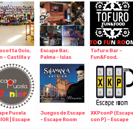
illa y León
Castilla y León
León
ocotta Ocio,
Escape Bar,
Tofuro Bar –
 – Castilla y
Palma – Islas
Fun&Food,
n
Baleares
Madrid – Madrid
ape Pucela
Juegos de Escape
XKPconP (Escap
IOR | Escape
– Escape Room
con P) – Escape
m Valladolid,
Salamanca,
Room Palencia,
adolid –
Salamanca –
Palencia –