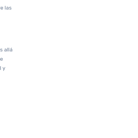
e las
 allá
de
l y