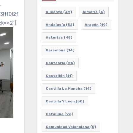
-
Alicante
(49)
Almería
(4)
3!1f0!2f0!3f0!3m2!1i1024!2i768!4f13.1!3m3!1m2!1s0x
ck=»2″]
Andalucía
(52)
Aragón
(19)
Asturias
(45)
Barcelona
(14)
Cantabria
(24)
Castellón
(11)
Castilla La Mancha
(14)
Castilla Y León
(50)
Cataluña
(96)
Comunidad Valenciana
(5)