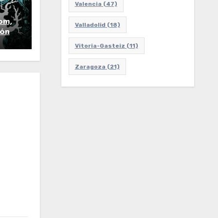
Valencia
(47)
om,
Valladolid
(18)
eón
Vitoria-Gasteiz
(11)
Zaragoza
(21)