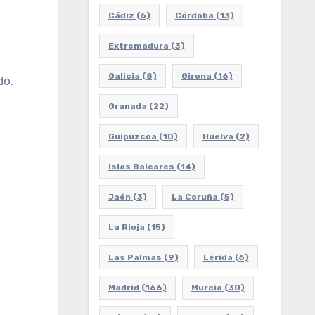
Cádiz
(6)
Córdoba
(13)
Extremadura
(3)
Galicia
(8)
Girona
(16)
do.
Granada
(22)
Guipuzcoa
(10)
Huelva
(2)
Islas Baleares
(14)
Jaén
(3)
La Coruña
(5)
La Rioja
(15)
Las Palmas
(9)
Lérida
(6)
Madrid
(166)
Murcia
(30)