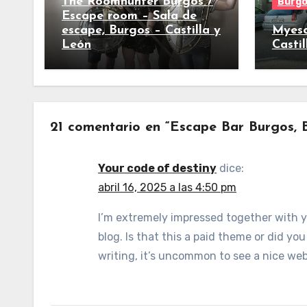
The Roomhunter Burgos /
Burg
Escape room – Sala de
escape, Burgos – Castilla y
Myesc
León
Casti
21 comentario en “Escape Bar Burgos, B
Your code of destiny
dice:
abril 16, 2025 a las 4:50 pm
I’m extremely impressed together with yo
blog. Is that this a paid theme or did yo
writing, it’s uncommon to see a nice web