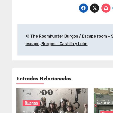
Castilla y León
Castilla y León
Cast
Navegación
The Roomhunter Burgos / Escape room – S
de
escape, Burgos – Castilla y León
entradas
Entradas Relacionadas
Burgos