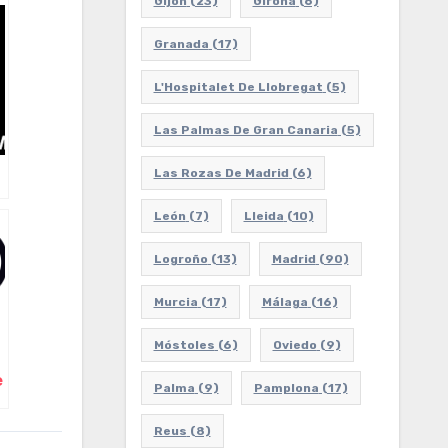
Gijón
(23)
Girona
(6)
Granada
(17)
L'Hospitalet De Llobregat
(5)
Las Palmas De Gran Canaria
(5)
Las Rozas De Madrid
(6)
León
(7)
Lleida
(10)
Logroño
(13)
Madrid
(90)
Murcia
(17)
Málaga
(16)
Móstoles
(6)
Oviedo
(9)
e
Palma
(9)
Pamplona
(17)
Reus
(8)