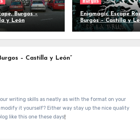
os
Burgos
ape, Burgos –
Enigmagic Escape Ro
lla y León
Burgos – Castilla y L
urgos – Castilla y León”
ur writing skills as neatly as with the format on your
u modify it yourself? Either way stay up the nice quality
log like this one these days
!