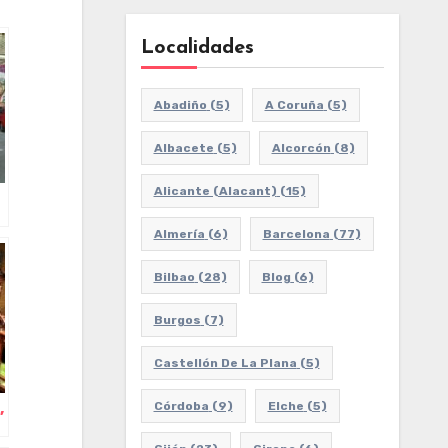
Localidades
Abadiño
(5)
A Coruña
(5)
Albacete
(5)
Alcorcón
(8)
Alicante (Alacant)
(15)
Almería
(6)
Barcelona
(77)
Bilbao
(28)
Blog
(6)
Burgos
(7)
Castellón De La Plana
(5)
,
Córdoba
(9)
Elche
(5)