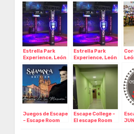
y León
Castilla y León
Cast
Estrella Park
Estrella Park
Cor
Experience, León
Experience, León
León
– Castilla y León
– Castilla y León
Leó
Juegos de Escape
Escape College –
Esc
– Escape Room
El escape Room
JUN
Salamanca,
de Salamanca,
Roo
Salamanca –
Salamanca –
Vall