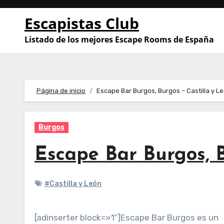
Saltar
Escapistas Club
al
contenido
Listado de los mejores Escape Rooms de España
Página de inicio
Escape Bar Burgos, Burgos – Castilla y L
Burgos
Escape Bar Burgos, B
#Castilla y León
[adinserter block=»1″]Escape Bar Burgos es un