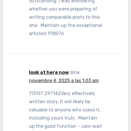
outstanding. I was wondering
whether you were preparing of
writing comparable posts to this
one. .Maintain up the exceptional
articles! 918076
look at here now
dice:
noviembre 4, 2025 a las 1:03 am
113197 297142Very effectively
written story. It will likely be
valuable to anyone who usess it,
including yours truly . Maintain
up the good function – canr wait