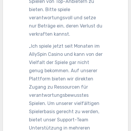
Spielen von Top-Anbietern zu
bieten. Bitte spiele
verantwortungsvoll und setze
nur Beträge ein, deren Verlust du
verkraften kannst.
„Ich spiele jetzt seit Monaten im
AllySpin Casino und kann von der
Vielfalt der Spiele gar nicht
genug bekommen. Auf unserer
Plattform bieten wir direkten
Zugang zu Ressourcen für
verantwortungsbewusstes
Spielen. Um unserer vielfältigen
Spielerbasis gerecht zu werden,
bietet unser Support-Team
Unterstützung in mehreren