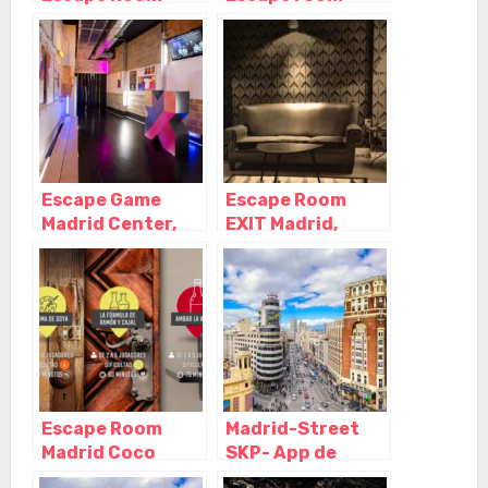
para Niños
Madrid –
Madrid, Madrid –
Atrapado en el
Madrid
Museo, Madrid –
Madrid
Escape Game
Escape Room
Madrid Center,
EXIT Madrid,
Madrid – Madrid
Madrid – Madrid
Escape Room
Madrid-Street
Madrid Coco
SKP- App de
Room, Madrid –
escape room al