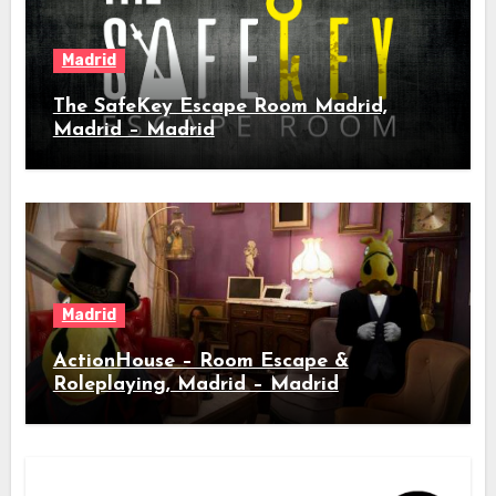
Madrid
The SafeKey Escape Room Madrid,
Madrid – Madrid
Madrid
ActionHouse – Room Escape &
Roleplaying, Madrid – Madrid