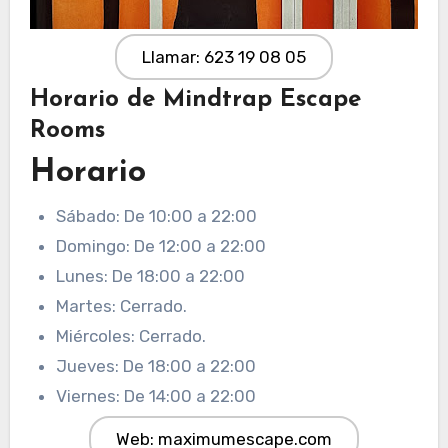
Llamar: 623 19 08 05
Horario de Mindtrap Escape
Rooms
Horario
Sábado: De 10:00 a 22:00
Domingo: De 12:00 a 22:00
Lunes: De 18:00 a 22:00
Martes: Cerrado.
Miércoles: Cerrado.
Jueves: De 18:00 a 22:00
Viernes: De 14:00 a 22:00
Web: maximumescape.com