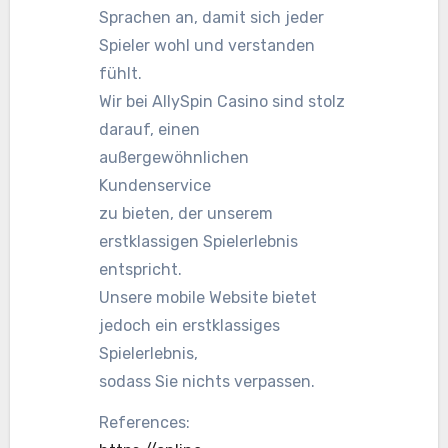
Sprachen an, damit sich jeder
Spieler wohl und verstanden
fühlt.
Wir bei AllySpin Casino sind stolz
darauf, einen
außergewöhnlichen
Kundenservice
zu bieten, der unserem
erstklassigen Spielerlebnis
entspricht.
Unsere mobile Website bietet
jedoch ein erstklassiges
Spielerlebnis,
sodass Sie nichts verpassen.
References: