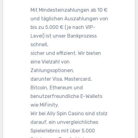
Mit Mindesteinzahlungen ab 10 €
und täglichen Auszahlungen von
bis zu 5.000 € (je nach VIP-
Level) ist unser Bankprozess
schnell,
sicher und effizient. Wir bieten
eine Vielzahl von
Zahlungsoptionen,
darunter Visa, Mastercard,
Bitcoin, Ethereum und
benutzerfreundliche E-Wallets
wie MiFinity.
Wir bei Ally Spin Casino sind stolz
darauf, ein unvergleichliches
Spielerlebnis mit über 5.000