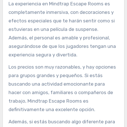
La experiencia en Mindtrap Escape Rooms es
completamente inmersiva, con decoraciones y
efectos especiales que te harán sentir como si
estuvieras en una película de suspense.
Además, el personal es amable y profesional,
asegurándose de que los jugadores tengan una
experiencia segura y divertida.
Los precios son muy razonables, y hay opciones
para grupos grandes y pequeños. Si estás
buscando una actividad emocionante para
hacer con amigos, familiares o compañeros de
trabajo, Mindtrap Escape Rooms es
definitivamente una excelente opción.
Además, si estás buscando algo diferente para