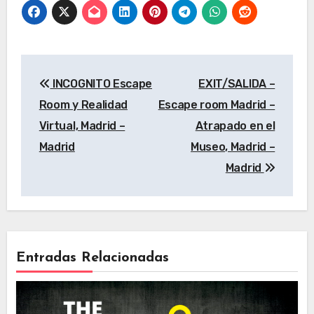
Navegación
INCOGNITO Escape
EXIT/SALIDA –
de
Room y Realidad
Escape room Madrid –
entradas
Virtual, Madrid –
Atrapado en el
Madrid
Museo, Madrid –
Madrid
Entradas Relacionadas