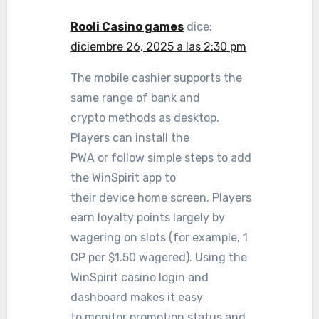
Rooli Casino games
dice:
diciembre 26, 2025 a las 2:30 pm
The mobile cashier supports the
same range of bank and
crypto methods as desktop.
Players can install the
PWA or follow simple steps to add
the WinSpirit app to
their device home screen. Players
earn loyalty points largely by
wagering on slots (for example, 1
CP per $1.50 wagered). Using the
WinSpirit casino login and
dashboard makes it easy
to monitor promotion status and