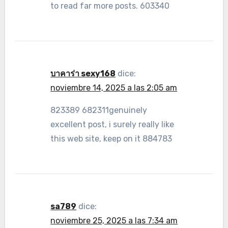
to read far more posts. 603340
บาคาร่า sexy168
dice:
noviembre 14, 2025 a las 2:05 am
823389 682311genuinely
excellent post, i surely really like
this web site, keep on it 884783
sa789
dice:
noviembre 25, 2025 a las 7:34 am