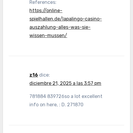
References:
https://online-
spielhallen.de/lapalingo-casino-
auszahlung-alles-was-sie-
wissen-mussen/
z16
dice:
diciembre 21, 2025 a las 3:57 pm
781884 839726so a lot excellent
info on here, : D. 271870