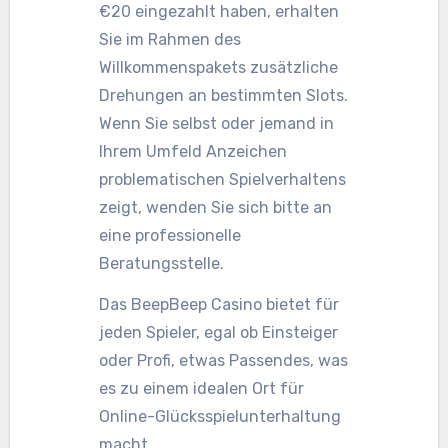
€20 eingezahlt haben, erhalten
Sie im Rahmen des
Willkommenspakets zusätzliche
Drehungen an bestimmten Slots.
Wenn Sie selbst oder jemand in
Ihrem Umfeld Anzeichen
problematischen Spielverhaltens
zeigt, wenden Sie sich bitte an
eine professionelle
Beratungsstelle.
Das BeepBeep Casino bietet für
jeden Spieler, egal ob Einsteiger
oder Profi, etwas Passendes, was
es zu einem idealen Ort für
Online-Glücksspielunterhaltung
macht.