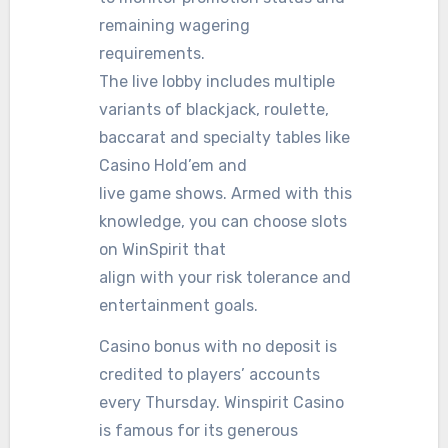
remaining wagering
requirements.
The live lobby includes multiple
variants of blackjack, roulette,
baccarat and specialty tables like
Casino Hold’em and
live game shows. Armed with this
knowledge, you can choose slots
on WinSpirit that
align with your risk tolerance and
entertainment goals.
Casino bonus with no deposit is
credited to players’ accounts
every Thursday. Winspirit Casino
is famous for its generous