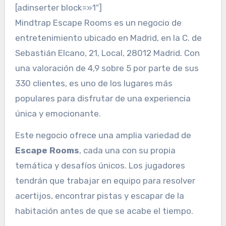
[adinserter block=»1″]
Mindtrap Escape Rooms es un negocio de
entretenimiento ubicado en Madrid, en la C. de
Sebastián Elcano, 21, Local, 28012 Madrid. Con
una valoración de 4,9 sobre 5 por parte de sus
330 clientes, es uno de los lugares más
populares para disfrutar de una experiencia
única y emocionante.
Este negocio ofrece una amplia variedad de
Escape Rooms
, cada una con su propia
temática y desafíos únicos. Los jugadores
tendrán que trabajar en equipo para resolver
acertijos, encontrar pistas y escapar de la
habitación antes de que se acabe el tiempo.