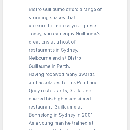
Bistro Guillaume offers a range of
stunning spaces that
are sure to impress your guests.
Today, you can enjoy Guillaume’s
creations at a host of
restaurants in Sydney,
Melbourne and at Bistro
Guillaume in Perth.
Having received many awards
and accolades for his Pond and
Quay restaurants, Guillaume
opened his highly acclaimed
restaurant, Guillaume at
Bennelong in Sydney in 2001.
As a young man he trained at