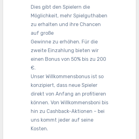
Dies gibt den Spielern die
Möglichkeit, mehr Spielguthaben
zu erhalten und ihre Chancen
auf große
Gewinne zu erhöhen. Für die
zweite Einzahlung bieten wir
einen Bonus von 50% bis zu 200
€.
Unser Willkommensbonus ist so
konzipiert, dass neue Spieler
direkt von Anfang an profitieren
können. Von Willkommensboni bis
hin zu Cashback-Aktionen – bei
uns kommt jeder auf seine
Kosten.