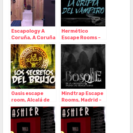
Escapology A
Hermético
Coruña, A Coruña
Escape Rooms –
– Galicia
Escape Room en
Madrid, Madrid –
Madrid
Oasis escape
Mindtrap Escape
room, Alcalá de
Rooms, Madrid –
Guadaíra – Sevilla
Madrid