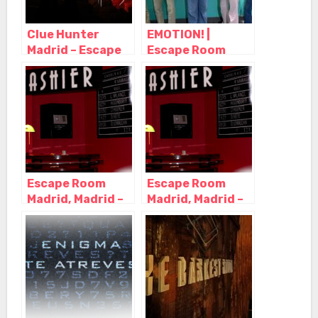
Clue Hunter
EMOTION! |
Madrid – Escape
Escape Room
Room, Madrid –
para Niños
Madrid
Madrid, Madrid –
Madrid
Escape Room
Escape Room
Madrid, Madrid –
Madrid, Madrid –
Madrid
Madrid