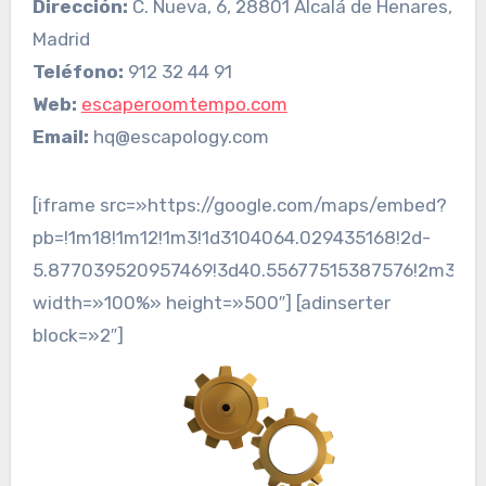
Dirección:
C. Nueva, 6, 28801 Alcalá de Henares,
Madrid
Teléfono:
912 32 44 91
Web:
escaperoomtempo.com
Email:
hq@escapology.com
[iframe src=»https://google.com/maps/embed?
pb=!1m18!1m12!1m3!1d3104064.029435168!2d-
5.877039520957469!3d40.55677515387576!2m3!1f0
width=»100%» height=»500″] [adinserter
block=»2″]