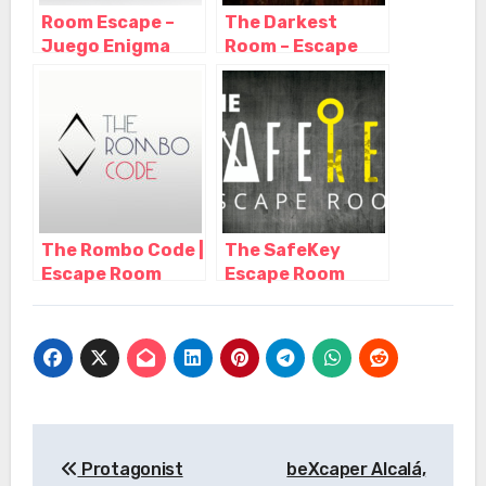
Room Escape –
The Darkest
Juego Enigma
Room – Escape
Madrid, Madrid –
Room Madrid,
Madrid
Madrid – Madrid
The Rombo Code |
The SafeKey
Escape Room
Escape Room
Madrid, Madrid –
Madrid, Madrid –
Madrid
Madrid
Navegación
Protagonist
beXcaper Alcalá,