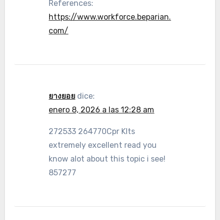
References:
https://www.workforce.beparian.
com/
ยางยอย
dice:
enero 8, 2026 a las 12:28 am
272533 264770Cpr KIts
extremely excellent read you
know alot about this topic i see!
857277