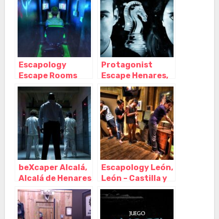
Escapology
Protagonist
Escape Rooms
Escape Henares,
Madrid, Alcalá de
Alcalá de Henares
Henares – Madrid
– Madrid
beXcaper Alcalá,
Escapology León,
Alcalá de Henares
León – Castilla y
– Madrid
León