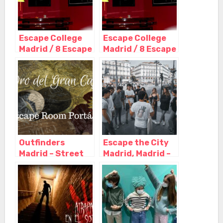
Escape College
Escape College
Madrid / 8 Escape
Madrid / 8 Escape
Room en pleno
Room en pleno
centro, Madrid –
centro, Madrid –
Madrid
Madrid
Outfinders
Escape the City
Madrid – Street
Madrid, Madrid –
Escape y Escape
Madrid
room a domicilio,
Madrid – Madrid