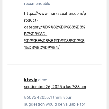
recomendable
https://www.markazeahan.com/p
roduct-
category/%D9%82%D9%88%D8%
B7%DB%8C-
%D9%BE%D8%B1%D9%88%D9%8
1%DB%8C%D9%84/
ktvvip
dice:
septiembre 26, 2025 a las 7:33 am
86095 420557I think your
suggestion would be valuable for