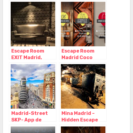
Room en pleno
Madrid – Madrid
centro, Madrid –
Madrid
Escape Room
Escape Room
EXIT Madrid,
Madrid Coco
Madrid – Madrid
Room, Madrid –
Madrid
Madrid-Street
Mina Madrid –
SKP- App de
Hidden Escape
escape room al
Room, Madrid –
aire libre, Madrid
Madrid