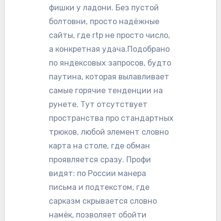
фишки у ладони. Без пустой
болтовни, просто надёжные
сайты, где rtp не просто число,
а конкретная удача.Подобрано
по яндексовых запросов, будто
паутина, которая вылавливает
самые горячие тенденции на
рунете. Тут отсутствует
пространства про стандартных
трюков, любой элемент словно
карта на столе, где обман
проявляется сразу. Профи
видят: по России манера
письма и подтекстом, где
сарказм скрывается словно
намёк, позволяет обойти