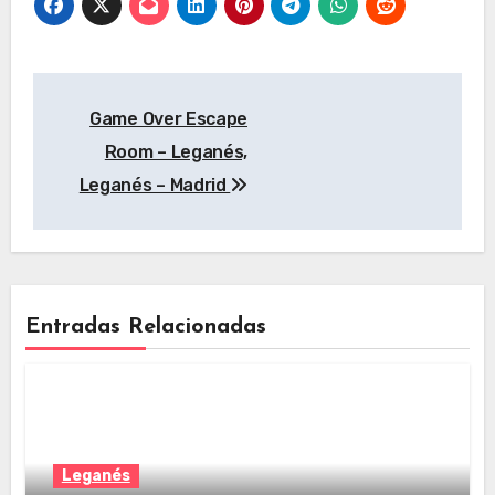
Navegación
Game Over Escape
de
Room – Leganés,
entradas
Leganés – Madrid
Entradas Relacionadas
Leganés