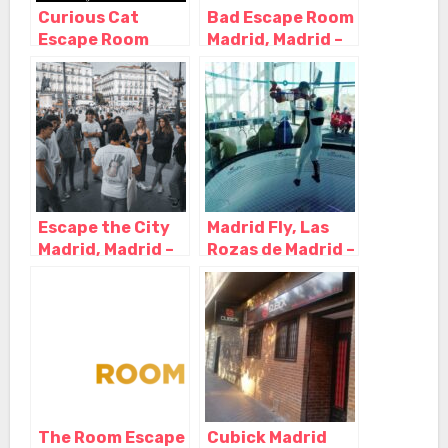
Curious Cat
Bad Escape Room
Escape Room
Madrid, Madrid –
Madrid, Leganés –
Madrid
Madrid
Escape the City
Madrid Fly, Las
Madrid, Madrid –
Rozas de Madrid –
Madrid
Madrid
The Room Escape
Cubick Madrid