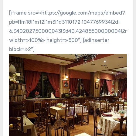
[iframe src=»https://google.com/maps/embed?
pb=!1m18!1m12!1m3!1d3110172.1047769934!2d-
6.340282750000043!3d40.42485500000004!2m3!1f0
width=»100%» height=»500″] [adinserter
block=»2″]