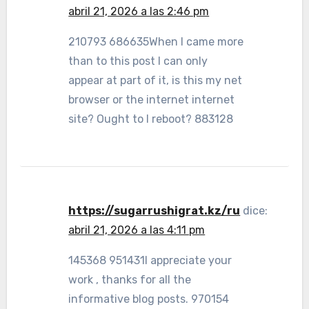
abril 21, 2026 a las 2:46 pm
210793 686635When I came more
than to this post I can only
appear at part of it, is this my net
browser or the internet internet
site? Ought to I reboot? 883128
https://sugarrushigrat.kz/ru
dice:
abril 21, 2026 a las 4:11 pm
145368 951431I appreciate your
work , thanks for all the
informative blog posts. 970154