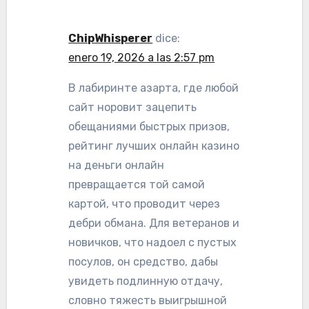
ChipWhisperer
dice:
enero 19, 2026 a las 2:57 pm
В лабиринте азарта, где любой
сайт норовит зацепить
обещаниями быстрых призов,
рейтинг лучших онлайн казино
на деньги онлайн
превращается той самой
картой, что проводит через
дебри обмана. Для ветеранов и
новичков, что надоел с пустых
посулов, он средство, дабы
увидеть подлинную отдачу,
словно тяжесть выигрышной