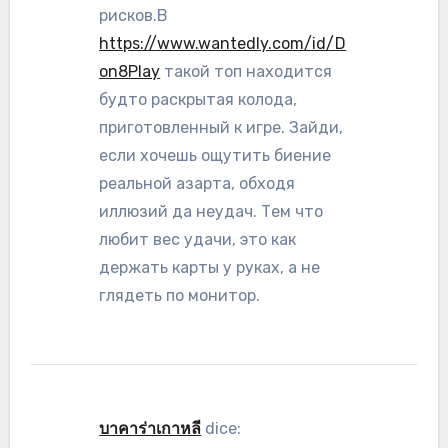
рисков.В
https://www.wantedly.com/id/D
on8Play
такой топ находится
будто раскрытая колода,
приготовленный к игре. Зайди,
если хочешь ощутить биение
реальной азарта, обходя
иллюзий да неудач. Тем что
любит вес удачи, это как
держать карты у руках, а не
глядеть по монитор.
บาคาร่าเกาหลี
dice: