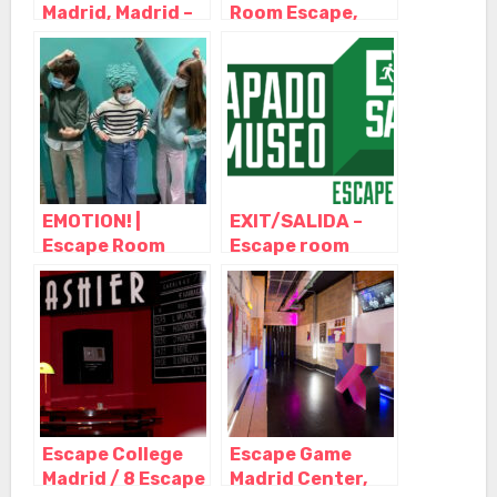
Madrid, Madrid –
Room Escape,
Madrid
Madrid – Madrid
EMOTION! |
EXIT/SALIDA –
Escape Room
Escape room
para Niños
Madrid –
Madrid, Madrid –
Atrapado en el
Madrid
Museo, Madrid –
Madrid
Escape College
Escape Game
Madrid / 8 Escape
Madrid Center,