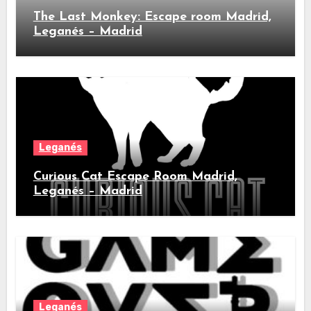
The Last Monkey: Escape room Madrid,
Leganés – Madrid
Leganés
Curious Cat Escape Room Madrid,
Leganés – Madrid
Leganés