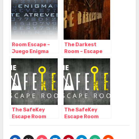
– Madrid
Room Escape –
The Darkest
Juego Enigma
Room – Escape
Madrid, Madrid –
Room Madrid,
Madrid
Madrid – Madrid
The SafeKey
The SafeKey
Escape Room
Escape Room
Madrid, Madrid –
Madrid, Madrid –
Madrid
Madrid