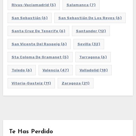
Rivas-Vaciamadrid
(5)
Salamanca
(7)
San Sebastián
(6)
San Sebastián De Los Reyes
(6)
Santa Cruz De Tenerife
(6)
Santander
(12)
San Vicente Del Raspeig
(6)
Sevilla
(32)
Sta Coloma De Gramanet
(5)
Tarragona
(6)
Toledo
(6)
Valencia
(47)
Valladolid
(18)
Vitoria-Gasteiz
(11)
Zaragoza
(21)
Te Has Perdido