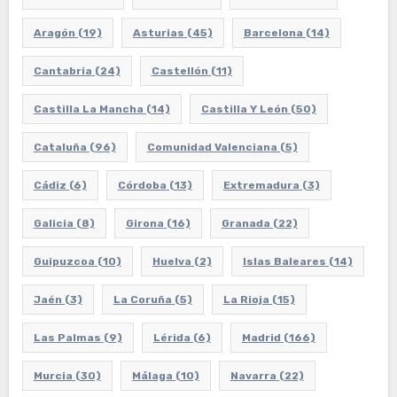
Aragón
(19)
Asturias
(45)
Barcelona
(14)
Cantabria
(24)
Castellón
(11)
Castilla La Mancha
(14)
Castilla Y León
(50)
Cataluña
(96)
Comunidad Valenciana
(5)
Cádiz
(6)
Córdoba
(13)
Extremadura
(3)
Galicia
(8)
Girona
(16)
Granada
(22)
Guipuzcoa
(10)
Huelva
(2)
Islas Baleares
(14)
Jaén
(3)
La Coruña
(5)
La Rioja
(15)
Las Palmas
(9)
Lérida
(6)
Madrid
(166)
Murcia
(30)
Málaga
(10)
Navarra
(22)