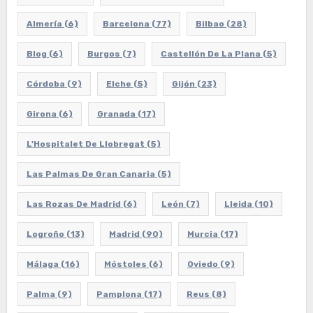
Almería
(6)
Barcelona
(77)
Bilbao
(28)
Blog
(6)
Burgos
(7)
Castellón De La Plana
(5)
Córdoba
(9)
Elche
(5)
Gijón
(23)
Girona
(6)
Granada
(17)
L'Hospitalet De Llobregat
(5)
Las Palmas De Gran Canaria
(5)
Las Rozas De Madrid
(6)
León
(7)
Lleida
(10)
Logroño
(13)
Madrid
(90)
Murcia
(17)
Málaga
(16)
Móstoles
(6)
Oviedo
(9)
Palma
(9)
Pamplona
(17)
Reus
(8)