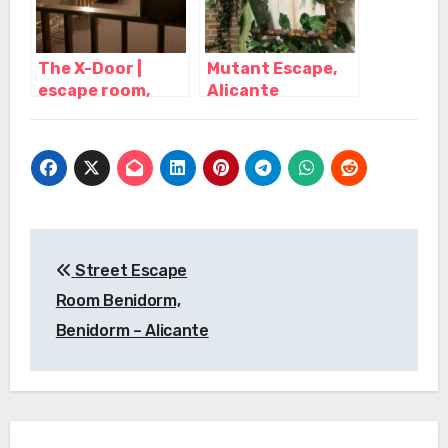
The X-Door |
Mutant Escape,
escape room,
Alicante
Alicante
(Alacant) –
(Alacant) –
Alicante
Alicante
Navegación
Street Escape
de
Room Benidorm,
entradas
Benidorm – Alicante