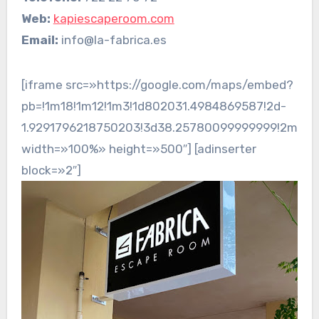
Web:
kapiescaperoom.com
Email:
info@la-fabrica.es
[iframe src=»https://google.com/maps/embed?
pb=!1m18!1m12!1m3!1d802031.4984869587!2d-
1.9291796218750203!3d38.25780099999999!2m3!1f
width=»100%» height=»500″] [adinserter
block=»2″]