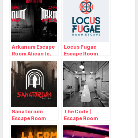
Alicante
(Alacant) –
Alicante
Arkanum Escape
Locus Fugae
Room Alicante,
Escape Room
Alicante
Alicante,
(Alacant) –
Alicante
Alicante
(Alacant) –
Alicante
Sanatorium
The Code |
Escape Room
Escape Room
Alicante,
Alicante,
Alicante
Alicante