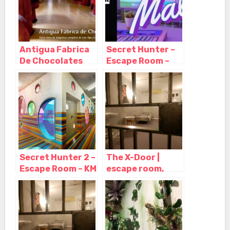
Antigua Fabrica
Secret Hunter –
De Chocolates
Escape Room –
Herranz,
SUITE, MALIBÚ,
Migueláñez –
DIAMANTE Y
Segovia
CALAVERA,
Alicante
(Alacant) –
Alicante
Secret Hunter 2 –
The X-Door |
Escape Room – KM
escape room,
18, Alicante
Alicante
(Alacant) –
(Alacant) –
Alicante
Alicante