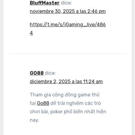
BluffMaster
dice:
noviembre 30, 2025 a las 2:46 pm
https://t.me/s/iGaming_live/486
4
GO88
dice:
diciembre 2, 2025 a las 11:24 am
Tham gia cộng đồng game thủ
tại
Go88
để trải nghiệm các trò
chơi bài, poker phổ biến nhất hiện
nay.