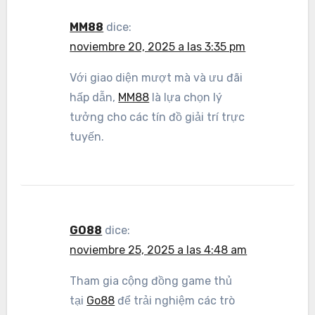
MM88
dice:
noviembre 20, 2025 a las 3:35 pm
Với giao diện mượt mà và ưu đãi
hấp dẫn,
MM88
là lựa chọn lý
tưởng cho các tín đồ giải trí trực
tuyến.
GO88
dice:
noviembre 25, 2025 a las 4:48 am
Tham gia cộng đồng game thủ
tại
Go88
để trải nghiệm các trò