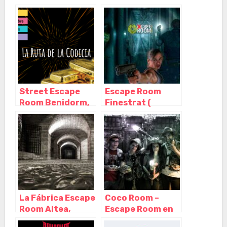
Benidorm –
Paradox,
Alicante
Benidorm –
Alicante
Street Escape
Escape Room
Room Benidorm,
Finestrat (
Benidorm –
Benidorm ),
Alicante
Finestrat –
Alicante
La Fábrica Escape
Coco Room –
Room Altea,
Escape Room en
Altea – Alicante
Alicante,