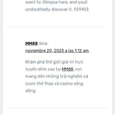
want to. Glimpse here, and youll
undoubtedly discover it. 929453
MM88
dice:
noviembre 20, 2025 a las 1:12 am
Khám phá thế giới giải trí trực
tuyến đỉnh cao tại
MM88
, nơi
mang đến những trải nghiệm cá
cược thể thao và casino sống
động.