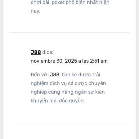
chơi bài, poker phổ biến nhất hiện
nay.
J88
dice:
noviembre 30, 2025 a las 2:51 am
Đến với
J88
, bạn sẽ được trải
nghiệm dịch vụ cá cược chuyên
nghiệp cùng hàng ngàn sự kiện
khuyến mãi độc quyền.