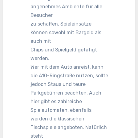
angenehmes Ambiente für alle
Besucher
zu schaffen. Spieleinsätze
können sowohl mit Bargeld als
auch mit
Chips und Spielgeld getätigt
werden.
Wer mit dem Auto anreist, kann
die A10-Ringstraße nutzen, sollte
jedoch Staus und teure
Parkgebühren beachten. Auch
hier gibt es zahlreiche
Spielautomaten, ebenfalls
werden die klassischen
Tischspiele angeboten. Natürlich
steht