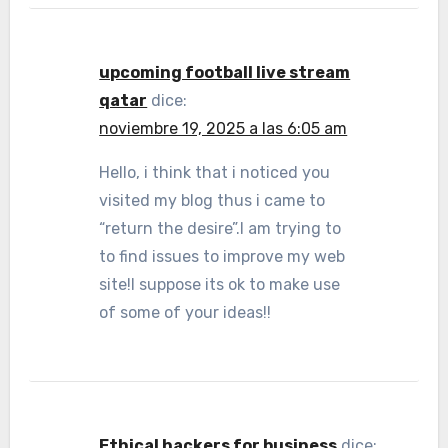
upcoming football live stream
qatar
dice:
noviembre 19, 2025 a las 6:05 am
Hello, i think that i noticed you
visited my blog thus i came to
“return the desire”.I am trying to
to find issues to improve my web
site!I suppose its ok to make use
of some of your ideas!!
Ethical hackers for business
dice: