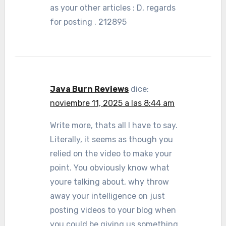
as your other articles : D, regards
for posting . 212895
Java Burn Reviews
dice:
noviembre 11, 2025 a las 8:44 am
Write more, thats all I have to say.
Literally, it seems as though you
relied on the video to make your
point. You obviously know what
youre talking about, why throw
away your intelligence on just
posting videos to your blog when
you could be giving us something