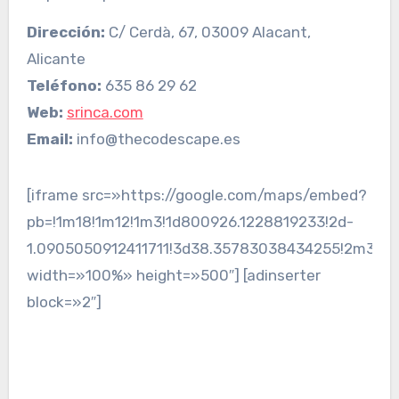
Dirección:
C/ Cerdà, 67, 03009 Alacant,
Alicante
Teléfono:
635 86 29 62
Web:
srinca.com
Email:
info@thecodescape.es
[iframe src=»https://google.com/maps/embed?
pb=!1m18!1m12!1m3!1d800926.1228819233!2d-
1.0905050912411711!3d38.35783038434255!2m3!1f
width=»100%» height=»500″] [adinserter
block=»2″]