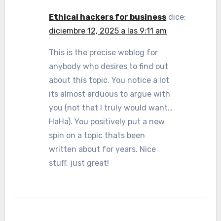
Ethical hackers for business
dice:
diciembre 12, 2025 a las 9:11 am
This is the precise weblog for
anybody who desires to find out
about this topic. You notice a lot
its almost arduous to argue with
you (not that I truly would want…
HaHa). You positively put a new
spin on a topic thats been
written about for years. Nice
stuff, just great!