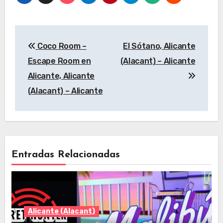
Navegación
Coco Room –
El Sótano, Alicante
de
Escape Room en
(Alacant) – Alicante
entradas
Alicante, Alicante
(Alacant) – Alicante
Entradas Relacionadas
Alicante (Alacant)