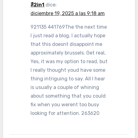
สี2in1
dice:
diciembre 19, 2025 a las 9:18 am
921135 441769The the next time
I just read a blog, I actually hope
that this doesnt disappoint me
approximately brussels. Get real,
Yes, it was my option to read, but
I really thought youd have some
thing intriguing to say. All I hear
is usually a couple of whining
about something that you could
fix when you werent too busy
looking for attention. 263620