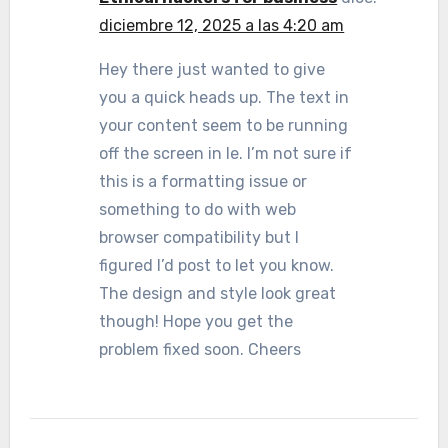
diciembre 12, 2025 a las 4:20 am
Hey there just wanted to give
you a quick heads up. The text in
your content seem to be running
off the screen in Ie. I’m not sure if
this is a formatting issue or
something to do with web
browser compatibility but I
figured I’d post to let you know.
The design and style look great
though! Hope you get the
problem fixed soon. Cheers