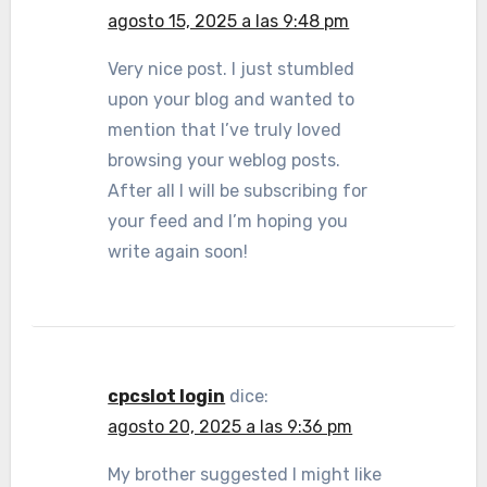
agosto 15, 2025 a las 9:48 pm
Very nice post. I just stumbled
upon your blog and wanted to
mention that I’ve truly loved
browsing your weblog posts.
After all I will be subscribing for
your feed and I’m hoping you
write again soon!
cpcslot login
dice:
agosto 20, 2025 a las 9:36 pm
My brother suggested I might like