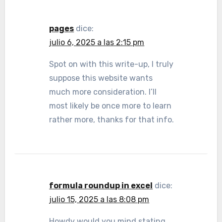
pages
dice:
julio 6, 2025 a las 2:15 pm
Spot on with this write-up, I truly
suppose this website wants
much more consideration. I’ll
most likely be once more to learn
rather more, thanks for that info.
formula roundup in excel
dice:
julio 15, 2025 a las 8:08 pm
Howdy would you mind stating