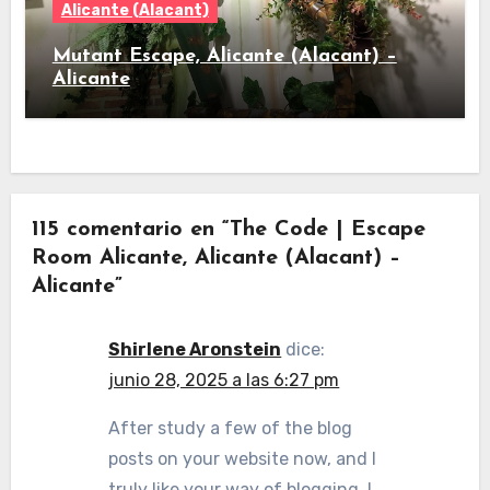
Alicante (Alacant)
Mutant Escape, Alicante (Alacant) –
Alicante
115 comentario en “The Code | Escape
Room Alicante, Alicante (Alacant) –
Alicante”
Shirlene Aronstein
dice:
junio 28, 2025 a las 6:27 pm
After study a few of the blog
posts on your website now, and I
truly like your way of blogging. I