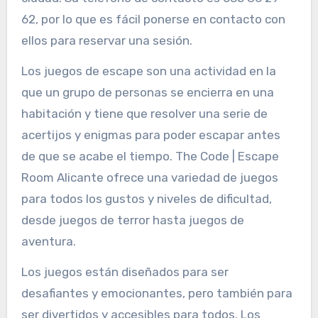
62, por lo que es fácil ponerse en contacto con
ellos para reservar una sesión.
Los juegos de escape son una actividad en la
que un grupo de personas se encierra en una
habitación y tiene que resolver una serie de
acertijos y enigmas para poder escapar antes
de que se acabe el tiempo. The Code | Escape
Room Alicante ofrece una variedad de juegos
para todos los gustos y niveles de dificultad,
desde juegos de terror hasta juegos de
aventura.
Los juegos están diseñados para ser
desafiantes y emocionantes, pero también para
ser divertidos y accesibles para todos. Los