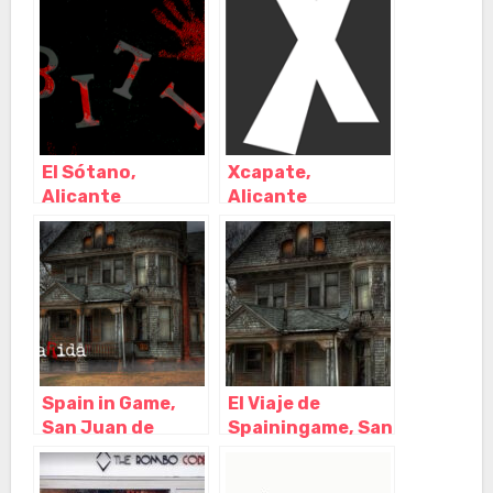
Alicante
Alicante
El Sótano,
Xcapate,
Alicante
Alicante
(Alacant) –
(Alacant) –
Alicante
Alicante
Spain in Game,
El Viaje de
San Juan de
Spainingame, San
Alicante –
Juan de Alicante
Alicante
– Alicante