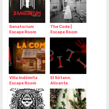
Alicante
Alicante
Sanatorium
The Code |
Escape Room
Escape Room
Alicante,
Alicante,
Alicante
Alicante
(Alacant) –
(Alacant) –
Alicante
Alicante
Villa Indómita
El Sótano,
Escape Room
Alicante
Alicante,
(Alacant) –
Alicante
Alicante
(Alacant) –
Alicante