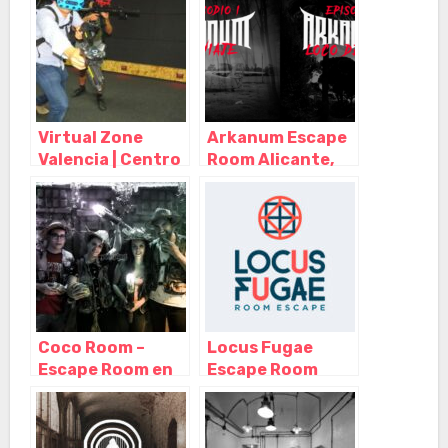
Virtual Zone
Arkanum Escape
Valencia | Centro
Room Alicante,
Realidad Virtual,
Alicante
Valencia –
(Alacant) –
Valencia
Alicante
Coco Room –
Locus Fugae
Escape Room en
Escape Room
Alicante,
Alicante,
Alicante
Alicante
(Alacant) –
(Alacant) –