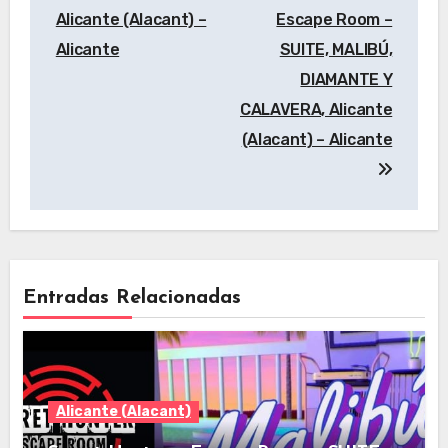
de
Alicante (Alacant) –
Escape Room –
entradas
Alicante
SUITE, MALIBÚ,
DIAMANTE Y
CALAVERA, Alicante
(Alacant) – Alicante
Entradas Relacionadas
Alicante (Alacant)