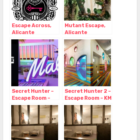
Escape Across,
Mutant Escape,
Alicante
Alicante
(Alacant) –
(Alacant) –
Alicante
Alicante
Secret Hunter –
Secret Hunter 2 –
Escape Room –
Escape Room – KM
SUITE, MALIBÚ,
18, Alicante
DIAMANTE Y
(Alacant) –
CALAVERA,
Alicante
Alicante
(Alacant) –
Alicante