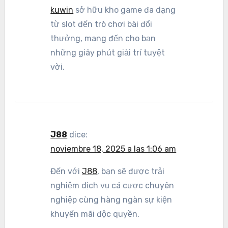
kuwin
sở hữu kho game đa dạng
từ slot đến trò chơi bài đổi
thưởng, mang đến cho bạn
những giây phút giải trí tuyệt
vời.
J88
dice:
noviembre 18, 2025 a las 1:06 am
Đến với
J88
, bạn sẽ được trải
nghiệm dịch vụ cá cược chuyên
nghiệp cùng hàng ngàn sự kiện
khuyến mãi độc quyền.