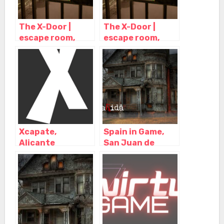
The X-Door |
The X-Door |
escape room,
escape room,
Alicante
Alicante
(Alacant) –
(Alacant) –
Alicante
Alicante
Xcapate,
Spain in Game,
Alicante
San Juan de
(Alacant) –
Alicante –
Alicante
Alicante