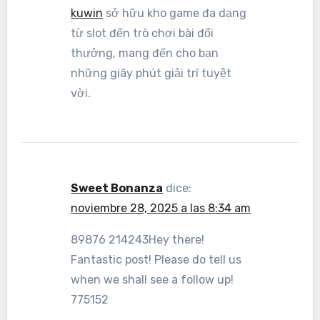
kuwin
sở hữu kho game đa dạng
từ slot đến trò chơi bài đổi
thưởng, mang đến cho bạn
những giây phút giải trí tuyệt
vời.
Sweet Bonanza
dice:
noviembre 28, 2025 a las 8:34 am
89876 214243Hey there!
Fantastic post! Please do tell us
when we shall see a follow up!
775152