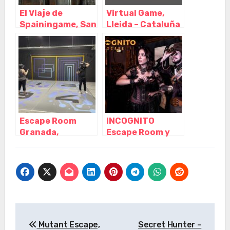
El Viaje de
Virtual Game,
Spainingame, San
Lleida – Cataluña
Juan de Alicante
– Alicante
Escape Room
INCOGNITO
Granada,
Escape Room y
Realidad Virtual
Realidad Virtual,
MetaGame,
Madrid – Madrid
Granada –
Granada
Navegación
Mutant Escape,
Secret Hunter –