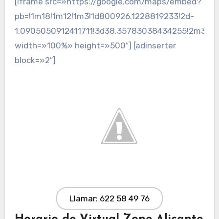
[iframe src=»https://google.com/maps/embed?
pb=!1m18!1m12!1m3!1d800926.1228819233!2d-
1.0905050912411711!3d38.35783038434255!2m3!1f0
width=»100%» height=»500″] [adinserter
block=»2″]
Llamar: 622 58 49 76