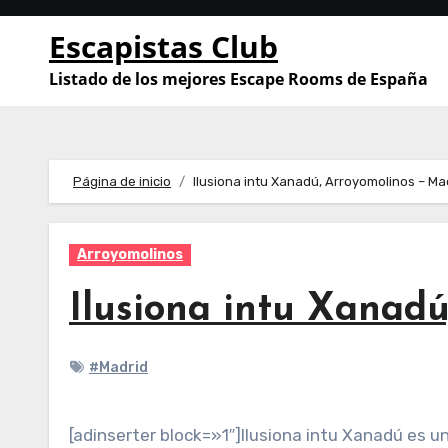
Saltar
Escapistas Club
al
contenido
Listado de los mejores Escape Rooms de España
Página de inicio
Ilusiona intu Xanadú, Arroyomolinos – Ma
Arroyomolinos
Ilusiona intu Xanadú
#Madrid
[adinserter block=»1″]Ilusiona intu Xanadú es u