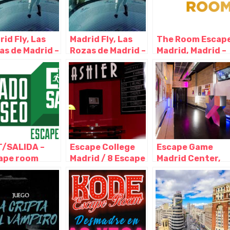
id Fly, Las
Madrid Fly, Las
The Room Escap
as de Madrid –
Rozas de Madrid –
Madrid, Madrid –
rid
Madrid
Madrid
T/SALIDA –
Escape College
Escape Game
ape room
Madrid / 8 Escape
Madrid Center,
rid –
Room en pleno
Madrid – Madrid
apado en el
centro, Madrid –
eo, Madrid –
Madrid
rid