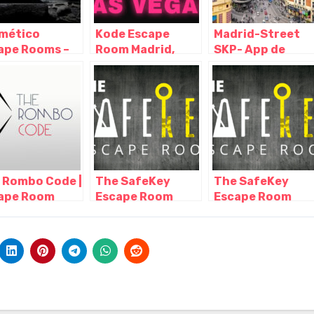
mético
Kode Escape
Madrid-Street
ape Rooms –
Room Madrid,
SKP- App de
ape Room en
Madrid – Madrid
escape room al
rid, Madrid –
aire libre, Madrid
rid
– Madrid
 Rombo Code |
The SafeKey
The SafeKey
ape Room
Escape Room
Escape Room
rid, Madrid –
Madrid, Madrid –
Madrid, Madrid –
rid
Madrid
Madrid