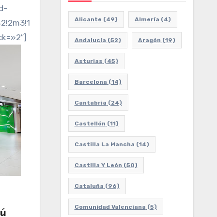
d-
Alicante
(49)
Almería
(4)
2m3!1f0!2f0!3f0!3m2!1i1024!2i768!4f13.1!3m3!1m2!1
ck=»2″]
Andalucía
(52)
Aragón
(19)
Asturias
(45)
Barcelona
(14)
Cantabria
(24)
Castellón
(11)
Castilla La Mancha
(14)
Castilla Y León
(50)
Cataluña
(96)
Comunidad Valenciana
(5)
dú