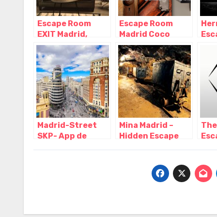
Escape Room
Escape Room
Her
EXIT Madrid,
Madrid Coco
Esc
Madrid – Madrid
Room, Madrid –
Esc
Madrid
Mad
Mad
Madrid-Street
Mina Madrid –
The
SKP- App de
Hidden Escape
Esc
escape room al
Room, Madrid –
Mad
aire libre, Madrid
Madrid
Mad
– Madrid