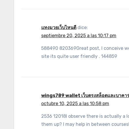
แทงมวยเว็บไหนดี
dice:
septiembre 20, 2025 a las 10:17 pm
588490 820369Great post, I conceive web
site its quite user friendly . 144859
wings789 wallet เว็บตรงสล็อตและบาคาร
octubre 10, 2025 a las 10:58 pm
2536 12018I observe there is actually a 
them up? I may help in between courses