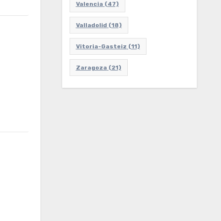
Valencia
(47)
Valladolid
(18)
Vitoria-Gasteiz
(11)
Zaragoza
(21)