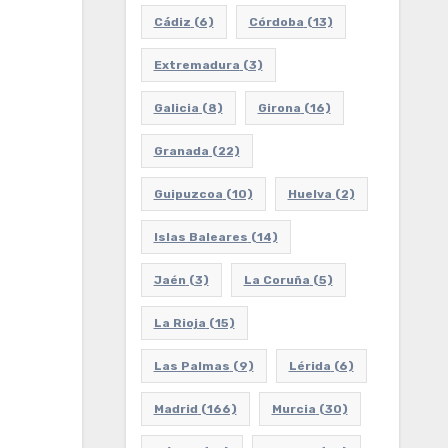
Cádiz
(6)
Córdoba
(13)
Extremadura
(3)
Galicia
(8)
Girona
(16)
Granada
(22)
Guipuzcoa
(10)
Huelva
(2)
Islas Baleares
(14)
Jaén
(3)
La Coruña
(5)
La Rioja
(15)
Las Palmas
(9)
Lérida
(6)
Madrid
(166)
Murcia
(30)