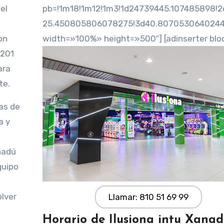
el
pb=!1m18!1m12!1m3!1d24739445.107485898!2
25.450805806078275!3d40.80705306402442!
on
width=»100%» height=»500″] [adinserter blo
3201
ara
te.
as de
a y
nadú
quipo
olver
Llamar: 810 51 69 99
Horario de Ilusiona intu Xana