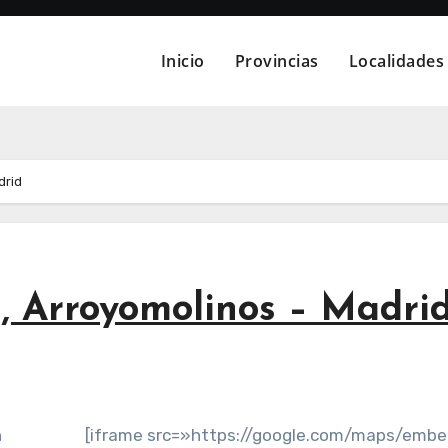
Inicio
Provincias
Localidades
drid
, Arroyomolinos – Madri
n
[iframe src=»https://google.com/maps/emb