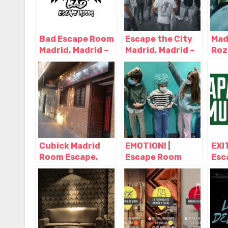
Bad Escape Room
Escape the City
Madr
Madrid, Madrid –
Madrid, Madrid –
Roz
Madrid
Madrid
Mad
Cubick Madrid
EMOTION! |
EXI
Room Escape,
Escape Room
Esc
Madrid – Madrid
para Niños
Mad
Madrid, Madrid –
Atr
Madrid
Mus
Mad