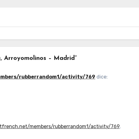
ú, Arroyomolinos – Madrid”
embers/rubberrandom1/activity/769
dice:
utfrench.net/members/rubberrandom1/activity/769
,