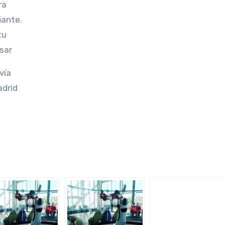
ra
iante.
tu
sar
vía
adrid