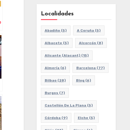
Localidades
e
Abadiño
(5)
A Coruña
(5)
Albacete
(5)
Alcorcón
(8)
Alicante (Alacant)
(15)
Almería
(6)
Barcelona
(77)
Bilbao
(28)
Blog
(6)
Burgos
(7)
Castellón De La Plana
(5)
Córdoba
(9)
Elche
(5)