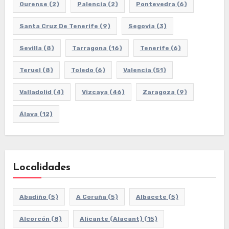
Ourense
(2)
Palencia
(2)
Pontevedra
(6)
Santa Cruz De Tenerife
(9)
Segovia
(3)
Sevilla
(8)
Tarragona
(16)
Tenerife
(6)
Teruel
(8)
Toledo
(6)
Valencia
(51)
Valladolid
(4)
Vizcaya
(46)
Zaragoza
(9)
Álava
(12)
Localidades
Abadiño
(5)
A Coruña
(5)
Albacete
(5)
Alcorcón
(8)
Alicante (Alacant)
(15)