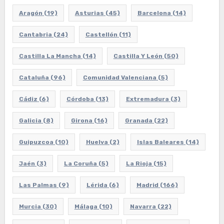
Aragón
(19)
Asturias
(45)
Barcelona
(14)
Cantabria
(24)
Castellón
(11)
Castilla La Mancha
(14)
Castilla Y León
(50)
Cataluña
(96)
Comunidad Valenciana
(5)
Cádiz
(6)
Córdoba
(13)
Extremadura
(3)
Galicia
(8)
Girona
(16)
Granada
(22)
Guipuzcoa
(10)
Huelva
(2)
Islas Baleares
(14)
Jaén
(3)
La Coruña
(5)
La Rioja
(15)
Las Palmas
(9)
Lérida
(6)
Madrid
(166)
Murcia
(30)
Málaga
(10)
Navarra
(22)