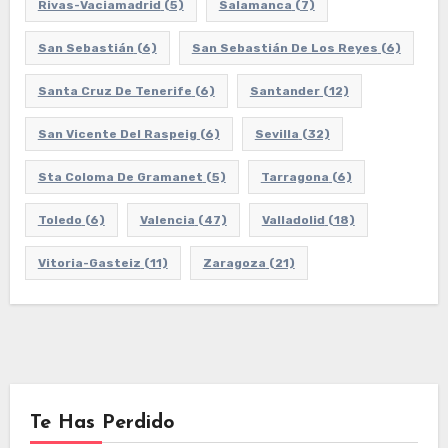
Rivas-Vaciamadrid
(5)
Salamanca
(7)
San Sebastián
(6)
San Sebastián De Los Reyes
(6)
Santa Cruz De Tenerife
(6)
Santander
(12)
San Vicente Del Raspeig
(6)
Sevilla
(32)
Sta Coloma De Gramanet
(5)
Tarragona
(6)
Toledo
(6)
Valencia
(47)
Valladolid
(18)
Vitoria-Gasteiz
(11)
Zaragoza
(21)
Te Has Perdido