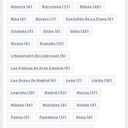
Almería
(6)
Barcelona
(77)
Bilbao
(28)
Blog
(6)
Burgos
(7)
Castellón De La Plana
(5)
Córdoba
(9)
Elche
(5)
Gijón
(23)
Girona
(6)
Granada
(17)
L'Hospitalet De Llobregat
(5)
Las Palmas De Gran Canaria
(5)
Las Rozas De Madrid
(6)
León
(7)
Lleida
(10)
Logroño
(13)
Madrid
(90)
Murcia
(17)
Málaga
(16)
Móstoles
(6)
Oviedo
(9)
Palma
(9)
Pamplona
(17)
Reus
(8)