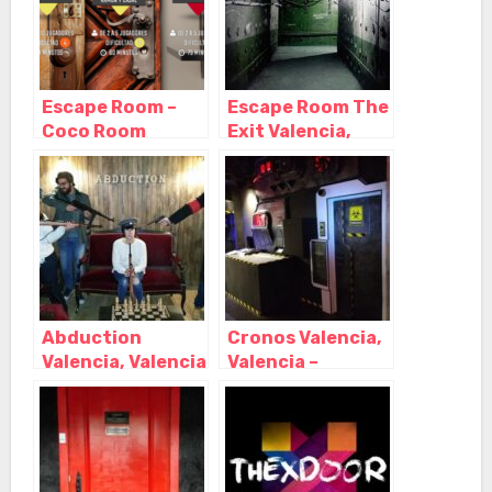
Escape Room –
Escape Room The
Coco Room
Exit Valencia,
Valencia, Valencia
Valencia –
– Valencia
Valencia
Abduction
Cronos Valencia,
Valencia, Valencia
Valencia –
– Valencia
Valencia