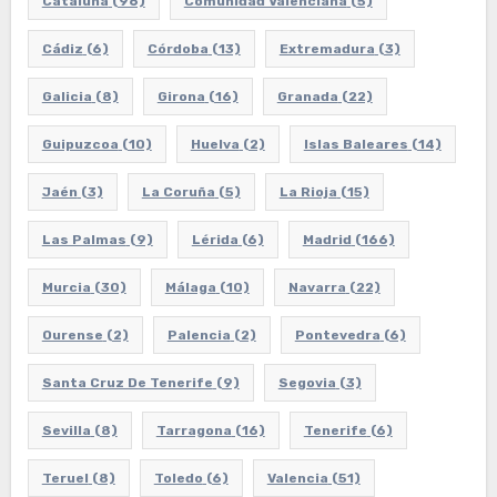
Cataluña
(96)
Comunidad Valenciana
(5)
Cádiz
(6)
Córdoba
(13)
Extremadura
(3)
Galicia
(8)
Girona
(16)
Granada
(22)
Guipuzcoa
(10)
Huelva
(2)
Islas Baleares
(14)
Jaén
(3)
La Coruña
(5)
La Rioja
(15)
Las Palmas
(9)
Lérida
(6)
Madrid
(166)
Murcia
(30)
Málaga
(10)
Navarra
(22)
Ourense
(2)
Palencia
(2)
Pontevedra
(6)
Santa Cruz De Tenerife
(9)
Segovia
(3)
Sevilla
(8)
Tarragona
(16)
Tenerife
(6)
Teruel
(8)
Toledo
(6)
Valencia
(51)