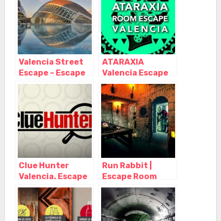
(Alacant) –
Alicante
Alicante
Valencia Street
ATARAXIA
Escape – Escape
Valencia Escape
Room al aire libre
Room, Valencia –
– Gymkana,
Valencia
Valencia –
Valencia
Clue Hunter
Run Rabbit |
Valencia. Escape
Escape Room
room, Valencia –
Valencia, Valencia
Valencia
– Valencia