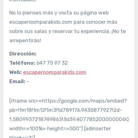
No lo pienses más y visita su página web
escaperoomparakids.com para conocer más
sobre sus salas y reservar tu experiencia. ¡No te
arrepentirás!
Dirección:
Teléfono:
647 75 97 32
Web:
escaperoomparakids.com
Email:
–
[iframe src=»https://google.com/maps/embed?
pb=!1m18!1m12!1m3!1d789176.9435877927!2d-
1.5809937218749863!3d39.407785200000006!2m3!1
width=»100%» height=»500″] [adinserter
block=»2″]