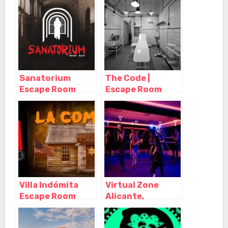
Alicante
Alicante
(Alacant) –
(Alacant) –
Alicante
Alicante
Sanatorium
The Code |
Escape Room
Escape Room
Alicante,
Alicante,
Alicante
Alicante
(Alacant) –
(Alacant) –
Alicante
Alicante
Villa Indómita
Virtual Zone
Escape Room
Alicante,
Alicante,
Alicante
Alicante
(Alacant) –