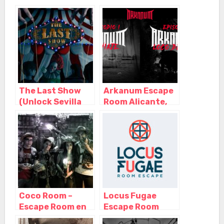
The Last Show
Arkanum Escape
(Unlock Sevilla
Room Alicante,
Escape Room),
Alicante
Sevilla –
(Alacant) –
Andalucía
Alicante
Coco Room –
Locus Fugae
Escape Room en
Escape Room
Alicante,
Alicante,