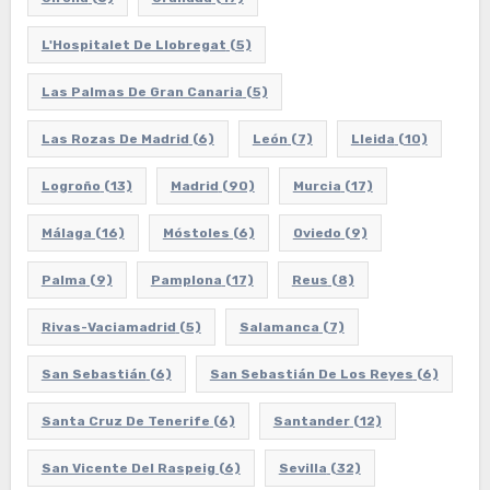
L'Hospitalet De Llobregat
(5)
Las Palmas De Gran Canaria
(5)
Las Rozas De Madrid
(6)
León
(7)
Lleida
(10)
Logroño
(13)
Madrid
(90)
Murcia
(17)
Málaga
(16)
Móstoles
(6)
Oviedo
(9)
Palma
(9)
Pamplona
(17)
Reus
(8)
Rivas-Vaciamadrid
(5)
Salamanca
(7)
San Sebastián
(6)
San Sebastián De Los Reyes
(6)
Santa Cruz De Tenerife
(6)
Santander
(12)
San Vicente Del Raspeig
(6)
Sevilla
(32)