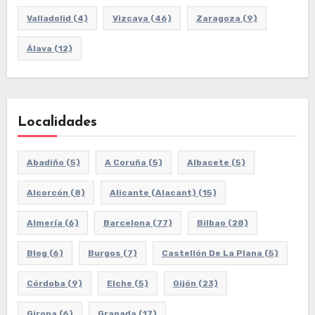
Valladolid
(4)
Vizcaya
(46)
Zaragoza
(9)
Álava
(12)
Localidades
Abadiño
(5)
A Coruña
(5)
Albacete
(5)
Alcorcón
(8)
Alicante (Alacant)
(15)
Almería
(6)
Barcelona
(77)
Bilbao
(28)
Blog
(6)
Burgos
(7)
Castellón De La Plana
(5)
Córdoba
(9)
Elche
(5)
Gijón
(23)
Girona
(6)
Granada
(17)