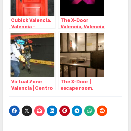
Cubick Valencia,
The X-Door
Valencia –
Valencia, Valencia
Valencia
– Valencia
Virtual Zone
The X-Door |
Valencia | Centro
escape room,
Realidad Virtual,
Alicante
Valencia –
(Alacant) –
Valencia
Alicante