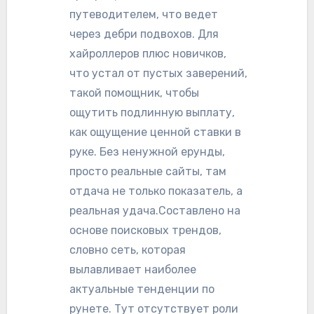
путеводителем, что ведет
через дебри подвохов. Для
хайроллеров плюс новичков,
что устал от пустых заверений,
такой помощник, чтобы
ощутить подлинную выплату,
как ощущение ценной ставки в
руке. Без ненужной ерунды,
просто реальные сайты, там
отдача не только показатель, а
реальная удача.Составлено на
основе поисковых трендов,
словно сеть, которая
вылавливает наиболее
актуальные тенденции по
рунете. Тут отсутствует роли