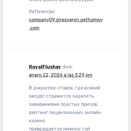
References:
company09.giresvenin.gethompy
.com
RoyalFlusher
dice:
enero 22, 2026 a las 3:29 pm
В джунглях ставок, где всякий
ресурс стремится зацепить
заверениями простых призов,
рейтинг лицензионных онлайн
казино
превращается именно той