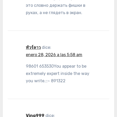
это словно держать фишки в
руках, а не глядеть в экран.
ทัวร์ลาว
dice:
enero 28, 2026 a las 5:58 am
98601 653530You appear to be
extremely expert inside the way
you write.::~ 891322
Ving999
dice: