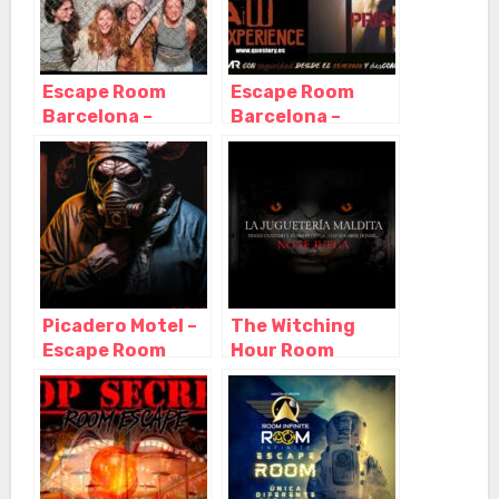
Escape Room
Escape Room
Barcelona –
Barcelona –
Kidnapped in
Questory,
BCN, Barcelona –
Barcelona –
Cataluña
Cataluña
Picadero Motel –
The Witching
Escape Room
Hour Room
Barcelona de
escape terror
Miedo, Barcelona
Barcelona,
– Cataluña
Barcelona –
Cataluña