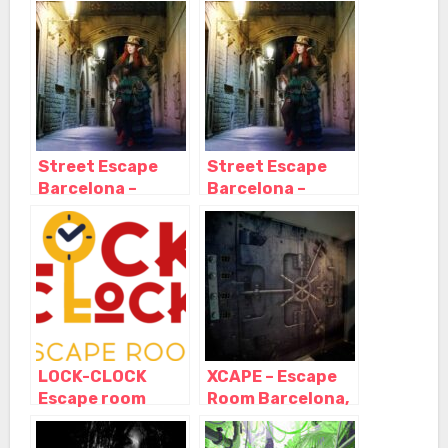
Escape
Barcelona,
Barcelona,
Barcelona –
Barcelona –
Cataluña
Cataluña
Street Escape
Street Escape
Barcelona –
Barcelona –
Escape room al
Escape room al
aire libre,
aire libre,
Barcelona –
Barcelona –
Cataluña
Cataluña
LOCK-CLOCK
XCAPE – Escape
Escape room
Room Barcelona,
Barcelona,
Barcelona –
Barcelona –
Cataluña