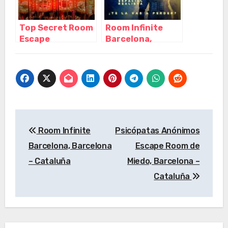
Top Secret Room
Room Infinite
Escape
Barcelona,
Barcelona,
Barcelona –
Barcelona –
Cataluña
Cataluña
Navegación
Room Infinite
Psicópatas Anónimos
de
Barcelona, Barcelona
Escape Room de
entradas
– Cataluña
Miedo, Barcelona –
Cataluña