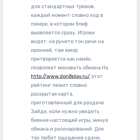
для стандартных трюков,
каждый момент словно ход в
покере, в котором блеф
выявляется сразу. Игроки
видят: на рунете тон речи на
иронией, там юмор
притворяется как намёк,
позволяет миновать обмана.На
http://www.don8play.ru/
этот
рейтинг лежит словно
раскрытая карта,
приготовленный для раздаче.
Зайди, коли нужно увидеть
биение настоящей игры, минуя
обмана и разочарований. Для
тех любит ощущение удачи,