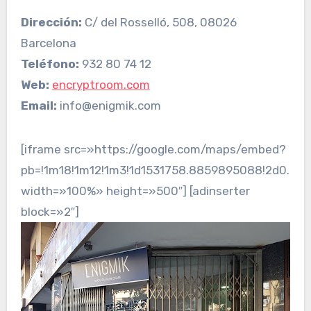
Dirección:
C/ del Rosselló, 508, 08026
Barcelona
Teléfono:
932 80 74 12
Web:
encryptroom.com
Email:
info@enigmik.com
[iframe src=»https://google.com/maps/embed?
pb=!1m18!1m12!1m3!1d1531758.8859895088!2d0.87
width=»100%» height=»500″] [adinserter
block=»2″]