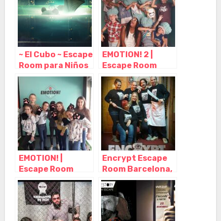
Cataluña
~ El Cubo ~ Escape
EMOTION! 2 |
Room para Niños
Escape Room
o Adultos en
para Niños
Barcelona,
Barcelona,
Barcelona –
Barcelona –
Cataluña
Cataluña
EMOTION! |
Encrypt Escape
Escape Room
Room Barcelona,
para Niños
Barcelona –
Barcelona,
Cataluña
Barcelona –
Cataluña