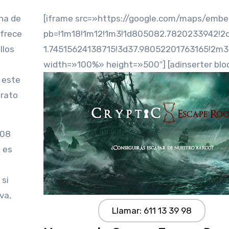
na de
[iframe src=»https://google.com/maps/emb
ofrece
pb=!1m18!1m12!1m3!1d805082.7820233942!2
llos
1.74515624138715!3d37.98052201763165!2m
width=»100%» height=»500″] [adinserter blo
 este
 rato
108
 es
 si
va,
Llamar: 611 13 39 98