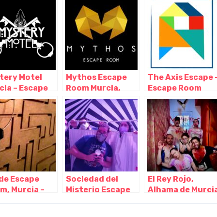
cia
Murcia
Murcia – Murcia
tery Motel
Mythos Escape
The Axis Escape 
cia – Escape
Room Murcia,
Escape Room
m-, Murcia –
Murcia – Murcia
Murcia, Abanilla 
cia
Murcia
ide Escape
Sociedad del
El Rey Rojo,
m, Murcia –
Misterio Escape
Alhama de Murci
cia
Room, Murcia –
– Murcia
Murcia