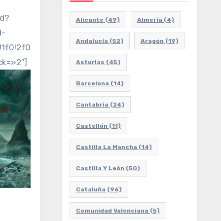
ed?
Alicante
(49)
Almería
(4)
d-
Andalucía
(52)
Aragón
(19)
3!1f0!2f0!3f0!3m2!1i1024!2i768!4f13.1!3m3!1m2!1s0x
ck=»2″]
Asturias
(45)
Barcelona
(14)
Cantabria
(24)
Castellón
(11)
Castilla La Mancha
(14)
Castilla Y León
(50)
Cataluña
(96)
Comunidad Valenciana
(5)