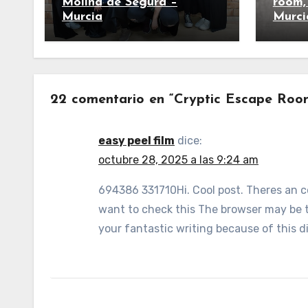
Molina de Segura –
room,
Murcia
Murci
22 comentario en “Cryptic Escape Roo
easy peel film
dice:
octubre 28, 2025 a las 9:24 am
694386 331710Hi. Cool post. Theres an c
want to check this The browser may be t
your fantastic writing because of this