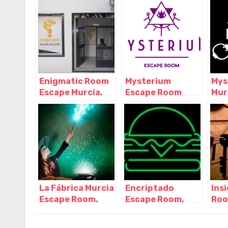
Murcia
Murcia
Mur
Enigmatic Room
Mysterium
Mys
Escape Murcia,
Escape Room
Mur
Murcia – Murcia
Murcia, Murcia –
Roo
Murcia
Mur
La Fábrica Murcia
Encriptado
Ins
Escape Room,
Escape Room,
Roo
Alcantarilla –
Murcia – Murcia
Mur
Murcia