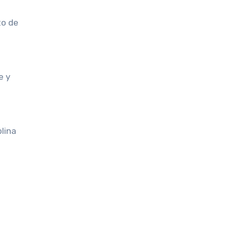
to de
e y
lina