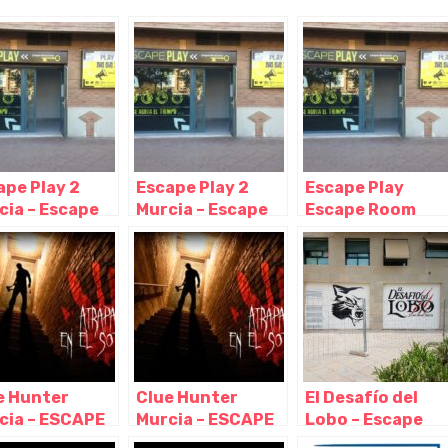
ape Play 2
Escape Play 2
Escape Play
cia – Escape
Murcia – Escape
Escape Room
m, Murcia –
Room, Murcia –
Murcia, Murcia –
cia
Murcia
Murcia
e Hunter
Clue Hunter
El Desafío del
cia – ESCAPE
Murcia – ESCAPE
Lobo – Escape
M, Murcia –
ROOM, Murcia –
Room Murcia,