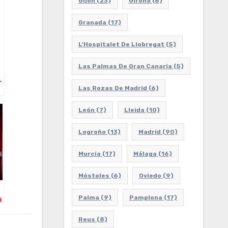
Gijón
(23)
Girona
(6)
Granada
(17)
L'Hospitalet De Llobregat
(5)
Las Palmas De Gran Canaria
(5)
–
Las Rozas De Madrid
(6)
–
León
(7)
Lleida
(10)
Logroño
(13)
Madrid
(90)
Murcia
(17)
Málaga
(16)
Móstoles
(6)
Oviedo
(9)
Palma
(9)
Pamplona
(17)
a
Reus
(8)