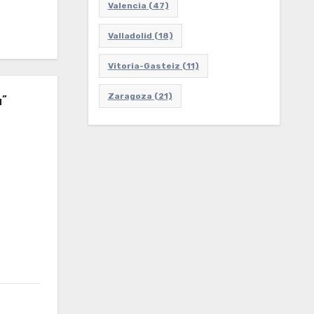
Valencia
(47)
Valladolid
(18)
Vitoria-Gasteiz
(11)
Zaragoza
(21)
”