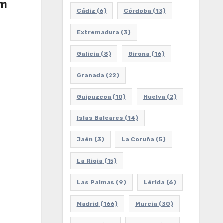
om
Cádiz
(6)
Córdoba
(13)
Extremadura
(3)
Galicia
(8)
Girona
(16)
Granada
(22)
Guipuzcoa
(10)
Huelva
(2)
Islas Baleares
(14)
Jaén
(3)
La Coruña
(5)
La Rioja
(15)
Las Palmas
(9)
Lérida
(6)
Madrid
(166)
Murcia
(30)