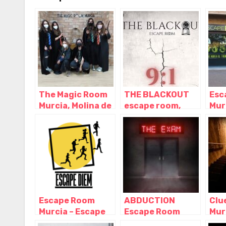
The Magic Room
THE BLACKOUT
Esc
Murcia, Molina de
escape room,
Mur
Segura – Murcia
Molina de Segura
Roo
– Murcia
Mur
Escape Room
ABDUCTION
Clu
Murcia – Escape
Escape Room
Mur
Diem, Murcia –
Murcia, Murcia –
ROO