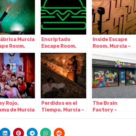
Fábrica Murcia
Encriptado
Inside Escape
ape Room,
Escape Room,
Room, Murcia –
ntarilla –
Murcia – Murcia
Murcia
cia
ey Rojo,
Perdidos en el
The Brain
ama de Murcia
Tiempo, Murcia –
Factory –
urcia
Murcia
Extraescolares
Sorprendentes,
Murcia – Murcia