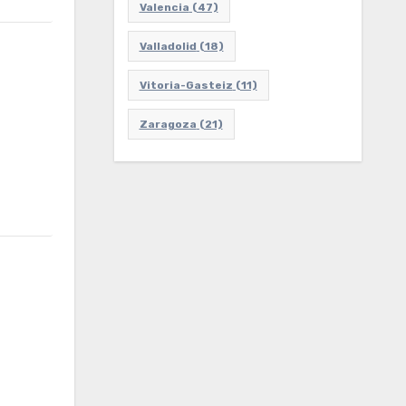
Valencia
(47)
Valladolid
(18)
Vitoria-Gasteiz
(11)
Zaragoza
(21)