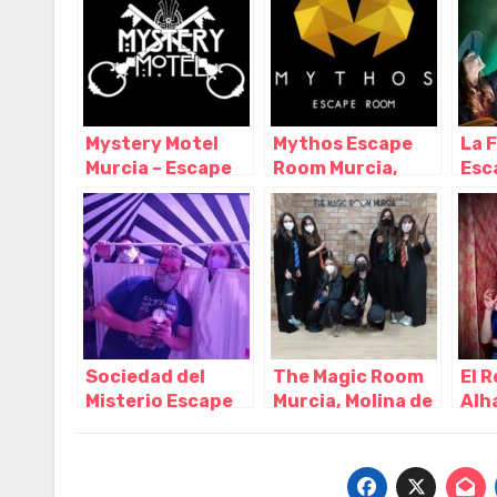
Mystery Motel
Mythos Escape
La 
Murcia – Escape
Room Murcia,
Esc
Room-, Murcia –
Murcia – Murcia
Alca
Murcia
Mur
Sociedad del
The Magic Room
El R
Misterio Escape
Murcia, Molina de
Alh
Room, Murcia –
Segura – Murcia
– M
Murcia