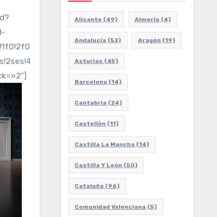
ed?
Alicante
(49)
Almería
(4)
d-
Andalucía
(52)
Aragón
(19)
3!1f0!2f0!3f0!3m2!1i1024!2i768!4f13.1!3m3!1m2!1s0x
!2ses!4v1684020508506!5m2!1ses!2ses»
Asturias
(45)
ck=»2″]
Barcelona
(14)
Cantabria
(24)
Castellón
(11)
Castilla La Mancha
(14)
Castilla Y León
(50)
Cataluña
(96)
Comunidad Valenciana
(5)