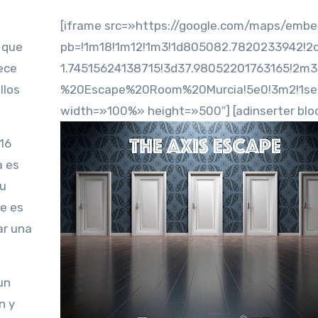
[iframe src=»https://google.com/maps/emb
 que
pb=!1m18!1m12!1m3!1d805082.7820233942!2
rece
1.74515624138715!3d37.98052201763165!2m
llos
%20Escape%20Room%20Murcia!5e0!3m2!1ses
width=»100%» height=»500″] [adinserter blo
116
a es
Su
ue es
ar una
un
n y