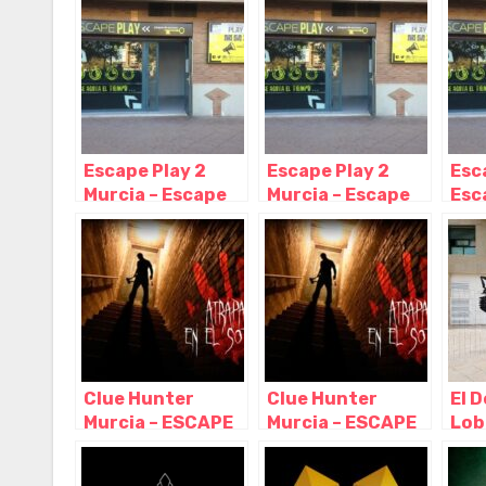
Escape Play 2
Escape Play 2
Esc
Murcia – Escape
Murcia – Escape
Esc
Room, Murcia –
Room, Murcia –
Mur
Murcia
Murcia
Mur
Clue Hunter
Clue Hunter
El D
Murcia – ESCAPE
Murcia – ESCAPE
Lob
ROOM, Murcia –
ROOM, Murcia –
Roo
Murcia
Murcia
Mur