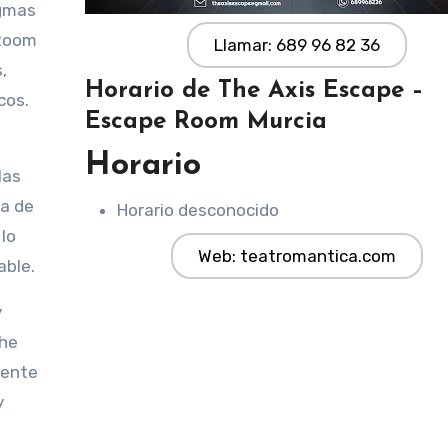
igmas
 Room
Llamar: 689 96 82 36
,
Horario de The Axis Escape –
cos.
Escape Room Murcia
Horario
las
na de
Horario desconocido
 lo
Web: teatromantica.com
able.
y
The
lente
y