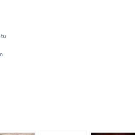
 tu
om