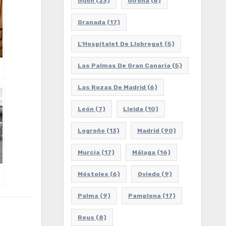
Gijón
(23)
Girona
(6)
Granada
(17)
L'Hospitalet De Llobregat
(5)
Las Palmas De Gran Canaria
(5)
Las Rozas De Madrid
(6)
León
(7)
Lleida
(10)
Logroño
(13)
Madrid
(90)
Murcia
(17)
Málaga
(16)
Móstoles
(6)
Oviedo
(9)
Palma
(9)
Pamplona
(17)
Reus
(8)