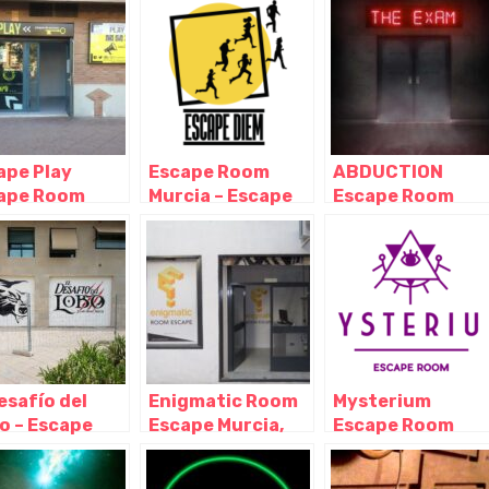
ape Play
Escape Room
ABDUCTION
ape Room
Murcia – Escape
Escape Room
cia, Murcia –
Diem, Murcia –
Murcia, Murcia –
cia
Murcia
Murcia
esafío del
Enigmatic Room
Mysterium
o – Escape
Escape Murcia,
Escape Room
m Murcia,
Murcia – Murcia
Murcia, Murcia –
cia – Murcia
Murcia