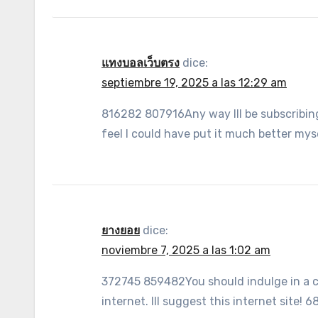
แทงบอลเว็บตรง
dice:
septiembre 19, 2025 a las 12:29 am
816282 807916Any way Ill be subscribing
feel I could have put it much better mys
ยางยอย
dice:
noviembre 7, 2025 a las 1:02 am
372745 859482You should indulge in a c
internet. Ill suggest this internet site! 