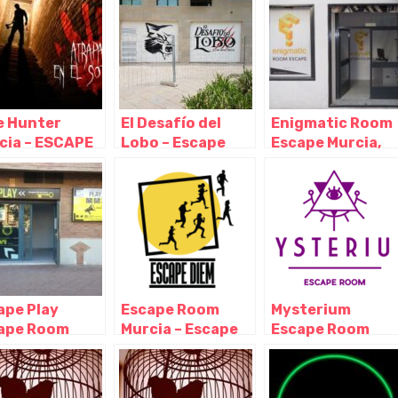
e Hunter
El Desafío del
Enigmatic Room
cia – ESCAPE
Lobo – Escape
Escape Murcia,
M, Murcia –
Room Murcia,
Murcia – Murcia
cia
Murcia – Murcia
ape Play
Escape Room
Mysterium
ape Room
Murcia – Escape
Escape Room
cia, Murcia –
Diem, Murcia –
Murcia, Murcia –
cia
Murcia
Murcia