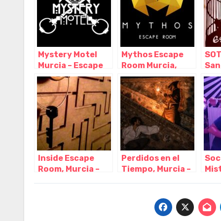
Mystery Motel
Mythos Escape
SOT
Murcia – Escape
Room Murcia,
San
Room-, Murcia –
Murcia – Murcia
Rey
Murcia
Ast
Inside Escape
Perdidos en el
Soc
Room, Murcia –
Tiempo, Murcia –
Mis
Murcia
Murcia
Roo
Mur