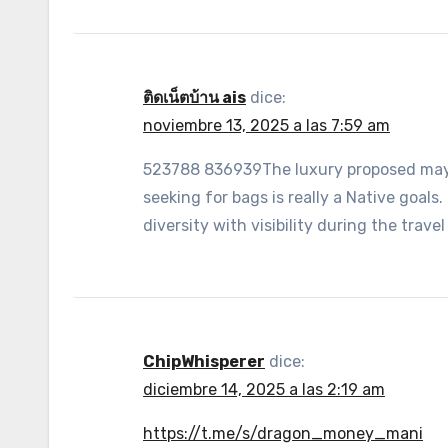
ติดเน็ตบ้าน ais
dice:
noviembre 13, 2025 a las 7:59 am
523788 836939The luxury proposed may po
seeking for bags is really a Native goal
diversity with visibility during the trav
ChipWhisperer
dice:
diciembre 14, 2025 a las 2:19 am
https://t.me/s/dragon_money_mani