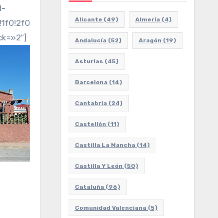
d-
Alicante
(49)
Almería
(4)
!1f0!2f0!3f0!3m2!1i1024!2i768!4f13.1!3m3!1m2!1s0xd
ck=»2″]
Andalucía
(52)
Aragón
(19)
Asturias
(45)
Barcelona
(14)
Cantabria
(24)
Castellón
(11)
Castilla La Mancha
(14)
Castilla Y León
(50)
Cataluña
(96)
Comunidad Valenciana
(5)