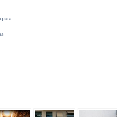
a para
ia