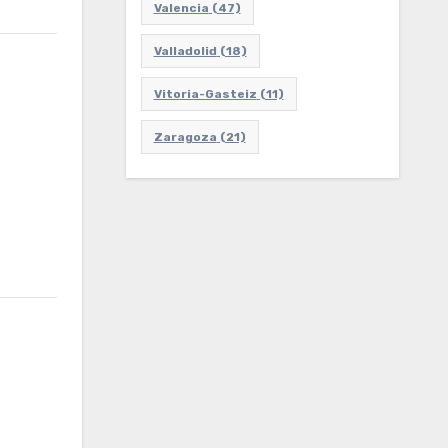
Valencia
(47)
Valladolid
(18)
Vitoria-Gasteiz
(11)
Zaragoza
(21)