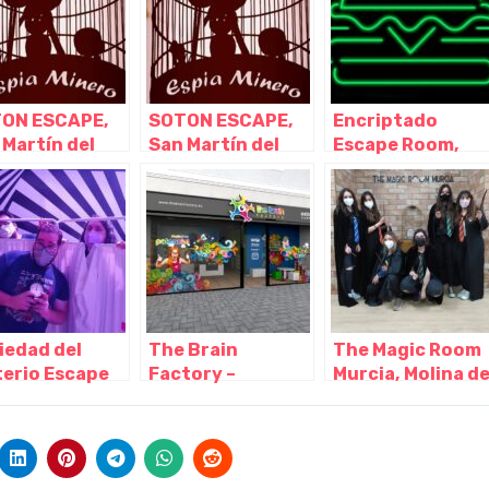
ON ESCAPE,
SOTON ESCAPE,
Encriptado
 Martín del
San Martín del
Escape Room,
 Aurelio –
Rey Aurelio –
Murcia – Murcia
urias
Asturias
iedad del
The Brain
The Magic Room
terio Escape
Factory –
Murcia, Molina d
m, Murcia –
Extraescolares
Segura – Murcia
cia
Sorprendentes,
Murcia – Murcia