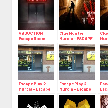
ABDUCTION
Clue Hunter
Clu
Escape Room
Murcia – ESCAPE
Mur
Murcia, Murcia –
ROOM, Murcia –
ROO
Murcia
Murcia
Mur
Escape Play 2
Escape Play 2
Esc
Murcia – Escape
Murcia – Escape
Esc
Room, Murcia –
Room, Murcia –
Mur
Murcia
Murcia
Mur