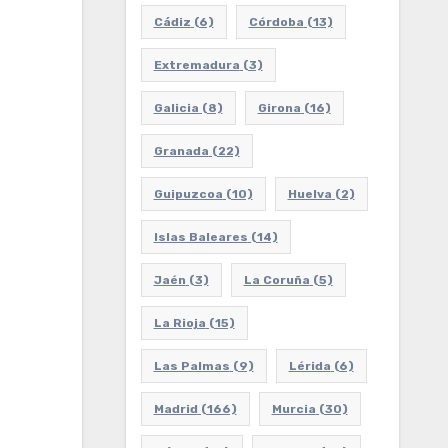
Cádiz
(6)
Córdoba
(13)
Extremadura
(3)
Galicia
(8)
Girona
(16)
Granada
(22)
Guipuzcoa
(10)
Huelva
(2)
Islas Baleares
(14)
Jaén
(3)
La Coruña
(5)
La Rioja
(15)
Las Palmas
(9)
Lérida
(6)
Madrid
(166)
Murcia
(30)