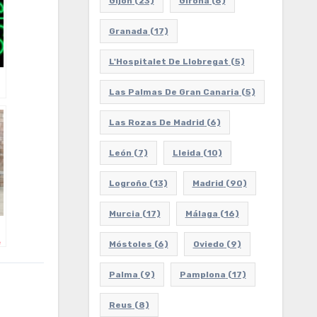
Gijón
(23)
Girona
(6)
Granada
(17)
L'Hospitalet De Llobregat
(5)
Las Palmas De Gran Canaria
(5)
Las Rozas De Madrid
(6)
León
(7)
Lleida
(10)
Logroño
(13)
Madrid
(90)
Murcia
(17)
Málaga
(16)
e
Móstoles
(6)
Oviedo
(9)
Palma
(9)
Pamplona
(17)
Reus
(8)