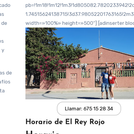
pb=!1m18!1m12!1m3!1d805082.7820233942!2
as
1.74515624138715!3d37.98052201763165!2m3
n de
width=»100%» height=»500″] [adinserter blo
es
 y
as de
afíos
ta
e
Llamar: 675 15 28 34
Horario de El Rey Rojo