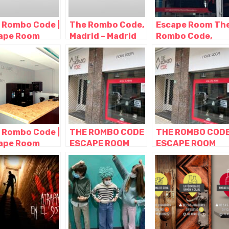
 Rombo Code |
The Rombo Code,
Escape Room Th
ape Room
Madrid – Madrid
Rombo Code,
rid, Madrid –
Barcelona –
rid
Cataluña
 Rombo Code |
THE ROMBO CODE
THE ROMBO COD
ape Room
ESCAPE ROOM
ESCAPE ROOM
rafe, Gines –
BILBAO, Bilbao –
BILBAO, Bilbao –
lla
Vizcaya
Vizcaya