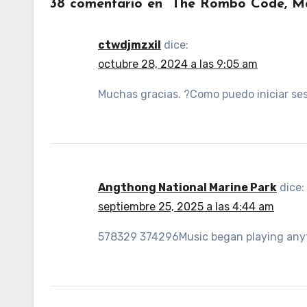
38 comentario en “The Rombo Code, Ma
ctwdjmzxil
dice:
octubre 28, 2024 a las 9:05 am
Muchas gracias. ?Como puedo iniciar se
Angthong National Marine Park
dice:
septiembre 25, 2025 a las 4:44 am
578329 374296Music began playing anytim