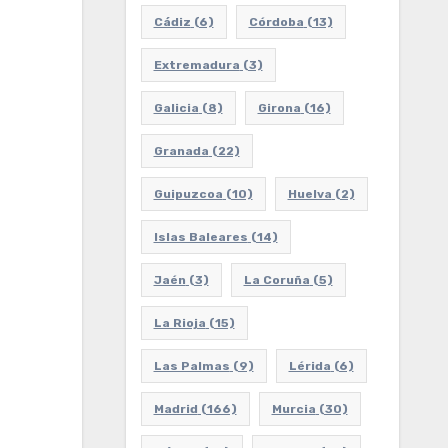
Cádiz
(6)
Córdoba
(13)
Extremadura
(3)
Galicia
(8)
Girona
(16)
Granada
(22)
Guipuzcoa
(10)
Huelva
(2)
Islas Baleares
(14)
Jaén
(3)
La Coruña
(5)
La Rioja
(15)
Las Palmas
(9)
Lérida
(6)
Madrid
(166)
Murcia
(30)