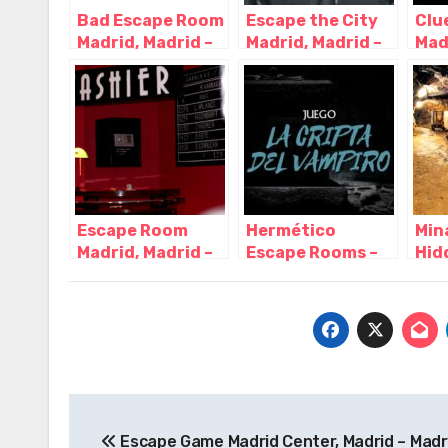
Bad Escape Room
Escape the City
Clu
Madrid, Madrid –
Madrid, Madrid –
Mad
Madrid
Madrid
Roo
Mad
Escape Room
Hermético
Min
Madrid, Madrid –
Escape Rooms –
Hid
Madrid
Escape Room en
Roo
Madrid, Madrid –
Mad
Madrid
Navegación
Escape Game Madrid Center, Madrid – Madr