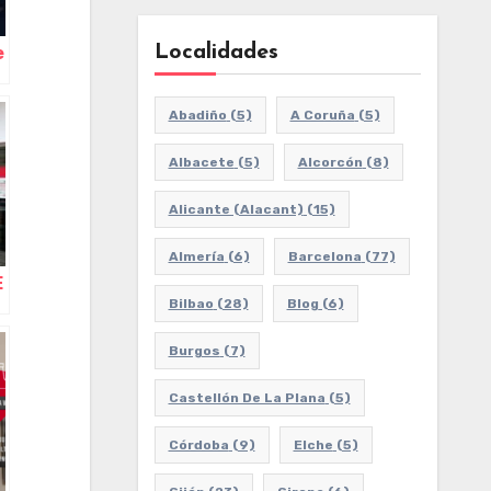
Localidades
e
Abadiño
(5)
A Coruña
(5)
Albacete
(5)
Alcorcón
(8)
Alicante (Alacant)
(15)
Almería
(6)
Barcelona
(77)
E
Bilbao
(28)
Blog
(6)
Burgos
(7)
Castellón De La Plana
(5)
Córdoba
(9)
Elche
(5)