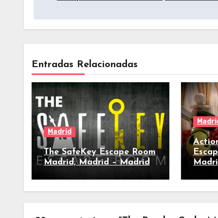
de
entradas
Entradas Relacionadas
Madri
Madrid
Actio
The SafeKey Escape Room
Escap
Madrid, Madrid – Madrid
Madri