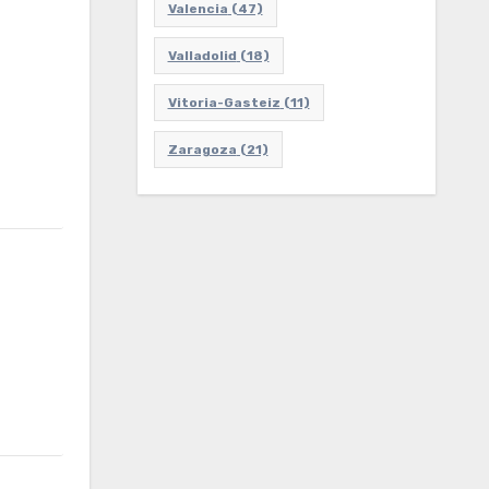
Valencia
(47)
Valladolid
(18)
Vitoria-Gasteiz
(11)
Zaragoza
(21)