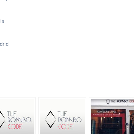
ia
drid