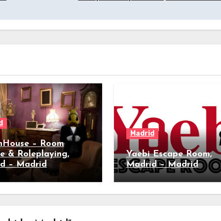
d
Madrid
nHouse – Room
e & Roleplaying,
Yaebi Escape Room,
d – Madrid
Madrid – Madrid