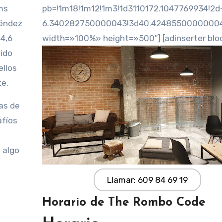
pb=!1m18!1m12!1m3!1d3110172.1047769934!2d
léndez
6.340282750000043!3d40.42485500000004!2
 4,6
width=»100%» height=»500″] [adinserter blo
tido
ellos
te.
as de
afíos
 algo
Llamar: 609 84 69 19
Horario de The Rombo Code