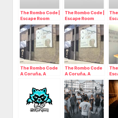
The Rombo Code |
The Rombo Code |
The
Escape Room
Escape Room
Esc
Madrid, Madrid –
Madrid, Madrid –
Mad
Madrid
Madrid
Mad
The Rombo Code
The Rombo Code
The
A Coruña, A
A Coruña, A
Esc
Coruña – La
Coruña – La
Alja
Coruña
Coruña
Sevi