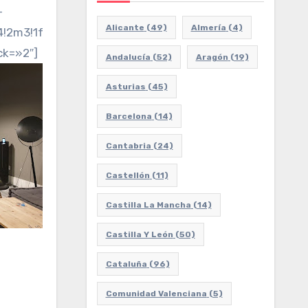
-
Alicante
(49)
Almería
(4)
m3!1f0!2f0!3f0!3m2!1i1024!2i768!4f13.1!3m3!1m2!1
ck=»2″]
Andalucía
(52)
Aragón
(19)
Asturias
(45)
Barcelona
(14)
Cantabria
(24)
Castellón
(11)
Castilla La Mancha
(14)
Castilla Y León
(50)
Cataluña
(96)
Comunidad Valenciana
(5)