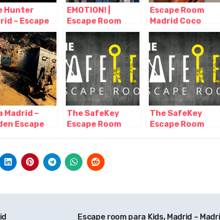
e Hunter
EMOTION! |
Escape Room
rid – Escape
Escape Room
Madrid Coco
m, Madrid –
para Niños
Room, Madrid –
rid
Madrid, Madrid –
Madrid
Madrid
a Madrid –
The SafeKey
The SafeKey
den Escape
Escape Room
Escape Room
m, Madrid –
Madrid, Madrid –
Madrid, Madrid –
rid
Madrid
Madrid
id
Escape room para Kids, Madrid – Madr