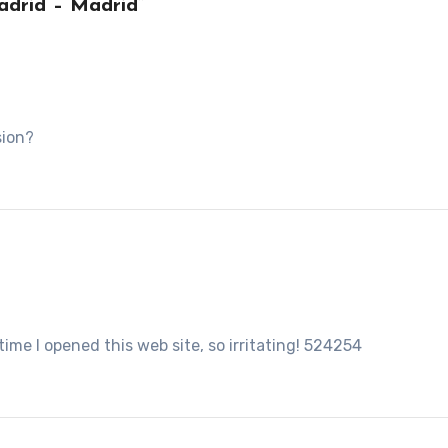
drid – Madrid”
sion?
e I opened this web site, so irritating! 524254