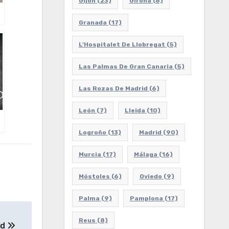
Gijón
(23)
Girona
(6)
Granada
(17)
L'Hospitalet De Llobregat
(5)
Las Palmas De Gran Canaria
(5)
Las Rozas De Madrid
(6)
León
(7)
Lleida
(10)
Logroño
(13)
Madrid
(90)
Murcia
(17)
Málaga
(16)
Móstoles
(6)
Oviedo
(9)
Palma
(9)
Pamplona
(17)
Reus
(8)
id