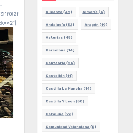
-
Alicante
(49)
Almería
(4)
!1f0!2f0!3f0!3m2!1i1024!2i768!4f13.1!3m3!1m2!1s0x
ck=»2″]
Andalucía
(52)
Aragón
(19)
Asturias
(45)
Barcelona
(14)
Cantabria
(24)
Castellón
(11)
Castilla La Mancha
(14)
Castilla Y León
(50)
Cataluña
(96)
Comunidad Valenciana
(5)