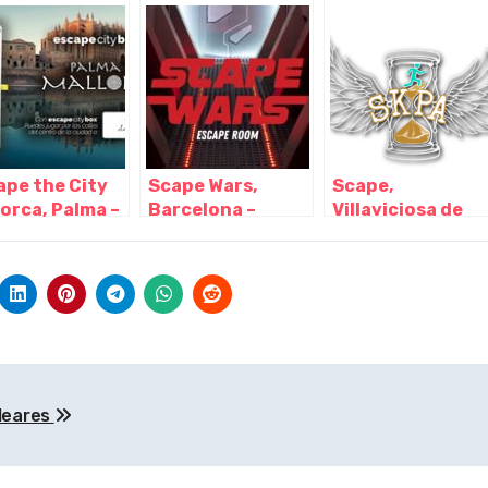
s Baleares
Baleares
Palma – Islas
Baleares
ape the City
Scape Wars,
Scape,
lorca, Palma –
Barcelona –
Villaviciosa de
s Baleares
Cataluña
Odón – Madrid
aleares