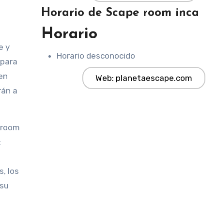
Horario de Scape room inca
Horario
e y
Horario desconocido
 para
en
Web: planetaescape.com
rán a
 room
:
, los
 su