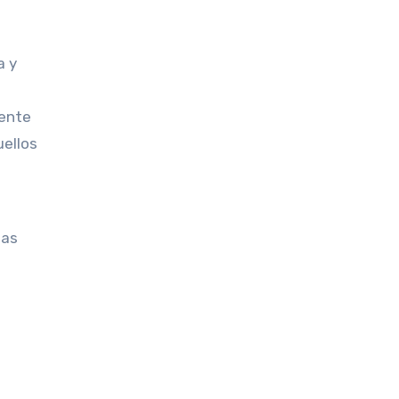
a y
iente
uellos
las