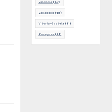
Valencia
(47)
Valladolid
(18)
Vitoria-Gasteiz
(11)
Zaragoza
(21)