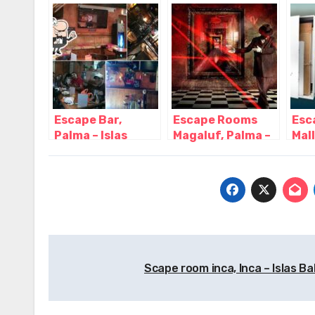
Cala Rajada –
Baleares
Isla
Islas Baleares
Escape Bar,
Escape Rooms
Esc
Palma – Islas
Magaluf, Palma –
Mal
Baleares
Islas Baleares
Isla
Navegación
Scape room inca, Inca – Islas B
de
entradas