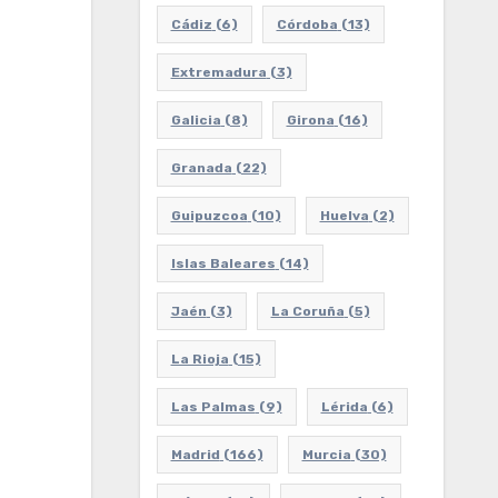
Cádiz
(6)
Córdoba
(13)
Extremadura
(3)
Galicia
(8)
Girona
(16)
Granada
(22)
Guipuzcoa
(10)
Huelva
(2)
Islas Baleares
(14)
Jaén
(3)
La Coruña
(5)
La Rioja
(15)
Las Palmas
(9)
Lérida
(6)
Madrid
(166)
Murcia
(30)