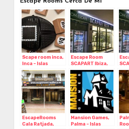
Escape Rooms Cerca De Mi
Scape room inca,
Escape Room
Esc
Inca – Islas
SCAPART Ibiza,
SCA
Baleares
Ibiza – Islas
Ibiz
Baleares
Bal
EscapeRooms
Mansion Games,
Pal
Cala Ratjada,
Palma – Islas
Roo