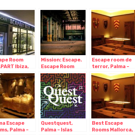
ape Room
Mission: Escape.
Escape room de
PART Ibiza,
Escape Room
terror, Palma –
a – Islas
Mallorca, Palma –
Islas Baleares
eares
Islas Baleares
ma Escape
Questquest,
Best Escape
ms, Palma –
Palma – Islas
Rooms Mallorca,