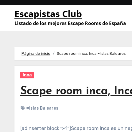
Saltar
Escapistas Club
al
contenido
Listado de los mejores Escape Rooms de España
Página de inicio
Scape room inca, Inca – Islas Baleares
Inca
Scape room inca, Inc
#Islas Baleares
[adinserter block=»1″]Scape room inca es un ne