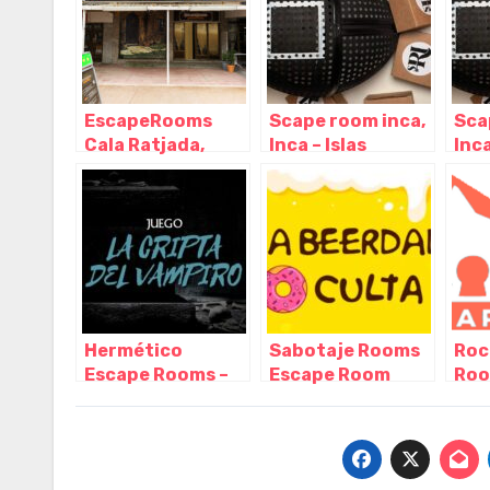
EscapeRooms
Scape room inca,
Sca
Cala Ratjada,
Inca – Islas
Inca
Cala Rajada –
Baleares
Bal
Islas Baleares
Hermético
Sabotaje Rooms
Roc
Escape Rooms –
Escape Room
Roo
Escape Room en
Elche, La Foia –
– Gi
Madrid, Madrid –
Alicante
Madrid