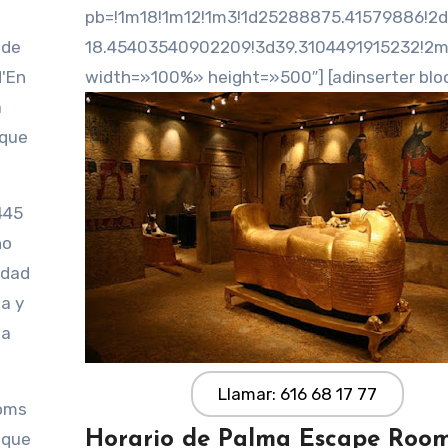
pb=!1m18!1m12!1m3!1d25288875.41579886!2d
 de
18.45403540902209!3d39.3104491915232!2m
d'En
width=»100%» height=»500″] [adinserter blo
a
 que
445
no
edad
a y
na
Llamar: 616 68 17 77
ooms
Horario de Palma Escape Roo
 que