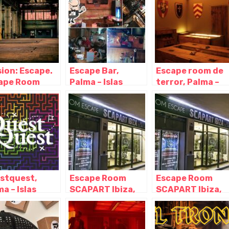
sion: Escape.
Escape Bar,
Escape room de
ape Room
Palma – Islas
terror, Palma –
lorca, Palma –
Baleares
Islas Baleares
s Baleares
stquest,
Escape Room
Escape Room
a – Islas
SCAPART Ibiza,
SCAPART Ibiza,
eares
Ibiza – Islas
Ibiza – Islas
Baleares
Baleares