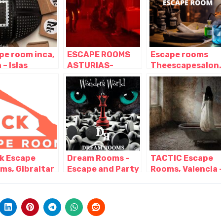
pe room inca,
ESCAPE ROOMS
Escape rooms
 – Islas
ASTURIAS-
Theescapesalon
eares
Escape room
tus salas de
Gijon, Gijón –
escape para
Asturias
grupos en
Barcelona y
Terrassa,
Barcelona –
Cataluña
k Escape
Dream Rooms –
TACTIC Escape
ms, Gibraltar
Escape and Party
Rooms, Valencia 
braltar
(Vallfogona de
Valencia
Balaguer, Lleida),
L'Hostal Nou I la
Codosa – Lérida