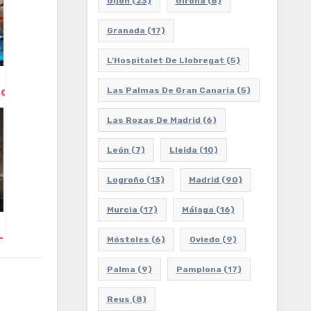
Gijón
(23)
Girona
(6)
Granada
(17)
L'Hospitalet De Llobregat
(5)
.com,
Las Palmas De Gran Canaria
(5)
Las Rozas De Madrid
(6)
León
(7)
Lleida
(10)
Logroño
(13)
Madrid
(90)
Murcia
(17)
Málaga
(16)
–
Móstoles
(6)
Oviedo
(9)
Palma
(9)
Pamplona
(17)
Reus
(8)