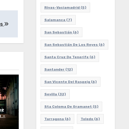
Rivas-Vaciamadrid
(5)
Salamanca
(7)
es
San Sebastián
(6)
San Sebastián De Los Reyes
(6)
Santa Cruz De Tenerife
(6)
Santander
(12)
San Vicente Del Raspeig
(6)
Sevilla
(32)
Sta Coloma De Gramanet
(5)
pe
 –
Tarragona
(6)
Toledo
(6)