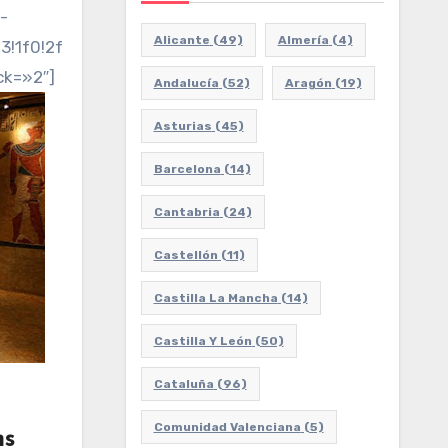
-
Alicante
(49)
Almería
(4)
3!1f0!2f0!3f0!3m2!1i1024!2i768!4f13.1!3m3!1m2!1s0
ck=»2″]
Andalucía
(52)
Aragón
(19)
Asturias
(45)
Barcelona
(14)
Cantabria
(24)
Castellón
(11)
Castilla La Mancha
(14)
Castilla Y León
(50)
Cataluña
(96)
Comunidad Valenciana
(5)
ms