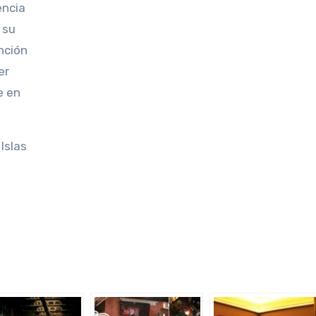
encia
 su
nción
er
e en
Islas