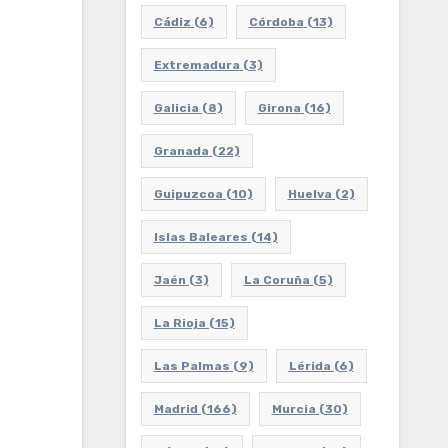
Cádiz
(6)
Córdoba
(13)
Extremadura
(3)
Galicia
(8)
Girona
(16)
Granada
(22)
Guipuzcoa
(10)
Huelva
(2)
Islas Baleares
(14)
Jaén
(3)
La Coruña
(5)
La Rioja
(15)
Las Palmas
(9)
Lérida
(6)
Madrid
(166)
Murcia
(30)