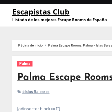
Saltar
Escapistas Club
al
contenido
Listado de los mejores Escape Rooms de España
Página de inicio
Palma Escape Rooms, Palma – Islas Bale
Palma
Palma Escape Rooms,
#Islas Baleares
[adinserter block=»1″]