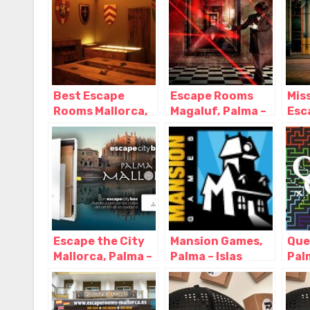
Best Escape
Escape Rooms
Mis
Rooms Mallorca,
Magaluf, Palma –
Esc
Palma – Islas
Islas Baleares
Mal
Baleares
Isla
Escape the City
Mansion Games,
Que
Mallorca, Palma –
Palma – Islas
Palm
Islas Baleares
Baleares
Bal