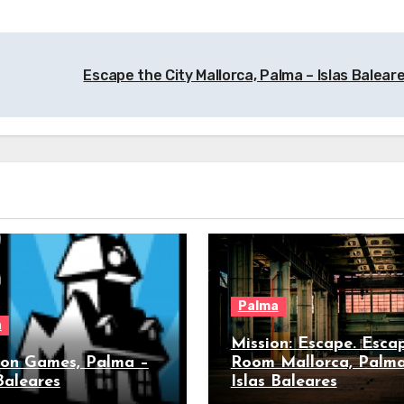
Escape the City Mallorca, Palma – Islas Balear
Palma
a
Mission: Escape. Esca
on Games, Palma –
Room Mallorca, Palma
Baleares
Islas Baleares