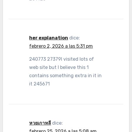
her explanation
dice:
febrero 2, 2026 a las 5:31 pm
240773 27379I visited lots of
web site but I believe this 1
contains something extra in it in
it 245671
หวยเกาหลี
dice:
febrero 25, 2026 a las 5:08 am