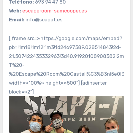
Teléfono:
693 94 47 80
Web:
escaperoom-samcooper.es
Email:
info@scapat.es
[iframe src=»https://google.com/maps/embed?
pb=!1m18!1m12!1m3!1d24697589.028514843!2d-
21.507422435332963!3d40.91920108908382!2m3!1f0
T%20-
%20Escape%20Room%20Castell%C3%B3n!5e0!3m2!1s
width=»100%» height=»500″] [adinserter
block=»2″]