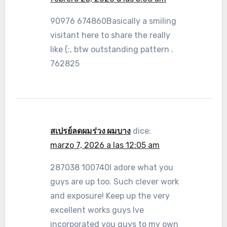
90976 674860Basically a smiling
visitant here to share the really
like (:, btw outstanding pattern .
762825
สเปรย์ลดผมร่วง ผมบาง
dice:
marzo 7, 2026 a las 12:05 am
287038 100740I adore what you
guys are up too. Such clever work
and exposure! Keep up the very
excellent works guys Ive
incorporated you guys to my own