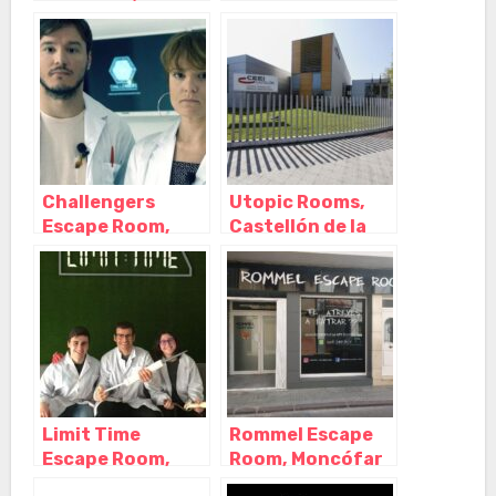
Castellón de la
Castellón,
Plana – Castellón
Castellón de la
Plana – Castellón
Challengers
Utopic Rooms,
Escape Room,
Castellón de la
Castellón de la
Plana – Castellón
Plana – Castellón
Limit Time
Rommel Escape
Escape Room,
Room, Moncófar
Villarreal –
– Castellón