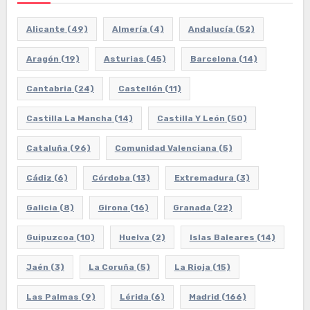
Alicante
(49)
Almería
(4)
Andalucía
(52)
Aragón
(19)
Asturias
(45)
Barcelona
(14)
Cantabria
(24)
Castellón
(11)
Castilla La Mancha
(14)
Castilla Y León
(50)
Cataluña
(96)
Comunidad Valenciana
(5)
Cádiz
(6)
Córdoba
(13)
Extremadura
(3)
Galicia
(8)
Girona
(16)
Granada
(22)
Guipuzcoa
(10)
Huelva
(2)
Islas Baleares
(14)
Jaén
(3)
La Coruña
(5)
La Rioja
(15)
Las Palmas
(9)
Lérida
(6)
Madrid
(166)