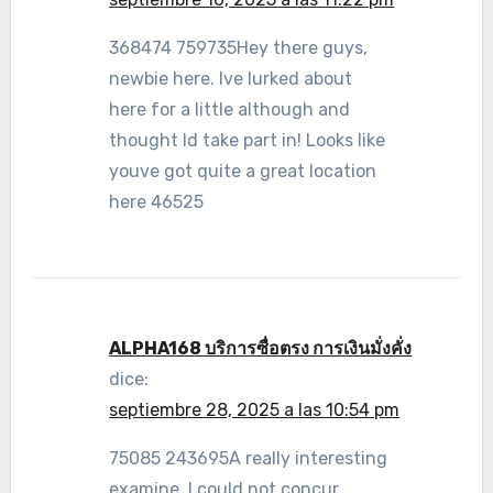
368474 759735Hey there guys,
newbie here. Ive lurked about
here for a little although and
thought Id take part in! Looks like
youve got quite a great location
here 46525
ALPHA168 บริการซื่อตรง การเงินมั่งคั่ง
dice:
septiembre 28, 2025 a las 10:54 pm
75085 243695A really interesting
examine, I could not concur