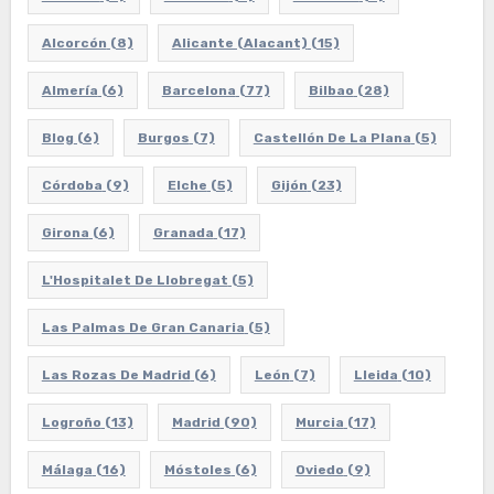
Alcorcón
(8)
Alicante (Alacant)
(15)
Almería
(6)
Barcelona
(77)
Bilbao
(28)
Blog
(6)
Burgos
(7)
Castellón De La Plana
(5)
Córdoba
(9)
Elche
(5)
Gijón
(23)
Girona
(6)
Granada
(17)
L'Hospitalet De Llobregat
(5)
Las Palmas De Gran Canaria
(5)
Las Rozas De Madrid
(6)
León
(7)
Lleida
(10)
Logroño
(13)
Madrid
(90)
Murcia
(17)
Málaga
(16)
Móstoles
(6)
Oviedo
(9)