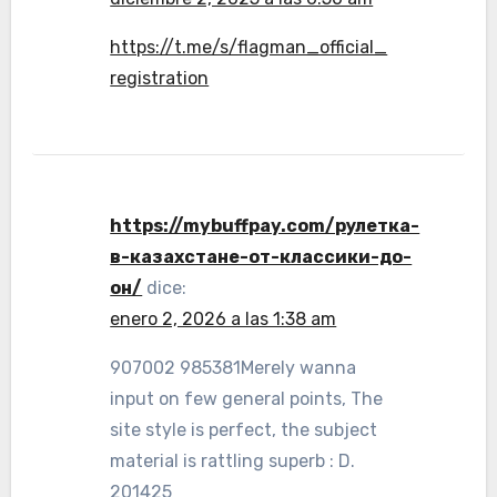
https://t.me/s/flagman_official_
registration
https://mybuffpay.com/рулетка-
в-казахстане-от-классики-до-
он/
dice:
enero 2, 2026 a las 1:38 am
907002 985381Merely wanna
input on few general points, The
site style is perfect, the subject
material is rattling superb : D.
201425