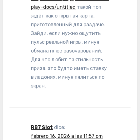
play-docs/untitled
такой топ
ждёт как открытая карта,
приготовленный для раздаче.
Зайди, если нужно ощутить
пульс реальной игры, минуя
обмана плюс разочарований.
Для что любит тактильность
приза, это будто иметь ставку
в ладонях, минуя пялиться по
экран.
RB7 Slot
dice:
febrero 16, 2026 a las 11:57 pm