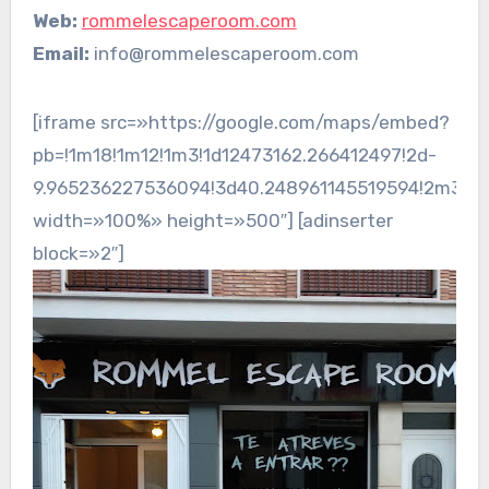
Web:
rommelescaperoom.com
Email:
info@rommelescaperoom.com
[iframe src=»https://google.com/maps/embed?
pb=!1m18!1m12!1m3!1d12473162.266412497!2d-
9.965236227536094!3d40.248961145519594!2m3!1f
width=»100%» height=»500″] [adinserter
block=»2″]