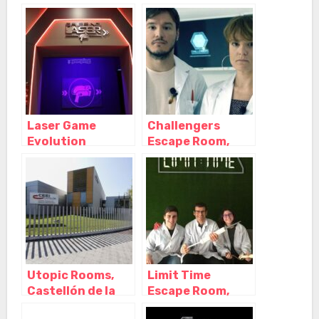
Castellón de la
Castellón de la
Plana – Castellón
Plana – Castellón
Laser Game
Challengers
Evolution
Escape Room,
Castellón,
Castellón de la
Castellón de la
Plana – Castellón
Plana – Castellón
Utopic Rooms,
Limit Time
Castellón de la
Escape Room,
Plana – Castellón
Villarreal –