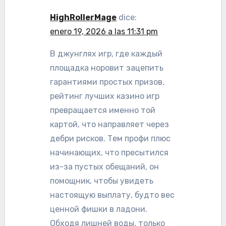
HighRollerMage
dice:
enero 19, 2026 a las 11:31 pm
В джунглях игр, где каждый
площадка норовит зацепить
гарантиями простых призов,
рейтинг лучших казино игр
превращается именно той
картой, что направляет через
дебри рисков. Тем профи плюс
начинающих, что пресытился
из-за пустых обещаний, он
помощник, чтобы увидеть
настоящую выплату, будто вес
ценной фишки в ладони.
Обходя лишней воды, только