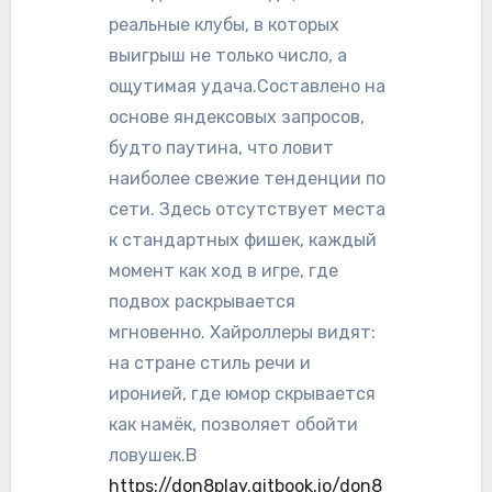
реальные клубы, в которых
выигрыш не только число, а
ощутимая удача.Составлено на
основе яндексовых запросов,
будто паутина, что ловит
наиболее свежие тенденции по
сети. Здесь отсутствует места
к стандартных фишек, каждый
момент как ход в игре, где
подвох раскрывается
мгновенно. Хайроллеры видят:
на стране стиль речи и
иронией, где юмор скрывается
как намёк, позволяет обойти
ловушек.В
https://don8play.gitbook.io/don8