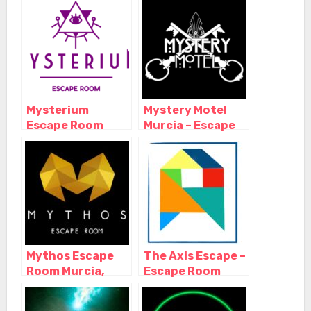
Murcia – Murcia
Mysterium
Mystery Motel
Escape Room
Murcia – Escape
Murcia, Murcia –
Room-, Murcia –
Murcia
Murcia
Mythos Escape
The Axis Escape –
Room Murcia,
Escape Room
Murcia – Murcia
Murcia, Abanilla –
Murcia