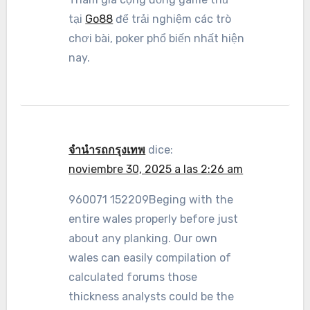
tại
Go88
để trải nghiệm các trò
chơi bài, poker phổ biến nhất hiện
nay.
จำนำรถกรุงเทพ
dice:
noviembre 30, 2025 a las 2:26 am
960071 152209Beging with the
entire wales properly before just
about any planking. Our own
wales can easily compilation of
calculated forums those
thickness analysts could be the