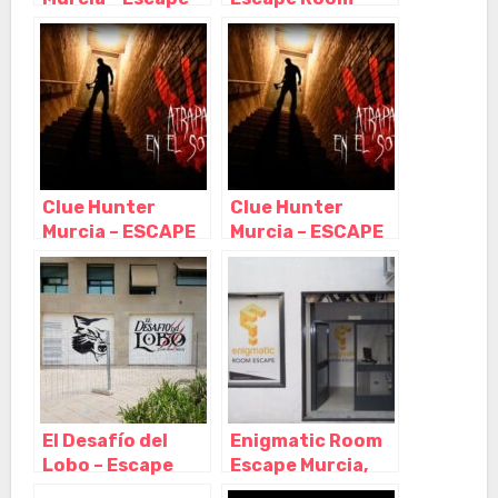
Diem, Murcia –
Murcia, Murcia –
Murcia
Murcia
Clue Hunter
Clue Hunter
Murcia – ESCAPE
Murcia – ESCAPE
ROOM, Murcia –
ROOM, Murcia –
Murcia
Murcia
El Desafío del
Enigmatic Room
Lobo – Escape
Escape Murcia,
Room Murcia,
Murcia – Murcia