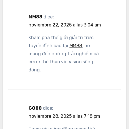
MM88
dice:
noviembre 22, 2025 a las 3:04 am
Khám phá thế giới giải trí trực
tuyến đỉnh cao tại
MM88
, nơi
mang đến những trải nghiệm cá
cược thể thao và casino sống
động.
GO88
dice:
noviembre 28, 2025 a las 7:18 pm
Tham gia cộng đồng game thủ