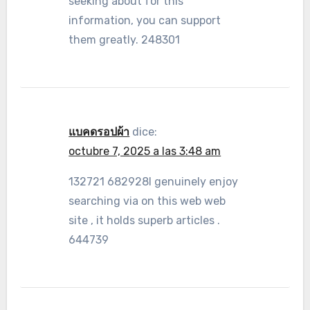
seeking about for this
information, you can support
them greatly. 248301
แบคดรอปผ้า
dice:
octubre 7, 2025 a las 3:48 am
132721 682928I genuinely enjoy
searching via on this web web
site , it holds superb articles .
644739