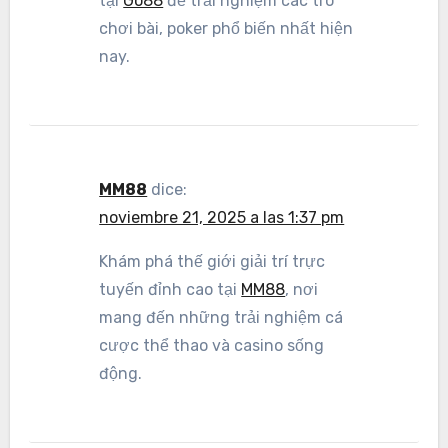
tại
Go88
để trải nghiệm các trò
chơi bài, poker phổ biến nhất hiện
nay.
MM88
dice:
noviembre 21, 2025 a las 1:37 pm
Khám phá thế giới giải trí trực
tuyến đỉnh cao tại
MM88
, nơi
mang đến những trải nghiệm cá
cược thể thao và casino sống
động.