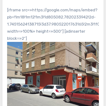
[iframe src=»https://google.com/maps/embed?
pb=!1m18!1m12!1m3!1d805082.7820233942!2d-
1.74515624138715!3d37.98052201763165!2m3!1f0!2
width=»100%» height=»500″] [adinserter
block=»2″]