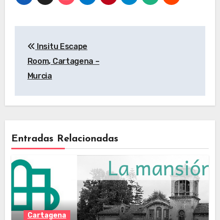
Navegación
Insitu Escape
de
Room, Cartagena –
entradas
Murcia
Entradas Relacionadas
Cartagena