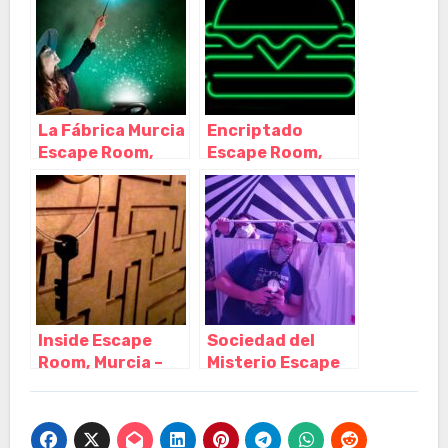
La Fábrica Murcia
Encriptado
Escape Room,
Escape Room,
Alcantarilla –
Murcia – Murcia
Murcia
Inside Escape
Sociedad del
Room, Murcia –
Misterio Escape
Murcia
Room, Murcia –
Murcia